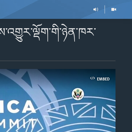
་འགྱུར་ལྡོག་གི་ཉེན་ཁར་
EMBED