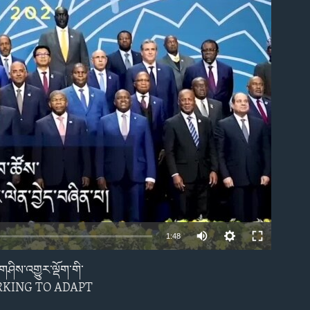
able
1:48
ཤིས་འགྱུར་ལྡོག་གི་
EMBED
 WORKING TO ADAPT