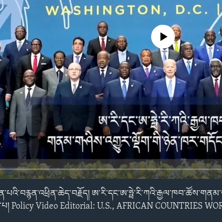
No media source currently avail
ོན་པའི་བརྙན་འཕྲིན་ཆེད་བརྗོད། ཨ་རི་དང་ཨ་ཧྥེ་རི་ཀའི་རྒྱལ་ཁབ་ཚོས་གནམ་ག
ཞིན་པ། Policy Video Editorial: U.S., AFRICAN COUNTRIES