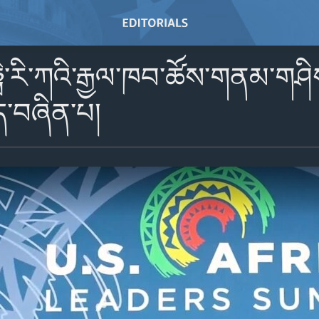
ེ་རི་ཀའི་རྒྱལ་ཁབ་ཚོས་གནམ་གཤིས
ེད་བཞིན་པ།