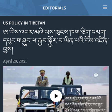
Accessibility
links
Skip
US POLICY IN TIBETAN
to
HOME
ཨ་རིས་འབར་མའི་ལས་ཁུངས་ཁག་ཅིག་དམག་
main
VIDEO
content
དཔུང་གཞུང་ལ་རྒྱབ་སྐྱོར་བ་ཡིན་པའི་ངོས་འཛིན་
RADIO
Skip
བྱས།
to
REGIONS
main
April 28, 2021
TOPICS
AFRICA
Navigation
Skip
ARCHIVE
AMERICAS
HUMAN RIGHTS
to
ABOUT US
ASIA
SECURITY AND DEFENSE
Search
EUROPE
AID AND DEVELOPMENT
FOLLOW US
No media source currently available
MIDDLE EAST
DEMOCRACY AND GOVERNANCE
ECONOMY AND TRADE