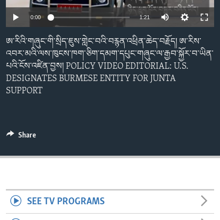
ENVIRONMENT AND HEALTH
0:00
1:21
IDEALS AND INSTITUTIONS
ཨ་རིའི་གཞུང་གི་སྲིད་ཇུས་གླེང་བའི་བརྙན་འཕྲིན་ཆེད་བརྗོད། ཨ་རིས་
འབར་མའི་ལས་ཁུངས་ཁག་ཅིག་དམག་དཔུང་གཞུང་ལ་རྒྱབ་སྐྱོར་བ་ཡིན་
པའི་ངོས་འཛིན་བྱས། POLICY VIDEO EDITORIAL: U.S.
DESIGNATES BURMESE ENTITY FOR JUNTA
SUPPORT
Share
SEE TV PROGRAMS