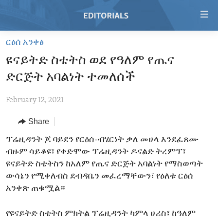
Accessibility
links
Skip
ርዕሰ አንቀፅ
to
HOME
ዩናይትድ ስቴትስ ወደ የዓለም የጤና
main
VIDEO
content
ድርጅት አባልነት ተመለሰች
RADIO
Skip
to
February 12, 2021
REGIONS
main
Share
TOPICS
AFRICA
Navigation
Skip
ARCHIVE
ፕሬዚዳንት ጆ ባይደን የርዕሰ-ብሄርነት ቃለ መሀላ እንደፈጸሙ
AMERICAS
HUMAN RIGHTS
to
ብዙም ሳይቆዩ፣ የቀድሞው ፕሬዚዳንት ዶናልድ ትረምፕ፣
ABOUT US
ASIA
SECURITY AND DEFENSE
Search
ዩናይትድ ስቴትስን ከአለም የጤና ድርጅት አባልነት የማስወጣት
EUROPE
AID AND DEVELOPMENT
ውሳኔን የሚቀለብስ ደብዳቤን መፈረማቸውን፣ የዕለቱ ርዕሰ
FOLLOW US
አንቀጽ ጠቁሟል።
MIDDLE EAST
DEMOCRACY AND GOVERNANCE
ECONOMY AND TRADE
የዩናይትድ ስቴትስ ምክትል ፕሬዚዳንት ካምላ ሀሪስ፣ ከዓለም