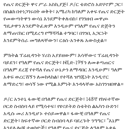
የጤና ድርጅት ዋና ሥራ አስኪያጅ፤ ዶ/ር ቴድሮስ አድሃኖም ጋር፣
ENVIRONMENT AND HEALTH
በስልክ በተነጋገሩበት ወቅት፣ አሜሪካ ከዓለም አቀፍ የጤና ድርጅት
IDEALS AND INSTITUTIONS
የመውጣትዋን ውሳኔ እንደምትቀለብስ፣ የገንዘብ መዋጮ
ግዴታዋን እንደምትፈጽም እንዲሁም የዓለም የጤና ድጅትን
ለማጠናከር በሚደረግ የማሻሻል ተግባር፣ በገንቢ አጋርነት
እንደምትሰራ መግለጻቸውን፣ ርዕሰ-አንቀጹ አውስቷል።
ምክትል ፕሬዚዳንት ሃሪስ አያይዘውም፣ እሳቸውና ፕሬዚዳንት
ባይደን፣ የዓለም የጤና ድርጅት፣ ኮቪድ-19ኝን ለመቆጣጠርና
በዓለም ደረጃ የተሻለ የጤና ሁኔታን ለማዳበር እንዲሁም፣ ዓለም
አቀፍ ወረርሽኝን ለመከላከል፣ የተሻለ ዝግጁነት እንዲኖር
ለማድረግ፣ ወሳኝ ነው የሚል እምነት እንዳላቸው አስገንዝበዋል።
ዶ/ር አንተኒ ፋውቺ በዓለም የጤና ድርጅት፣ 148ኛ የከፍተኛው
ቦርድ ስብስባ ላይ የሚሳተፍ፣ የዩናይትድ ስቴትስ ልኡካን ቡድን፣
አዲሱ መሪ እንዲሆኑ ተሰይመዋል። ፋውቺ በዓለም የጤና
ድርጅት፣ ከፍተኛው ቦርድ ስብሰባ ላይ ባደረጉት ንግግር፣ “እኔም
እንደሌሎቹ ተወካዮች፣ የዓለም የጤና ድርጅት ለዓለም አቀፉ