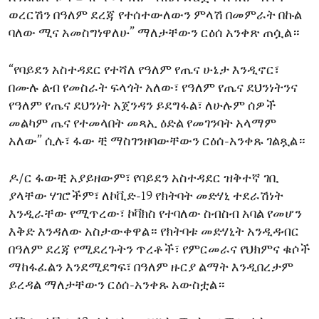
ወረርሽን በዓለም ደረጃ የተሰተውለውን ምላሽ በመምራት በኩል
ባለው ሚና አመስግነዋለሁ” ማለታቸውን ርዕሰ አንቀጽ ጠሷል።
“የባይደን አስተዳደር የተሻለ የዓለም የጤና ሁኔታ እንዲኖር፣
በሙሉ ልብ የመስራት ፍላጎት አለው፣ የዓለም የጤና ደህንነትንና
የዓለም የጤና ደህንነት አጀንዳን ይደግፋል፣ ለሁሉም ሰዎች
መልካም ጤና የተመላበት መጻኢ ዕድል የመገንባት አላማም
አለው” ሲሉ፣ ፋው ቺ ማስገንዘባውቸውን ርዕሰ-አንቀጹ ገልጿል።
ዶ/ር ፋውቺ አያይዘውም፣ የባይደን አስተዳደር ዝቅተኛ ገቢ
ያላቸው ሃገሮችም፣ ለኮቪድ-19 የክትባት መድሃኒ ተደራሽነት
እንዲራቸው የሚጥረው፣ ኮቫክስ የተባለው ስብስብ አባል የመሆን
እቅድ እንዳለው አስታውቀዋል። የክትባቱ መድሃኒት አንዲዳብር
በዓለም ደረጃ የሚደረጉትን ጥረቶች፣ የምርመራና የህክምና ቁሶች
ማከፋፈልን እንደሚደግፍ፣ በዓለም ዙርያ ልማት እንዲበረታም
ይረዳል ማለታቸውን ርዕሰ-አንቀጹ አውስቷል።