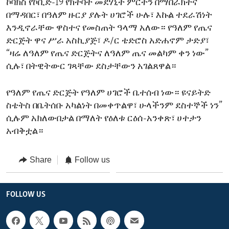
ኮቫክስ የኮቪድ-19 የክትባት መደሃኒት ምርትን በማበራክትና
በማዳበር፣ በዓለም ዙርያ ያሉት ሀገሮች ሁሉ፣ እኩል ተደራሽነት
እንዲኖራቸው ዋስተና የመስጠት ዓላማ አለው። የዓለም የጤና
ድርጅት ዋና ሥራ አስኪያጅ፣ ዶ/ር ቴድሮስ አድሐኖም ታድያ፣
“ዛሬ ለዓለም የጤና ድርጅትና ለዓለም ጤና መልካም ቀን ነው”
ሲሉ፣ በትዊትውር ገጻቸው ደስታቸውን አገልጸዋል።
የዓለም የጤና ድርጅት የዓለም ሀገሮች ቤተሰብ ነው። ዩናይትድ
ስቴትስ በቤትሰቡ አካልነት በመቀጥልዋ፣ ሁላችንም ደስተኞች ነን”
ሲሉም አክለውበታል በማለት የዕለቱ ርዕሰ-አንቀጽ፣ ሀተታን
አብቅቷል።
Share
Follow us
FOLLOW US