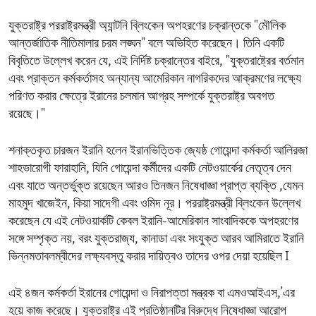
যুক্তরাষ্ট্র পররাষ্ট্রমন্ত্রী অ্যান্টনি ব্লিংকেন অপহরণের চক্রান্তকে "মৌলিক
আন্তর্জাতিক নীতিমালার চরম লঙ্ঘন" বলে অভিহিত করেছেন। তিনি একটি
বিবৃতিতে উল্লেখ করেন যে, এই নির্দিষ্ট চক্রান্তের বাইরে, "যুক্তরাষ্ট্রের বর্তমান
এবং প্রাক্তন কর্মকর্তাসহ অন্যান্য আমেরিকান নাগরিকদের আক্রমণের লক্ষ্যে
পরিণত করার ক্ষেত্রে ইরানের চলমান আগ্রহ সম্পর্কে যুক্তরাষ্ট্র অবগত
রয়েছে।"
শনাক্তকৃত চারজন ইরানি হলেন ইরানভিত্তিক জ্যেষ্ঠ গোয়েন্দা কর্মকর্তা আলিরজা
শাহভারোগী ফারাহানি, যিনি গোয়েন্দা কর্মীদের একটি নেটওয়ার্কের নেতৃত্ব দেন
এবং যাতে অন্তর্ভুক্ত রয়েছেন আরও তিনজন নিষেধাজ্ঞা প্রাপ্ত ব্যক্তি ,যেমন
মাহমুদ খাজেইন, কিয়া সাদেগী এবং ওমিদ নূর। পররাষ্ট্রমন্ত্রী ব্লিংকেন উল্লেখ
করেছেন যে এই নেটওয়ার্কটি কেবল ইরানি-আমেরিকান সাংবাদিককে অপহরণের
সঙ্গে সম্পৃক্ত নয়, বরং যুক্তরাজ্য, কানাডা এবং সংযুক্ত আরব আমিরাতে ইরানি
ভিন্নমতাবলম্বীদের লক্ষ্যবস্তু করার দায়িত্বও তাদের ওপর দেয়া হয়েছিল I
এই ৪জন কর্মকর্তা ইরানের গোয়েন্দা ও নিরাপত্তা মন্ত্রক বা এমওআইএস,’এর
হয়ে কাজ করেছে। যুক্তরাষ্ট্র এই প্রতিষ্ঠানটির বিরুদ্ধে নিষেধাজ্ঞা আরোপ