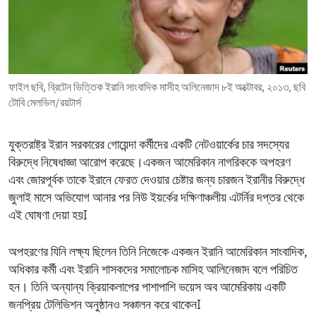
ENVIRONMENT AND HEALTH
IDEALS AND INSTITUTIONS
ফাইল ছবি, ব্রিটেন ভিত্তিক ইরানি সাংবাদিক মাসীহ অলিনেজাদ ৮ই অক্টোবর, ২০১৩, ছবি
টোবি মেলভিল/রয়টার্স
যুক্তরাষ্ট্র ইরান সরকারের গোয়েন্দা কর্মীদের একটি নেটওয়ার্কের চার সদস্যের
বিরুদ্ধে নিষেধাজ্ঞা আরোপ করেছে।একজন আমেরিকান নাগরিককে অপহরণ
এবং জোরপূর্বক তাকে ইরানে ফেরত দেওয়ার চেষ্টার জন্য চারজন ইরানীর বিরুদ্ধে
জুলাই মাসে অভিযোগ আনার পর নিউ ইয়র্কের দক্ষিণাঞ্চলীয় এটর্নির দপ্তর থেকে
এই ঘোষণা দেয়া হয়I
অপহরণের যিনি লক্ষ্য ছিলেন তিনি নিজেকে একজন ইরানি আমেরিকান সাংবাদিক,
অধিকার কর্মী এবং ইরানি শাসকদের সমালোচক মাসিহ আলিনেজাদ বলে পরিচিত
হন। তিনি অন্যান্য ক্রিয়াকলাপের পাশাপাশি ভয়েস অব আমেরিকায় একটি
জনপ্রিয় টেলিভিশন অনুষ্ঠানও সঞ্চালন করে থাকেনI