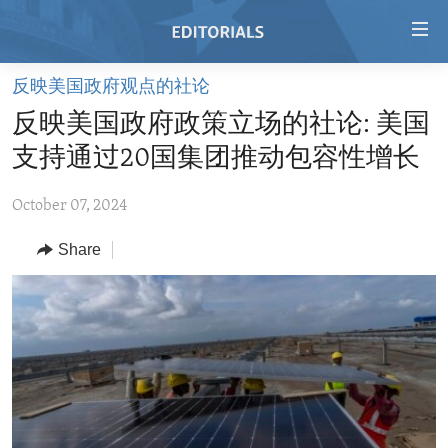
Accessibility
links
Skip
反映美国政府观点的社论
to
HOME
反映美国政府政策立场的社论: 美国
main
VIDEO
content
支持通过20国集团推动包容性增长
RADIO
Skip
to
October 07, 2024
REGIONS
main
Share
TOPICS
AFRICA
Navigation
Skip
ARCHIVE
AMERICAS
HUMAN RIGHTS
to
ABOUT US
ASIA
SECURITY AND DEFENSE
Search
EUROPE
AID AND DEVELOPMENT
FOLLOW US
MIDDLE EAST
DEMOCRACY AND GOVERNANCE
ECONOMY AND TRADE