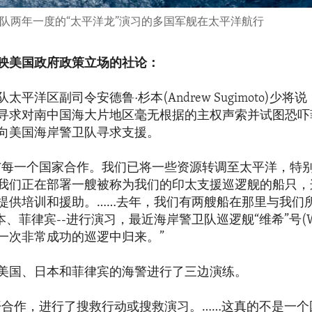
第三舰队两年一度的“太平洋龙”演习的多国军舰在太平洋航行
映美国政府政策立场的社论：
太平洋区副司令安德鲁·杉本(Andrew Sugimoto)少
寻求对南中国海大片地区毫无根据的主权声索并试图恐吓
向美国海岸警卫队寻求支援。
与每一个国家合作。我们已将一些资源转调至太平洋，特
我们正在部署一艘被称为我们的印太支援巡逻舰的船只，
提供培训和援助。……去年，我们有两艘船在那里与我们
本、菲律宾--进行演习，最近海岸警卫队巡逻舰“维希”号(Wa
一次非常成功的巡逻中归来。”
美国、日本和菲律宾的海警进行了三边演练。
开合作，进行了搜救行动或搜救演习。……这真的不是一个