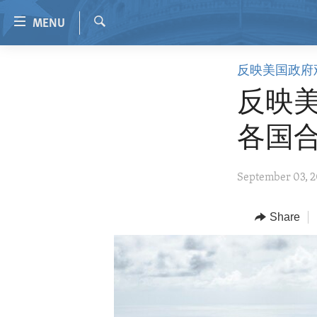
Accessibility
MENU
links
Search
Skip
HOME
反映美国政府
to
VIDEO
main
反映美
content
RADIO
Skip
各国
REGIONS
to
main
TOPICS
AFRICA
September 03, 
Navigation
ARCHIVE
AMERICAS
HUMAN RIGHTS
Skip
to
ABOUT US
Share
ASIA
SECURITY AND DEFENSE
Search
EUROPE
AID AND DEVELOPMENT
MIDDLE EAST
DEMOCRACY AND GOVERNANCE
ECONOMY AND TRADE