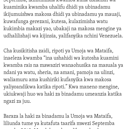
Septemba, ikihitimisha kwamba kuna ushahidi wa
ENVIRONMENT AND HEALTH
kuaminika kwamba uhalifu dhidi ya ubinadamu
ikijumuishwa makosa dhidi ya ubinadamu ya mauaji,
IDEALS AND INSTITUTIONS
kuwafunga gerezani, kutesa, kulazimisha watu
kukimbia makazi yao, ubakaji na makosa mengine ya
udhalilishaji wa kijinsia, yalifanyika nchini Venezuela.
Cha kusikitisha zaidi, ripoti ya Umoja wa Mataifa,
inaeleza kwamba “ina ushahidi wa kutosha kuamini
kwamba rais na mawaziri wanaohusika na masuala ya
ndani ya watu, sheria, na amani, pamoja na ulinzi,
waliamuru ama kushiriki kufanyika kwa makosa
yaliyoandikwa katika ripoti.” Kwa maneno mengine,
ukiukwaji huo wa haki za binadamu umeanzia katika
ngazi za juu.
Baraza la haki za binadamu la Umoja wa Mataifa,
liliunda tume ya kutafuta taarifa mwezi Septemba