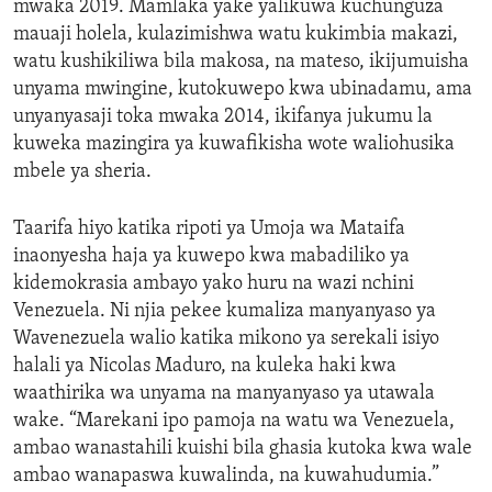
mwaka 2019. Mamlaka yake yalikuwa kuchunguza
mauaji holela, kulazimishwa watu kukimbia makazi,
watu kushikiliwa bila makosa, na mateso, ikijumuisha
unyama mwingine, kutokuwepo kwa ubinadamu, ama
unyanyasaji toka mwaka 2014, ikifanya jukumu la
kuweka mazingira ya kuwafikisha wote waliohusika
mbele ya sheria.
Taarifa hiyo katika ripoti ya Umoja wa Mataifa
inaonyesha haja ya kuwepo kwa mabadiliko ya
kidemokrasia ambayo yako huru na wazi nchini
Venezuela. Ni njia pekee kumaliza manyanyaso ya
Wavenezuela walio katika mikono ya serekali isiyo
halali ya Nicolas Maduro, na kuleka haki kwa
waathirika wa unyama na manyanyaso ya utawala
wake. “Marekani ipo pamoja na watu wa Venezuela,
ambao wanastahili kuishi bila ghasia kutoka kwa wale
ambao wanapaswa kuwalinda, na kuwahudumia.”