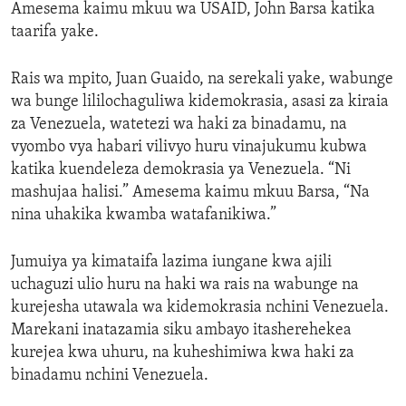
Amesema kaimu mkuu wa USAID, John Barsa katika
taarifa yake.
Rais wa mpito, Juan Guaido, na serekali yake, wabunge
wa bunge lililochaguliwa kidemokrasia, asasi za kiraia
za Venezuela, watetezi wa haki za binadamu, na
vyombo vya habari vilivyo huru vinajukumu kubwa
katika kuendeleza demokrasia ya Venezuela. “Ni
mashujaa halisi.” Amesema kaimu mkuu Barsa, “Na
nina uhakika kwamba watafanikiwa.”
Jumuiya ya kimataifa lazima iungane kwa ajili
uchaguzi ulio huru na haki wa rais na wabunge na
kurejesha utawala wa kidemokrasia nchini Venezuela.
Marekani inatazamia siku ambayo itasherehekea
kurejea kwa uhuru, na kuheshimiwa kwa haki za
binadamu nchini Venezuela.