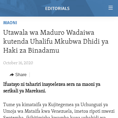
Accessibility
links
Skip
MAONI
to
HOME
Utawala wa Maduro Wadaiwa
main
VIDEO
content
kutenda Uhalifu Mkubwa Dhidi ya
RADIO
Skip
Haki za Binadamu
to
REGIONS
main
October 16, 2020
TOPICS
AFRICA
Navigation
Skip
Share
ARCHIVE
AMERICAS
HUMAN RIGHTS
to
Ifuatayo ni tahariri inayoelezea sera na maoni ya
ABOUT US
ASIA
SECURITY AND DEFENSE
Search
serikali ya Marekani.
EUROPE
AID AND DEVELOPMENT
FOLLOW US
MIDDLE EAST
DEMOCRACY AND GOVERNANCE
Tume ya kimataifa ya Kujitegemea ya Uchunguzi ya
Umoja wa Mataifa kwa Venezuela, imetoa ripoti mwezi
ECONOMY AND TRADE