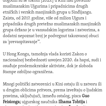
dogodili su se tokom [2023.] u Kini nad pretežno
muslimanskim Ujgurima i pripadnicima drugih
etničkih i verskih manjinskih grupa u Sinđijangu.
Zaista, od 2017. godine, više od milion Ujgura i
pripadnika drugih pretežno muslimanskih manjinskih
grupa držano je u vansudskim logorima i zatvorima, a
dodatni nepoznat broj je podvrgnut takozvanoj obuci
za 'prevaspitavanje'“.
U Hong Kongu, tamošnja vlada koristi Zakon o
nacionalnoj bezbednosti usvojen 2020. da hapsi, sudi i
osuđuje prodemokratske aktiviste, dok je sloboda
štampe ozbiljno ograničena.
Mnogi politički zatvorenici u Kini ostaju ili u zatvoru ili
u drugim oblicima pritvora, prema izveštaju o ljudskim
pravima, uključujući, između ostalog, pisca
Guo
Feisionga;
ujgurskog naučnika
Ilhama Tohtija
i