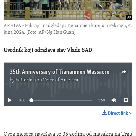
ENVIRONMENT AND HEALTH
IDEALS AND INSTITUTIONS
ARHIVA - Policajci nadgledaju Tjenanmen kapiju u Pekingu, 4.
juna 2024. (Foto: AP/Ng Han Guan)
Uvodnik koji odražava stav Vlade SAD
35th Anniversary of Tiananmen Massacre
by
Editorials on Voice of America
No media source currently available
0:00
3:50
Direct link
Ovog meseca navršava se 35 godina od masakra na Trgu