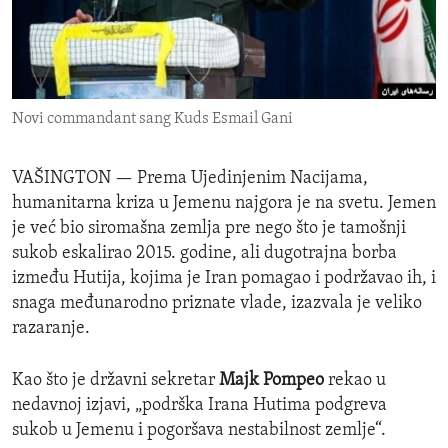
ENVIRONMENT AND HEALTH
IDEALS AND INSTITUTIONS
Novi commandant sang Kuds Esmail Gani
VAŠINGTON —
Prema Ujedinjenim Nacijama,
humanitarna kriza u Jemenu najgora je na svetu. Jemen
je već bio siromašna zemlja pre nego što je tamošnji
sukob eskalirao 2015. godine, ali dugotrajna borba
između Hutija, kojima je Iran pomagao i podržavao ih, i
snaga međunarodno priznate vlade, izazvala je veliko
razaranje.
Kao što je državni sekretar
Majk Pompeo
rekao u
nedavnoj izjavi, „podrška Irana Hutima podgreva
sukob u Jemenu i pogoršava nestabilnost zemlje“.