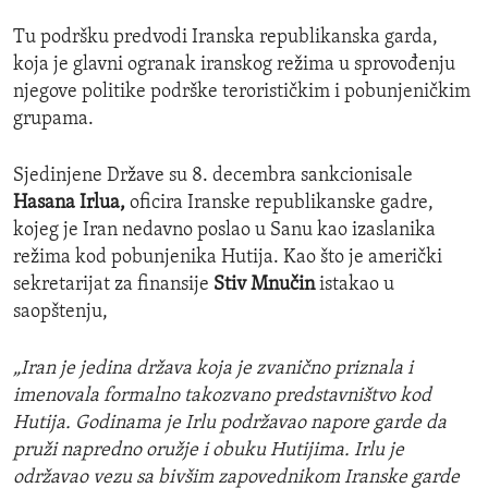
Tu podršku predvodi Iranska republikanska garda,
koja je glavni ogranak iranskog režima u sprovođenju
njegove politike podrške terorističkim i pobunjeničkim
grupama.
Sjedinjene Države su 8. decembra sankcionisale
Hasana Irlua,
oficira Iranske republikanske gadre,
kojeg je Iran nedavno poslao u Sanu kao izaslanika
režima kod pobunjenika Hutija. Kao što je američki
sekretarijat za finansije
Stiv Mnučin
istakao u
saopštenju,
„Iran je jedina država koja je zvanično priznala i
imenovala formalno takozvano predstavništvo kod
Hutija. Godinama je Irlu podržavao napore garde da
pruži napredno oružje i obuku Hutijima. Irlu je
održavao vezu sa bivšim zapovednikom Iranske garde