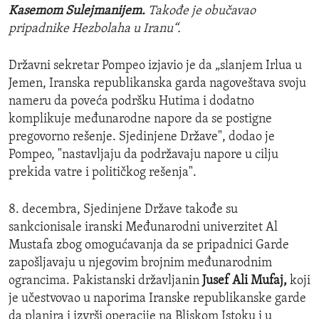
Kasemom Sulejmanijem.
Takođe je obučavao
pripadnike Hezbolaha u Iranu“.
Državni sekretar Pompeo izjavio je da „slanjem Irlua u
Jemen, Iranska republikanska garda nagoveštava svoju
nameru da poveća podršku Hutima i dodatno
komplikuje međunarodne napore da se postigne
pregovorno rešenje. Sjedinjene Države", dodao je
Pompeo, "nastavljaju da podržavaju napore u cilju
prekida vatre i političkog rešenja".
8. decembra, Sjedinjene Države takođe su
sankcionisale iranski Međunarodni univerzitet Al
Mustafa zbog omogućavanja da se pripadnici Garde
zapošljavaju u njegovim brojnim međunarodnim
ograncima. Pakistanski državljanin
Jusef Ali Mufaj,
koji
je učestvovao u naporima Iranske republikanske garde
da planira i izvrši operacije na Bliskom Istoku i u