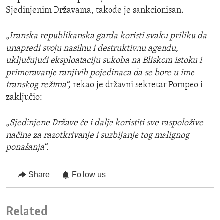
Sjedinjenim Državama, takođe je sankcionisan.
„Iranska republikanska garda koristi svaku priliku da
unapredi svoju nasilnu i destruktivnu agendu,
uključujući eksploataciju sukoba na Bliskom istoku i
primoravanje ranjivih pojedinaca da se bore u ime
iranskog režima“,
rekao je državni sekretar Pompeo i
zaključio:
„Sjedinjene Države će i dalje koristiti sve raspoložive
načine za razotkrivanje i suzbijanje tog malignog
ponašanja“.
Share
Follow us
Related