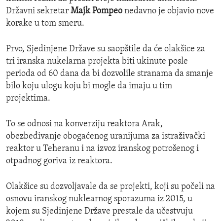
Državni sekretar
Majk Pompeo
nedavno je objavio nove
korake u tom smeru.
Prvo, Sjedinjene Države su saopštile da će olakšice za
tri iranska nukelarna projekta biti ukinute posle
perioda od 60 dana da bi dozvolile stranama da smanje
bilo koju ulogu koju bi mogle da imaju u tim
projektima.
To se odnosi na konverziju reaktora Arak,
obezbeđivanje obogaćenog uranijuma za istraživački
reaktor u Teheranu i na izvoz iranskog potrošenog i
otpadnog goriva iz reaktora.
Olakšice su dozvoljavale da se projekti, koji su počeli na
osnovu iranskog nuklearnog sporazuma iz 2015, u
kojem su Sjedinjene Države prestale da učestvuju