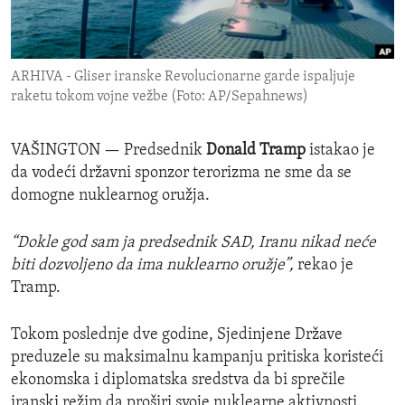
ENVIRONMENT AND HEALTH
IDEALS AND INSTITUTIONS
ARHIVA - Gliser iranske Revolucionarne garde ispaljuje
raketu tokom vojne vežbe (Foto: AP/Sepahnews)
VAŠINGTON —
Predsednik
Donald Tramp
istakao je
da vodeći državni sponzor terorizma ne sme da se
domogne nuklearnog oružja.
“Dokle god sam ja predsednik SAD, Iranu nikad neće
biti dozvoljeno da ima nuklearno oružje”,
rekao je
Tramp.
Tokom poslednje dve godine, Sjedinjene Države
preduzele su maksimalnu kampanju pritiska koristeći
ekonomska i diplomatska sredstva da bi sprečile
iranski režim da proširi svoje nuklearne aktivnosti.