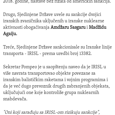
2018. godine, nastave bez rizika od američkih sankcija.
Drugo, Sjedinjene Države uvele su sankcije dvojici
iranskih zvaničnika uključenih u iranske nuklearne
aktivnosti obogaćivanja
Amdžaru Sasgaru
i
Madžidu
Agaiju.
Treće, Sjedinjene Države sankcionisale su Iranske linije
transporta - IRISL - prema uredbi broj 13382.
Sekretar Pompeo je u saopštenju naveo da je IRISL u
više navrata transportovao objekte povezane sa
iranskim balističkim raketama i vojnim programima i
da je već dugo prevoznik drugih zabranjenih objekata,
uključujući one koje kontroliše grupa nuklearnih
snabdevača.
"Oni koji sarađuju sa IRISL-om rizikuju sankcije",