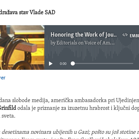
odražava stav Vlade SAD
Honoring the Work of Journalists
EMB
by
Editorials on Voice of America
No media source currently available
0:00
yer
EMBED
 dana slobode medija, američka ambasadorka pri Ujedinje
rinfild
odala je priznanje za izuzetnu hrabrost i ključni do
 sveta.
 desetinama novinara ubijenih u Gazi; pošto su još stotine 