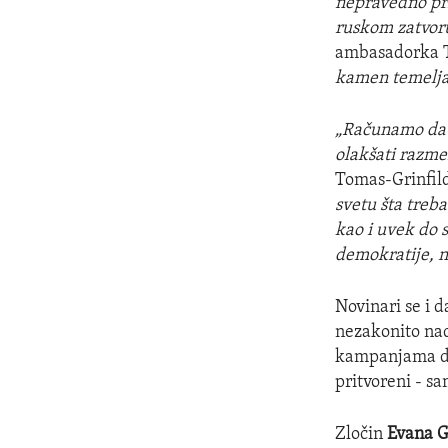
nepravedno pri
ruskom zatvoru
ambasadorka T
kamen temelja
„Računamo da c
olakšati razmen
Tomas-Grinfil
svetu šta treb
kao i uvek do 
demokratije, n
Novinari se i 
nezakonito nadz
kampanjama dez
pritvoreni - sa
Zločin
Evana G