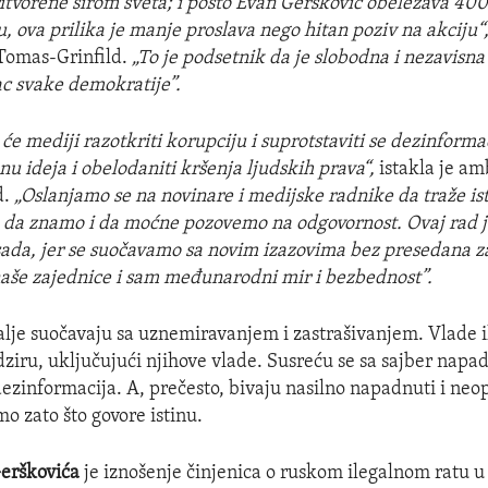
tvorene širom sveta; i pošto Evan Gerškovič obeležava 40
, ova prilika je manje proslava nego hitan poziv na akciju“
omas-Grinfild.
„To je podsetnik da je slobodna i nezavisn
c svake demokratije”.
́e mediji razotkriti korupciju i suprotstaviti se dezinform
u ideja i obelodaniti kršenja ljudskih prava“,
istakla je a
d.
„Oslanjamo se na novinare i medijske radnike da traže is
a da znamo i da moćne pozovemo na odgovornost. Ovaj rad 
sada, jer se suočavamo sa novim izazovima bez presedana z
aše zajednice i sam međunarodni mir i bezbednost”.
dalje suočavaju sa uznemiravanjem i zastrašivanjem. Vlade i
iru, uključujući njihove vlade. Susreću se sa sajber napa
informacija. A, prečesto, bivaju nasilno napadnuti i neo
mo zato što govore istinu.
erškovića
je iznošenje činjenica o ruskom ilegalnom ratu u