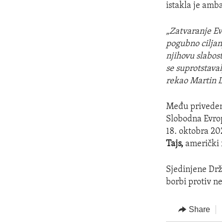
istakla je amb
„Zatvaranje Eva
pogubno ciljan
njihovu slabost
se suprotstaval
rekao Martin L
Među priveden
Slobodna Evrop
18. oktobra 202
Tajs,
američki f
Sjedinjene Dr
borbi protiv ne
Share