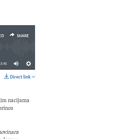
ED
SHARE
3:45
Direct link
SHARE
nim nacijama
prinos
novinara