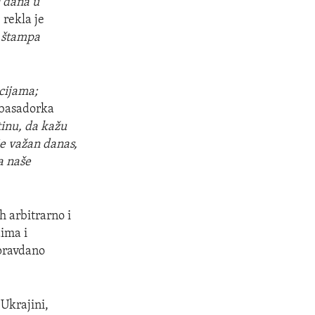
0 dana u
,
rekla je
a štampa
acijama;
mbasadorka
tinu, da kažu
je važan danas,
a naše
h arbitrarno i
dima i
pravdano
 Ukrajini,