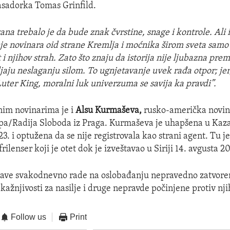
asadorka Tomas Grinfild.
na trebalo je da bude znak čvrstine, snage i kontrole. Ali i
je novinara oid strane Kremlja i moćnika širom sveta samo
 i njihov strah. Zato što znaju da istorija nije ljubazna pre
jaju neslaganju silom. To ugnjetavanje uvek rađa otpor; jer,
uter King, moralni luk univerzuma se savija ka pravdi”.
im novinarima je i
Alsu Kurmaševa,
rusko-američka novin
a/Radija Sloboda iz Praga. Kurmaševa je uhapšena u Kazan
3. i optužena da se nije registrovala kao strani agent. Tu je
rilenser koji je otet dok je izveštavao u Siriji 14. avgusta 2
žave svakodnevno rade na oslobađanju nepravedno zatvoren
kažnjivosti za nasilje i druge nepravde počinjene protiv nji
Follow us
Print