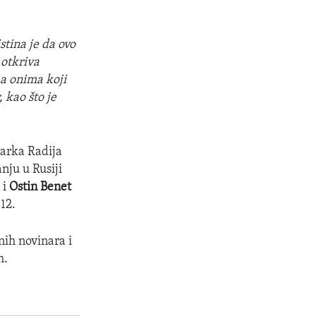
stina je da ovo
 otkriva
ma onima koji
 kao što je
arka Radija
ju u Rusiji
 i
Ostin Benet
012.
ih novinara i
h.