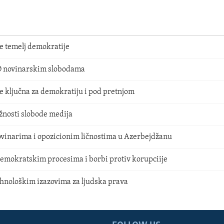
e temelj demokratije
D novinarskim slobodama
e ključna za demokratiju i pod pretnjom
žnosti slobode medija
ovinarima i opozicionim ličnostima u Azerbejdžanu
emokratskim procesima i borbi protiv korupciije
ehnološkim izazovima za ljudska prava