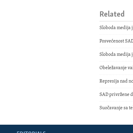
Related
Sloboda medija j
Posvećenost SA
Sloboda medija j
Obeležavanje va
Represija nad n
SAD privržene d
Suočavanje sa t