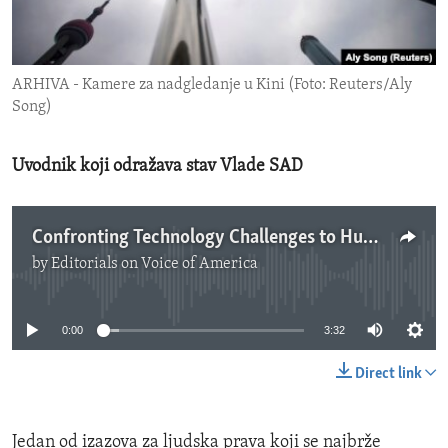
ENVIRONMENT AND HEALTH
IDEALS AND INSTITUTIONS
ARHIVA - Kamere za nadgledanje u Kini (Foto: Reuters/Aly
Song)
Uvodnik koji odražava stav Vlade SAD
Confronting Technology Challenges to Human Rights
by
Editorials on Voice of America
No media source currently available
0:00
3:32
Direct link
Jedan od izazova za ljudska prava koji se najbrže