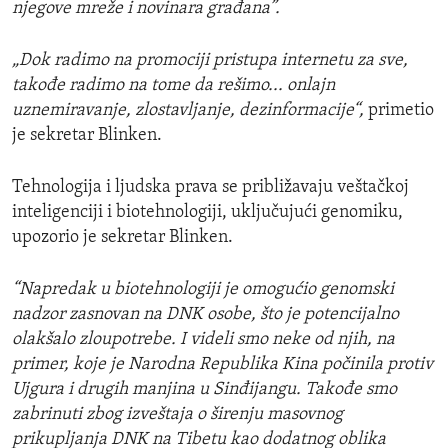
njegove mreže i novinara građana”.
„Dok radimo na promociji pristupa internetu za sve,
takođe radimo na tome da rešimo... onlajn
uznemiravanje, zlostavljanje, dezinformacije“,
primetio
je sekretar Blinken.
Tehnologija i ljudska prava se približavaju veštačkoj
inteligenciji i biotehnologiji, uključujući genomiku,
upozorio je sekretar Blinken.
“Napredak u biotehnologiji je omogućio genomski
nadzor zasnovan na DNK osobe, što je potencijalno
olakšalo zloupotrebe. I videli smo neke od njih, na
primer, koje je Narodna Republika Kina počinila protiv
Ujgura i drugih manjina u Sinđijangu. Takođe smo
zabrinuti zbog izveštaja o širenju masovnog
prikupljanja DNK na Tibetu kao dodatnog oblika