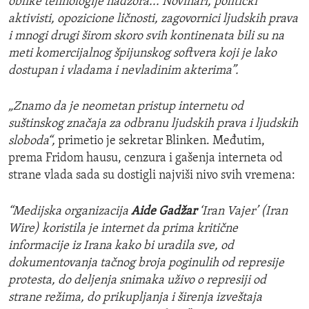
oblike tehnologije nadzora... Novinari, politički
aktivisti, opozicione ličnosti, zagovornici ljudskih prava
i mnogi drugi širom skoro svih kontinenata bili su na
meti komercijalnog špijunskog softvera koji je lako
dostupan i vladama i nevladinim akterima”.
„Znamo da je neometan pristup internetu od
suštinskog značaja za odbranu ljudskih prava i ljudskih
sloboda“,
primetio je sekretar Blinken. Međutim,
prema Fridom hausu, cenzura i gašenja interneta od
strane vlada sada su dostigli najviši nivo svih vremena:
“Medijska organizacija
Aide Gadžar
‘Iran Vajer’ (Iran
Wire) koristila je internet da prima kritične
informacije iz Irana kako bi uradila sve, od
dokumentovanja tačnog broja poginulih od represije
protesta, do deljenja snimaka uživo o represiji od
strane režima, do prikupljanja i širenja izveštaja