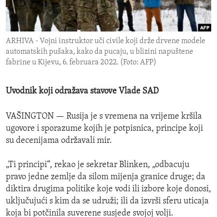
ENVIRONMENT AND HEALTH
IDEALS AND INSTITUTIONS
ARHIVA - Vojni instruktor uči civile koji drže drvene modele
automatskih pušaka, kako da pucaju, u blizini napuštene
fabrine u Kijevu, 6. februara 2022. (Foto: AFP)
Uvodnik koji odražava stavove Vlade SAD
VAŠINGTON —
Rusija je s vremena na vrijeme kršila
ugovore i sporazume kojih je potpisnica, principe koji
su decenijama održavali mir.
„Ti principi“, rekao je sekretar Blinken, „odbacuju
pravo jedne zemlje da silom mijenja granice druge; da
diktira drugima politike koje vodi ili izbore koje donosi,
uključujući s kim da se udruži; ili da izvrši sferu uticaja
koja bi potčinila suverene susjede svojoj volji.