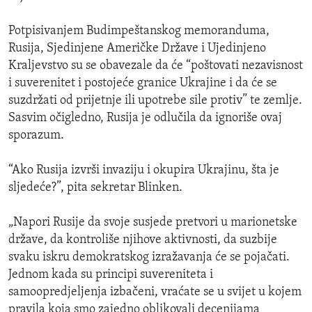
Potpisivanjem Budimpeštanskog memoranduma,
Rusija, Sjedinjene Američke Države i Ujedinjeno
Kraljevstvo su se obavezale da će “poštovati nezavisnost
i suverenitet i postojeće granice Ukrajine i da će se
suzdržati od prijetnje ili upotrebe sile protiv” te zemlje.
Sasvim očigledno, Rusija je odlučila da ignoriše ovaj
sporazum.
“Ako Rusija izvrši invaziju i okupira Ukrajinu, šta je
sljedeće?”, pita sekretar Blinken.
„Napori Rusije da svoje susjede pretvori u marionetske
države, da kontroliše njihove aktivnosti, da suzbije
svaku iskru demokratskog izražavanja će se pojačati.
Jednom kada su principi suvereniteta i
samoopredjeljenja izbačeni, vraćate se u svijet u kojem
pravila koja smo zajedno oblikovali decenijama