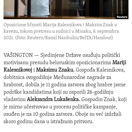
ENVIRONMENT AND HEALTH
IDEALS AND INSTITUTIONS
Opozicione ličnosti Marija Kalesnikova i Maksim Znak u
kavezu, tokom pretresu u sudnici u Minsku, 6. septembra
2021. (Foto: Reuters/Ramil Nasibulin/BelTA/Handout)
VAŠINGTON —
Sjedinjene Države osuđuju politički
motivisanu presudu beloruskim opozicionarima
Mariji
Kalesnikovoj
i
Maksimu Znaku.
Gospođa Kalesnikova,
dobitnica ovogodišnje Međunarodne nagrade za
hrabrost, dobila je 11 godina zatvora zbog hrabre javne
podrške kandidatima koji su osporili 26-godišnju
vladavinu
Aleksandra Lukašenka.
Gospodin Znak, koji
je mirno učestvovao u procesu političke kampanje,
osuđen je na 10 godina zatvora. Oboje su već izdržali
skoro godinu dana u istražnom pritvoru.