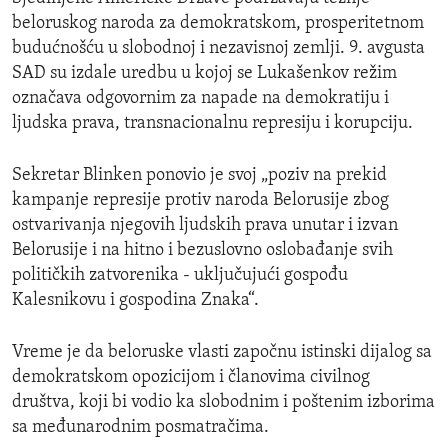
beloruskog naroda za demokratskom, prosperitetnom
budućnošću u slobodnoj i nezavisnoj zemlji. 9. avgusta
SAD su izdale uredbu u kojoj se Lukašenkov režim
označava odgovornim za napade na demokratiju i
ljudska prava, transnacionalnu represiju i korupciju.
Sekretar Blinken ponovio je svoj „poziv na prekid
kampanje represije protiv naroda Belorusije zbog
ostvarivanja njegovih ljudskih prava unutar i izvan
Belorusije i na hitno i bezuslovno oslobađanje svih
političkih zatvorenika - uključujući gospođu
Kalesnikovu i gospodina Znaka“.
Vreme je da beloruske vlasti započnu istinski dijalog sa
demokratskom opozicijom i članovima civilnog
društva, koji bi vodio ka slobodnim i poštenim izborima
sa međunarodnim posmatračima.