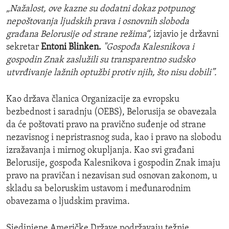
„Nažalost, ove kazne su dodatni dokaz potpunog
nepoštovanja ljudskih prava i osnovnih sloboda
građana Belorusije od strane režima“,
izjavio je državni
sekretar
Entoni Blinken.
"Gospođa Kalesnikova i
gospodin Znak zaslužili su transparentno sudsko
utvrđivanje lažnih optužbi protiv njih, što nisu dobili”.
Kao država članica Organizacije za evropsku
bezbednost i saradnju (OEBS), Belorusija se obavezala
da će poštovati pravo na pravično suđenje od strane
nezavisnog i nepristrasnog suda, kao i pravo na slobodu
izražavanja i mirnog okupljanja. Kao svi građani
Belorusije, gospođa Kalesnikova i gospodin Znak imaju
pravo na pravičan i nezavisan sud osnovan zakonom, u
skladu sa beloruskim ustavom i međunarodnim
obavezama o ljudskim pravima.
Sjedinjene Američke Države podržavaju težnje