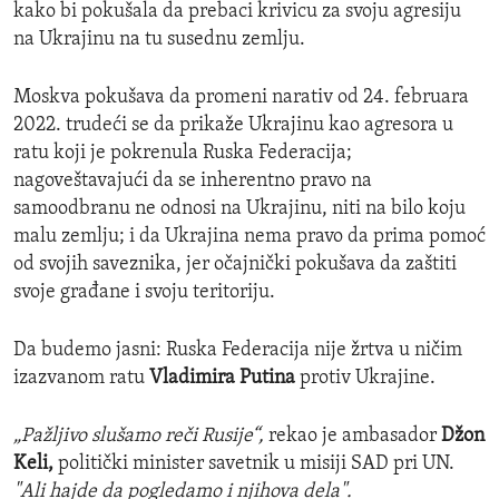
kako bi pokušala da prebaci krivicu za svoju agresiju
na Ukrajinu na tu susednu zemlju.
Moskva pokušava da promeni narativ od 24. februara
2022. trudeći se da prikaže Ukrajinu kao agresora u
ratu koji je pokrenula Ruska Federacija;
nagoveštavajući da se inherentno pravo na
samoodbranu ne odnosi na Ukrajinu, niti na bilo koju
malu zemlju; i da Ukrajina nema pravo da prima pomoć
od svojih saveznika, jer očajnički pokušava da zaštiti
svoje građane i svoju teritoriju.
Da budemo jasni: Ruska Federacija nije žrtva u ničim
izazvanom ratu
Vladimira Putina
protiv Ukrajine.
„Pažljivo slušamo reči Rusije“,
rekao je ambasador
Džon
Keli,
politički minister savetnik u misiji SAD pri UN.
"Ali hajde da pogledamo i njihova dela".