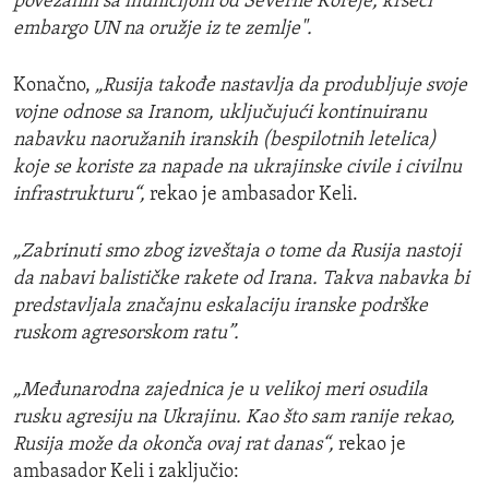
povezanih sa municijom od Severne Koreje, kršeći
embargo UN na oružje iz te zemlje".
Konačno,
„Rusija takođe nastavlja da produbljuje svoje
vojne odnose sa Iranom, uključujući kontinuiranu
nabavku naoružanih iranskih (bespilotnih letelica)
koje se koriste za napade na ukrajinske civile i civilnu
infrastrukturu“,
rekao je ambasador Keli.
„Zabrinuti smo zbog izveštaja o tome da Rusija nastoji
da nabavi balističke rakete od Irana. Takva nabavka bi
predstavljala značajnu eskalaciju iranske podrške
ruskom agresorskom ratu”.
„Međunarodna zajednica je u velikoj meri osudila
rusku agresiju na Ukrajinu. Kao što sam ranije rekao,
Rusija može da okonča ovaj rat danas“,
rekao je
ambasador Keli i zaključio: