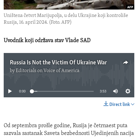
ENVIRONMENT AND HEALTH
Uništena četvrt Marijupolja, u delu Ukrajine koji kontroliše
IDEALS AND INSTITUTIONS
Rusija, 16. april 2024. (Foto. AFP)
Uvodnik koji održava stav Vlade SAD
Russia Is Not the Victim Of Ukraine War
by
Editorials on Voice of America
No media source currently available
0:00
3:53
Direct link
Od septembra prošle godine, Rusija je četrnaest puta
sazvala sastanak Saveta bezbednosti Ujedinjenih nacija