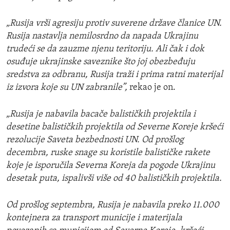
„Rusija vrši agresiju protiv suverene države članice UN.
Rusija nastavlja nemilosrdno da napada Ukrajinu
trudeći se da zauzme njenu teritoriju. Ali čak i dok
osuđuje ukrajinske saveznike što joj obezbeđuju
sredstva za odbranu, Rusija traži i prima ratni materijal
iz izvora koje su UN zabranile”,
rekao je on.
„Rusija je nabavila bacače balističkih projektila i
desetine balističkih projektila od Severne Koreje kršeći
rezolucije Saveta bezbednosti UN. Od prošlog
decembra, ruske snage su koristile balističke rakete
koje je isporučila Severna Koreja da pogode Ukrajinu
desetak puta, ispalivši više od 40 balističkih projektila.
Od prošlog septembra, Rusija je nabavila preko 11.000
kontejnera za transport municije i materijala