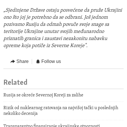
„Sjedinjene Države ostaju posvećene da pruže Ukrajini
ono što joj je potrebno da se odbrani. Još jednom
pozivamo Rusiju da odmah povuče svoje snage sa
teritorije Ukrajine unutar svojih međunarodno
priznatih granica i zaustavi nezakonitu nabavku
opreme koja potiče iz Severne Koreje".
Share
Follow us
Related
Rusija se okreće Severnoj Koreji za zalihe
Rizik od nuklearnog ratovanja na najvišoj tački u poslednjih
nekoliko decenija
Transparentno finansiranje ukrajinske otpornosti