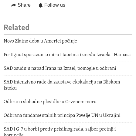
Share
Follow us
Related
Novo Zlatno doba u Americi počinje
Postignut sporazum o miru i taocima između Izraela i Hamasa
SAD osuđuju napad Irana na Izrael, pomogle u odbrani
SAD intenzivno rade da zaustave ekskalaciju na Bliskom
istoku
Odbrana slobodne plovidbe u Crvenom moru
Odbrana fundamentalnih principa Povelje UN u Ukrajini
SAD i G-7 u borbi protiv prisilnog rada, sajber pretnji i
korupcije