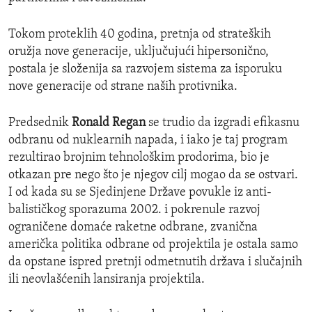
Tokom proteklih 40 godina, pretnja od strateških
oružja nove generacije, uključujući hipersonično,
postala je složenija sa razvojem sistema za isporuku
nove generacije od strane naših protivnika.
Predsednik
Ronald Regan
se trudio da izgradi efikasnu
odbranu od nuklearnih napada, i iako je taj program
rezultirao brojnim tehnološkim prodorima, bio je
otkazan pre nego što je njegov cilj mogao da se ostvari.
I od kada su se Sjedinjene Države povukle iz anti-
balističkog sporazuma 2002. i pokrenule razvoj
ograničene domaće raketne odbrane, zvanična
američka politika odbrane od projektila je ostala samo
da opstane ispred pretnji odmetnutih država i slučajnih
ili neovlašćenih lansiranja projektila.