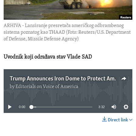
ENVIRONMENT AND HEALTH
IDEALS AND INSTITUTIONS
ARHIVA - Lansiranje presretača američkog odbrambenog
sistema poznatog kao THAAD (Foto: Reuters/U.S. Department
of Defense, Missile Defense Agency)
Uvodnik koji odražava stav Vlade SAD
Trump Announces Iron Dome to Protect America
by
Editorials on Voice of America
No media source currently available
0:00
3:32
Direct link