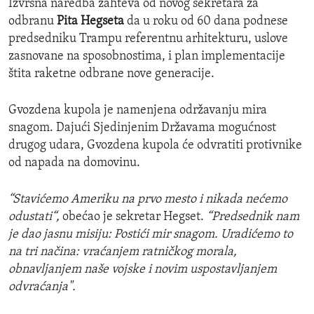
Izvršna naredba zahteva od novog sekretara za
odbranu
Pita Hegseta
da u roku od 60 dana podnese
predsedniku Trampu referentnu arhitekturu, uslove
zasnovane na sposobnostima, i plan implementacije
štita raketne odbrane nove generacije.
Gvozdena kupola je namenjena održavanju mira
snagom. Dajući Sjedinjenim Državama mogućnost
drugog udara, Gvozdena kupola će odvratiti protivnike
od napada na domovinu.
“Stavićemo Ameriku na prvo mesto i nikada nećemo
odustati“,
obećao je sekretar Hegset.
“Predsednik nam
je dao jasnu misiju: Postići mir snagom. Uradićemo to
na tri načina: vraćanjem ratničkog morala,
obnavljanjem naše vojske i novim uspostavljanjem
odvraćanja".