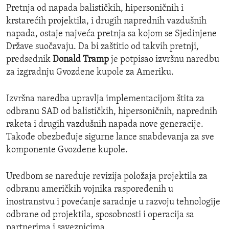
Pretnja od napada balističkih, hipersoničnih i
krstarećih projektila, i drugih naprednih vazdušnih
napada, ostaje najveća pretnja sa kojom se Sjedinjene
Države suočavaju. Da bi zaštitio od takvih pretnji,
predsednik
Donald Tramp
je potpisao izvršnu naredbu
za izgradnju Gvozdene kupole za Ameriku.
Izvršna naredba upravlja implementacijom štita za
odbranu SAD od balističkih, hipersoničnih, naprednih
raketa i drugih vazdušnih napada nove generacije.
Takođe obezbeđuje sigurne lance snabdevanja za sve
komponente Gvozdene kupole.
Uredbom se naređuje revizija položaja projektila za
odbranu američkih vojnika raspoređenih u
inostranstvu i povećanje saradnje u razvoju tehnologije
odbrane od projektila, sposobnosti i operacija sa
partnerima i saveznicima.