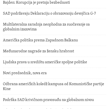
Bajden: Korupcija je pretnja bezbednosti
SAD podržavaju Deklaraciju o obrazovanju devojčica G-7
Multilateralna saradnja neophodna za suočavanje sa
globalnim izazovima
Američka politika prema Zapadnom Balkanu
Međunarodne nagrade za žensku hrabrost
Ljudska prava u središtu američke spoljne politike
Novi predsednik, nova era
Odbrana američkih koledž kampusa od Komunističke partije
Kine
Podrška SAD krivičnom pravosuđu na globalnom nivou