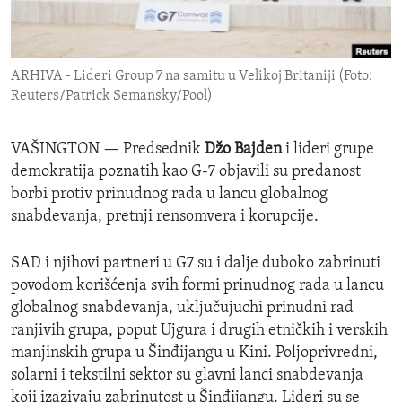
ENVIRONMENT AND HEALTH
IDEALS AND INSTITUTIONS
ARHIVA - Lideri Group 7 na samitu u Velikoj Britaniji (Foto:
Reuters/Patrick Semansky/Pool)
VAŠINGTON —
Predsednik
Džo Bajden
i lideri grupe
demokratija poznatih kao G-7 objavili su predanost
borbi protiv prinudnog rada u lancu globalnog
snabdevanja, pretnji rensomvera i korupcije.
SAD i njihovi partneri u G7 su i dalje duboko zabrinuti
povodom korišćenja svih formi prinudnog rada u lancu
globalnog snabdevanja, uključujuchi prinudni rad
ranjivih grupa, poput Ujgura i drugih etničkih i verskih
manjinskih grupa u Šinđijangu u Kini. Poljoprivredni,
solarni i tekstilni sektor su glavni lanci snabdevanja
koji izazivaju zabrinutost u Šinđijangu. Lideri su se