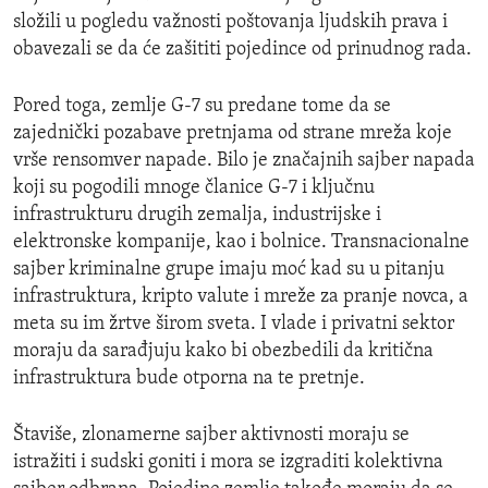
složili u pogledu važnosti poštovanja ljudskih prava i
obavezali se da će zašititi pojedince od prinudnog rada.
Pored toga, zemlje G-7 su predane tome da se
zajednički pozabave pretnjama od strane mreža koje
vrše rensomver napade. Bilo je značajnih sajber napada
koji su pogodili mnoge članice G-7 i ključnu
infrastrukturu drugih zemalja, industrijske i
elektronske kompanije, kao i bolnice. Transnacionalne
sajber kriminalne grupe imaju moć kad su u pitanju
infrastruktura, kripto valute i mreže za pranje novca, a
meta su im žrtve širom sveta. I vlade i privatni sektor
moraju da sarađjuju kako bi obezbedili da kritična
infrastruktura bude otporna na te pretnje.
Štaviše, zlonamerne sajber aktivnosti moraju se
istražiti i sudski goniti i mora se izgraditi kolektivna