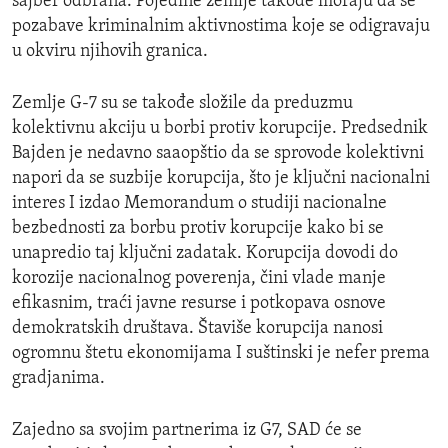
sajber odbrana. Pojedine zemlje takođe moraju da se
pozabave kriminalnim aktivnostima koje se odigravaju
u okviru njihovih granica.
Zemlje G-7 su se takođe složile da preduzmu
kolektivnu akciju u borbi protiv korupcije. Predsednik
Bajden je nedavno saaopštio da se sprovode kolektivni
napori da se suzbije korupcija, što je ključni nacionalni
interes I izdao Memorandum o studiji nacionalne
bezbednosti za borbu protiv korupcije kako bi se
unapredio taj ključni zadatak. Korupcija dovodi do
korozije nacionalnog poverenja, čini vlade manje
efikasnim, traći javne resurse i potkopava osnove
demokratskih društava. Štaviše korupcija nanosi
ogromnu štetu ekonomijama I suštinski je nefer prema
gradjanima.
Zajedno sa svojim partnerima iz G7, SAD će se