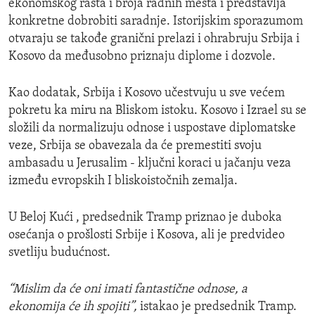
ekonomskog rasta i broja radnih mesta i predstavlja
konkretne dobrobiti saradnje. Istorijskim sporazumom
otvaraju se takođe granični prelazi i ohrabruju Srbija i
Kosovo da međusobno priznaju diplome i dozvole.
Kao dodatak, Srbija i Kosovo učestvuju u sve većem
pokretu ka miru na Bliskom istoku. Kosovo i Izrael su se
složili da normalizuju odnose i uspostave diplomatske
veze, Srbija se obavezala da će premestiti svoju
ambasadu u Jerusalim - ključni koraci u jačanju veza
između evropskih I bliskoistočnih zemalja.
U Beloj Kući , predsednik Tramp priznao je duboka
osećanja o prošlosti Srbije i Kosova, ali je predvideo
svetliju budućnost.
“Mislim da će oni imati fantastične odnose, a
ekonomija će ih spojiti”,
istakao je predsednik Tramp.