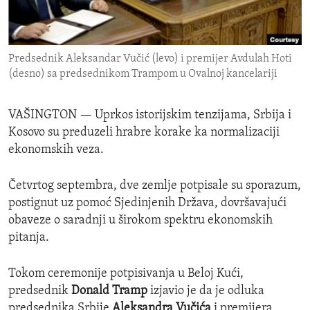
ENVIRONMENT AND HEALTH
IDEALS AND INSTITUTIONS
Predsednik Aleksandar Vučić (levo) i premijer Avdulah Hoti
(desno) sa predsednikom Trampom u Ovalnoj kancelariji
VAŠINGTON —
Uprkos istorijskim tenzijama, Srbija i
Kosovo su preduzeli hrabre korake ka normalizaciji
ekonomskih veza.
Četvrtog septembra, dve zemlje potpisale su sporazum,
postignut uz pomoć Sjedinjenih Država, dovršavajući
obaveze o saradnji u širokom spektru ekonomskih
pitanja.
Tokom ceremonije potpisivanja u Beloj Kući,
predsednik
Donald Tramp
izjavio je da je odluka
predsednika Srbije
Aleksandra Vučića
i premijera