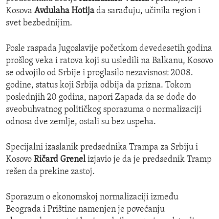
Kosova
Avdulaha Hotija
da sarađuju, učinila region i
svet bezbednijim.
Posle raspada Jugoslavije početkom devedesetih godina
prošlog veka i ratova koji su usledili na Balkanu, Kosovo
se odvojilo od Srbije i proglasilo nezavisnost 2008.
godine, status koji Srbija odbija da prizna. Tokom
poslednjih 20 godina, napori Zapada da se dođe do
sveobuhvatnog političkog sporazuma o normalizaciji
odnosa dve zemlje, ostali su bez uspeha.
Specijalni izaslanik predsednika Trampa za Srbiju i
Kosovo
Ričard Grenel
izjavio je da je predsednik Tramp
rešen da prekine zastoj.
Sporazum o ekonomskoj normalizaciji između
Beograda i Prištine namenjen je povećanju