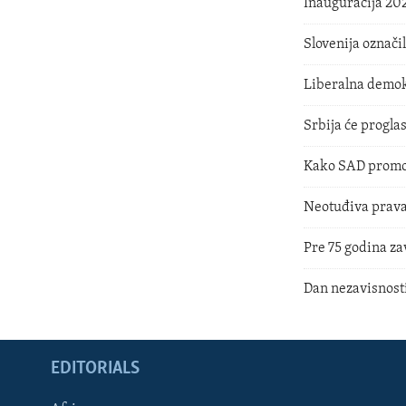
Inauguracija 202
Slovenija označi
Liberalna demokr
Srbija će progla
Kako SAD promov
Neotuđiva prava 
Pre 75 godina za
Dan nezavisnost
EDITORIALS