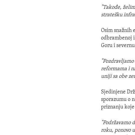
"Takođe, želim
stratešku infra
Osim snažnih e
odbrambenoj i 
Goru i severn
"Pozdravljamo 
reformama i n
uniji sa obe ze
Sjedinjene Dr
sporazumu o n
priznanju koje 
"Podržavamo di
roku, ponovo uk