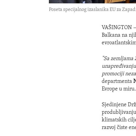
Poseta specijalnog izaslanika EU za Zapad
VAŠINGTON
Balkana na nji
evroatlantskim
"Sa zemljama 
unapređivanju 
promociji neza
departmenta
N
Evrope u miru
Sjedinjene Dr
produbljivanju
klimatskih cilj
razvoj čiste en