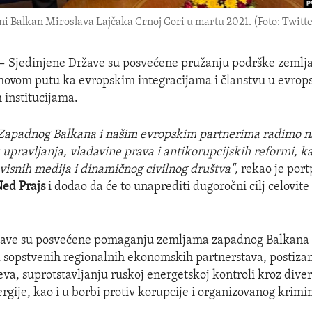
ni Balkan Miroslava Lajčaka Crnoj Gori u martu 2021. (Foto: Twitt
 —
Sjedinjene Države su posvećene pružanju podrške zeml
hovom putu ka evropskim integracijama i članstvu u evrop
 institucijama.
Zapadnog Balkana i našim evropskim partnerima radimo n
upravljanja, vladavine prava i antikorupcijskih reformi, ka
visnih medija i dinamičnog civilnog društva",
rekao je port
ed Prajs
i dodao da će to unaprediti dugoročni cilj celovite
.
žave su posvećene pomaganju zemljama zapadnog Balkana
 sopstvenih regionalnih ekonomskih partnerstava, postizan
eva, suprotstavljanju ruskoj energetskoj kontroli kroz divers
ergije, kao i u borbi protiv korupcije i organizovanog krimi