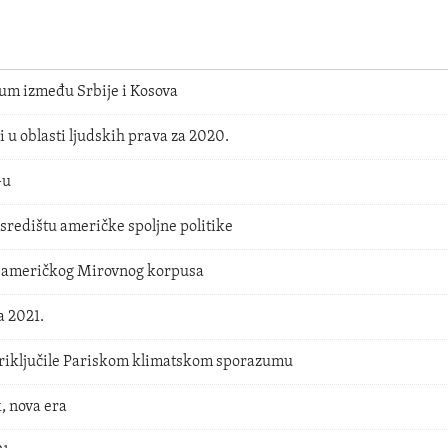
zum između Srbije i Kosova
i u oblasti ljudskih prava za 2020.
-u
središtu američke spoljne politike
a američkog Mirovnog korpusa
 2021.
riključile Pariskom klimatskom sporazumu
, nova era