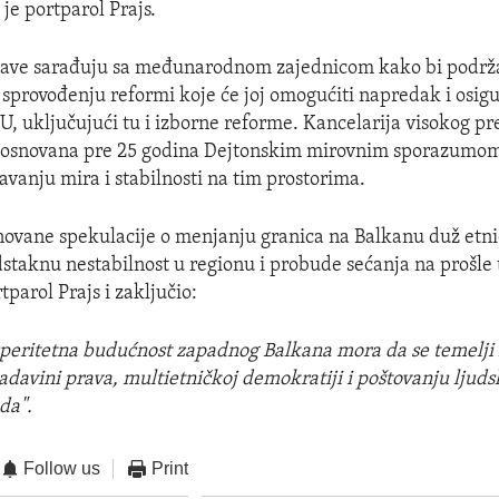
je portparol Prajs.
žave sarađuju sa međunarodnom zajednicom kako bi podrža
sprovođenju reformi koje će joj omogućiti napredak i osigu
U, uključujući tu i izborne reforme. Kancelarija visokog p
e osnovana pre 25 godina Dejtonskim mirovnim sporazumom
avanju mira i stabilnosti na tim prostorima.
vane spekulacije o menjanju granica na Balkanu duž etnič
dstaknu nestabilnost u regionu i probude sećanja na prošle 
tparol Prajs i zaključio:
speritetna budućnost zapadnog Balkana mora da se temelj
adavini prava, multietničkoj demokratiji i poštovanju ljuds
da".
Follow us
Print