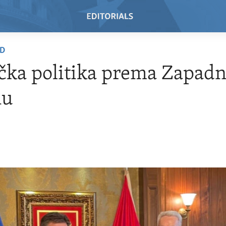
AD
čka politika prema Zapad
nu