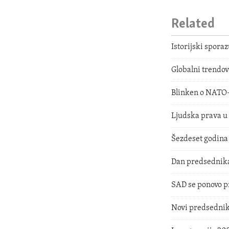
Related
Istorijski spora
Globalni trendov
Blinken o NATO
Ljudska prava u 
Šezdeset godin
Dan predsednika
SAD se ponovo p
Novi predsednik