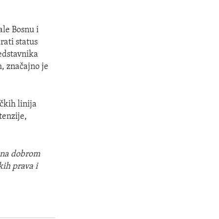
le Bosnu i
rati status
redstavnika
, značajno je
kih linija
tenzije,
i na dobrom
kih prava i