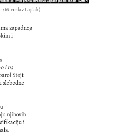
er/Miroslav Lajčak)
jama zapadnog
skim i
a
o i na
parol Stejt
 i slobodne
 u
ju njihovih
ifikaciju i
nala.