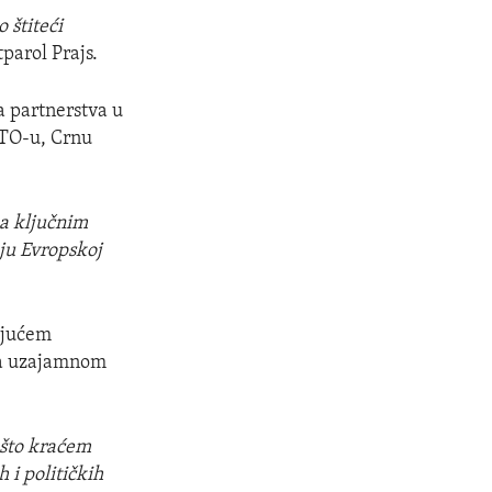
 štiteći
parol Prajs.
 partnerstva u
ATO-u, Crnu
na ključnim
ju Evropskoj
ujućem
na uzajamnom
 što kraćem
 i političkih