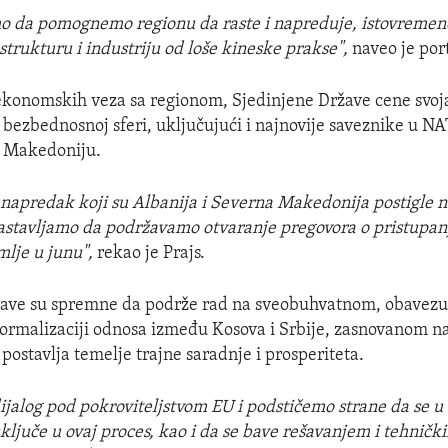
o da pomognemo regionu da raste i napreduje, istovremeno
strukturu i industriju od loše kineske prakse",
naveo je port
konomskih veza sa regionom, Sjedinjene Države cene svoja
bezbednosnoj sferi, uključujući i najnovije saveznike u N
u Makedoniju.
napredak koji su Albanija i Severna Makedonija postigle 
astavljamo da podržavamo otvaranje pregovora o pristupan
mlje u junu",
rekao je Prajs.
žave su spremne da podrže rad na sveobuhvatnom, obavez
ormalizaciji odnosa između Kosova i Srbije, zasnovanom 
postavlja temelje trajne saradnje i prosperiteta.
jalog pod pokroviteljstvom EU i podstičemo strane da se u
ljuče u ovaj proces, kao i da se bave rešavanjem i tehničkih