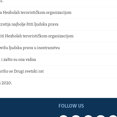
1.
la Hezbolah terorističkom organizacijom
atija najbolje štiti ljudska prava
siti Hezbolah terorističkom organizacijom
išu ljudska prava u inostranstvu
i zašto su ona važna
vršio se Drugi svetski rat
i 2020.
FOLLOW US