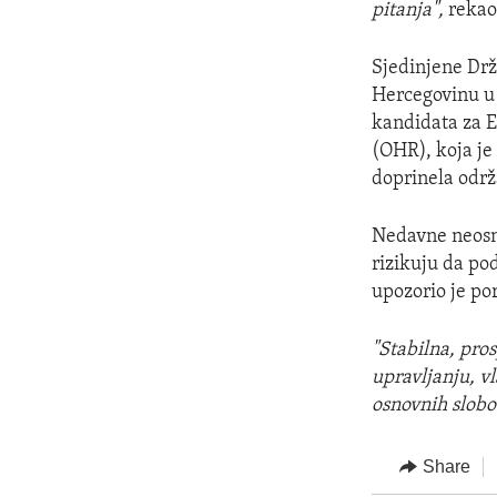
pitanja",
rekao 
Sjedinjene Dr
Hercegovinu u 
kandidata za E
(OHR), koja j
doprinela održ
Nedavne neosno
rizikuju da po
upozorio je por
"Stabilna, pro
upravljanju, vl
osnovnih slobo
Share