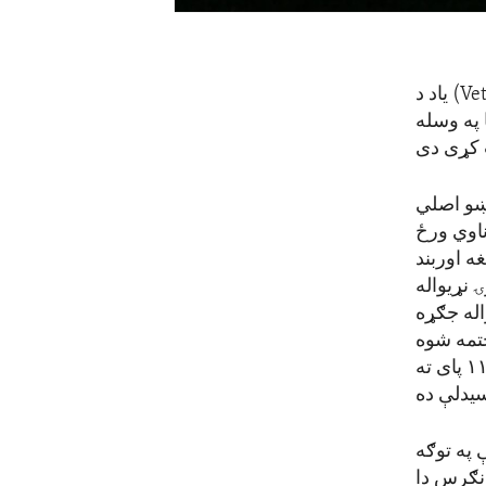
Ve
) یاد د
 په وسله
يښو اصلي
ناوي ورځ
 دا د هغه اوربند
ې په ۱۱ ورځ په ۱۱ بجو لومړۍ نړیواله
له جګړه
ه اساس ختمه شوه
خو په عامه توګه داسې ګڼل کیږي چې دغه جګړه د ۱۹۱۸ کال د نومبر په ۱۱ پای ته
د ورځې په توګه
لاتو کانګرس دا