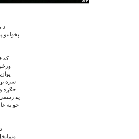
د مت
پخوانیو پ
که څ
ورځې 
جګړه ود