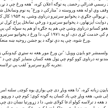
 رسمي فدرالې رخصتۍ په توګه اعلان کړه، "هغه ورځ چې د نړۍ
وقف وي او له هغه وروسته د "متارکې د ورځ" په نوم ونمانځل 
لومړۍ نړیوالې جګړې د پخوانیو
دوایت آیزنهاور، د پخوانیو سرتیرو د ورځې نمانځل پراخ کړل ترڅ
غو کسانو درناوی وشي چې هم په جګړه او هم په سوله کې یې 
یونیفورم کې خدمت کړی دی، او په ۱۹۷۱ کې، دا ورځ د پخوانیو
ورځ شوه، چې په دې توګه د یو جشن روحیه ښه منعکسه کړي.
ولسمشر جو بایډن وویل: "نن ورځ موږ هغه نه ستړي کیدونکي زړ
نو ته درناوی کوو کوم چې ټول هغه کسان متمایز کوي چې د "ا
تجربه کارو سرتیرو" لقب یې ترلاسه کړی دی.
یډن زیاته کړه، "دا هغه ویاړ دی چې یوازې یوه کوچنۍ سلنه امری
لی شي، هغه ویاړ چې یاد کسان په ګوته کوي؛ کوم چې د وروڼو ا
 د هغه د ترلاسه کولو ادعا کولای شي. دا د زړورتیا نښان دی چې