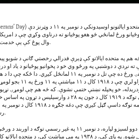
حدو ایالتونو اوسیدونکي د نومبر په ۱۱ د وټرنز دې (
terans’ Day
وځيانو ورځ لمانځي څو هغو پوځيانو ته درناوی وکړي چې د امریکا
وال پوځ کې یې خدمت کړی دی.
ه هم په متحده ایالاتو کې ډیرې فدرالي رخصتي ګانې د شویو پ
ته نږدې د دوشنبې په ورځو وي خو د پخوانیو پوځیانو د یاد او در
یوازینۍ ورځ ده چې تل د نومبر په ۱۱ لمانځل کیږي. دا ځکه چې
سره تړاو لري چې د ۱۹۱۸ کال د ۱۱ میاشت
ریدله، خو پخپله نښتې ختمې نشوې. که څه هم چې لومړۍ نړیوا
په رسمي توګه د ۱۹۱۹ کال د جون په ۲۸ د وارسیلیس د تړون پ
رسیدلې ده.
د دوو لسیزو لپاره، د نومبر ۱۱ په غیر رسمي توګه د اوربند 
ونمانځل شوه. په پای کې، د ۱۹۳۸ په مې میاشت کې، د متحده ایا