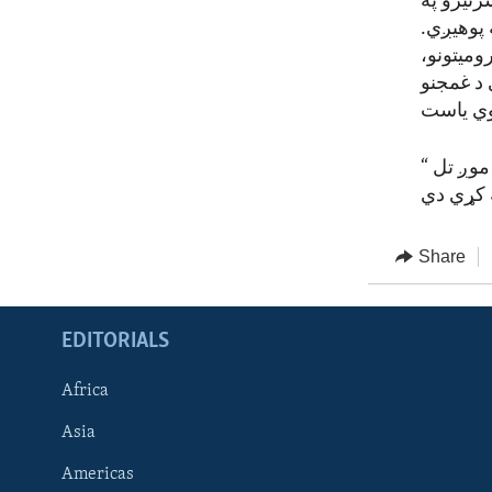
رتیرو په
 پوهیږي.
ومیتونو،
د غمجنو
“ موږ له ټولو پخوانیو او اوسنیو سرتیرو منندوی یو. موږ پر تاسو ویاړو، او موږ تل
Share
EDITORIALS
Africa
Asia
Americas