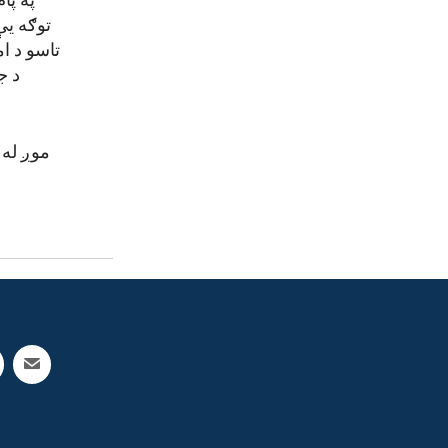
په پا
توګه یې
تاسو د ا
د ج