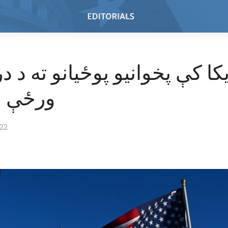
س
کا کې پخوانیو پوځیانو ته د د
ورځې نمانځنه
022