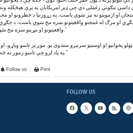
م کې نیولو پرته د ټول عمر خلک احتوا کوي - ځکه چې د پخوانيو س
 داسې ننګونې زغملي دي چې ډیر امریکایان به پرې هیڅکله ونه
متحان او ازموینو نه تیر شوي یاست، په زړورتیا د خطرونو او محر
ګړې او مرګ له غمجنو واقعیتونو سره مخ شوي یاست، د جګړې 
واقعیتونو او مړینو سره مخ شوي یاست."
په یاد لرو چې تاسو زموږ ته څه کړي دي."
Follow us
Print
FOLLOW US