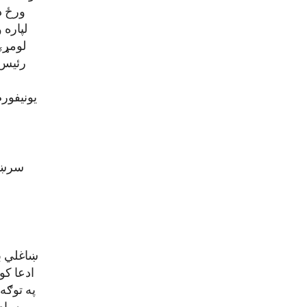
ورځ د
لپاره 
رئیس 
ه
سرښند
ښاغلي با
ادعا کو
په توګه