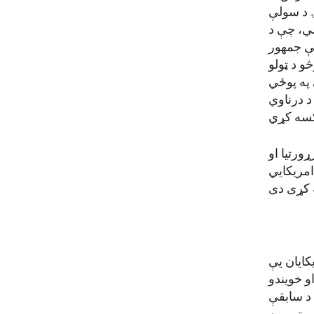
 د سولې
شي، چې د
 سرتیرو درناوی وشي. په ۱۹۵۴ کال کې جمهور
و د ټولو
په پوځي
 سرتیرو د درناوي
ورتیا او
مریکایي
کایان یې
و خویندو
 د سابقې