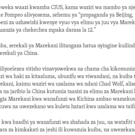
eweka waazi kwamba CIUS, kama waziri wa mambo ya nj
e Pompeo alivyosema, sehemu ya “propaganda ya Beijing, 
eni za ushawishi kwenye vyuo vya elimu ya juu vya Marek
uanzia ya chekechea mpaka darasa la 12.”
a, serekali ya Marekani ilitangaza hatua nyingine kuilin
erekali ya China.
iliyoelezea vitisho vinavyowekwa na chama cha kikomunist
zi wa haki za kitaaluma, ubunifu wa viwandani, na kuiba t
rekani, kaimu waziri wa usalama wa ndani Chad Wolf, ali
na na jaribio la China kutumia taasisi za elimu za Marekani
ingia Marekani kwa wanafunzi wa Kichina ambao wamek
kuwa na uwezekano wa kuleta hatari kwa usalama wa taif
a kwa baadhi ya wanafunzi wa shahada za juu, na watafiti
ara za kimkakati za jeshi ili kuwazuia kuiba, na uwezeka