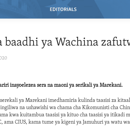
a baadhi ya Wachina zafut
2020
hariri inayoelezea sera na maoni ya serikali ya Marekani.
serekali ya Marekani imedhamiria kulinda taasisi za kita
ingiliwa na ushawishi wa chama cha Kikomunisti cha Chin
ma kwa kuitambua taasisi ya kituo cha taasisi ya itikadi m
, ama CIUS, kama tume ya kigeni ya Jamuhuri ya watu wa