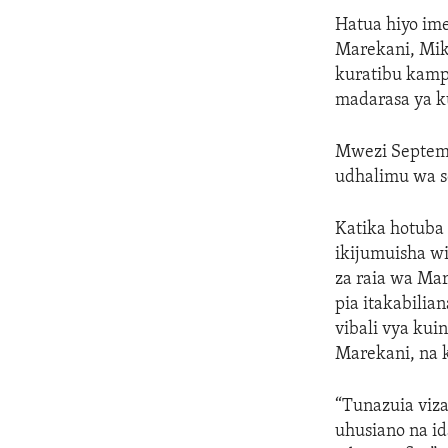
ENVIRONMENT AND HEALTH
Hatua hiyo im
IDEALS AND INSTITUTIONS
Marekani, Mik
kuratibu kamp
madarasa ya k
Mwezi Septemb
udhalimu wa s
Katika hotuba 
ikijumuisha wi
za raia wa Ma
pia itakabilia
vibali vya ku
Marekani, na 
“Tunazuia viz
uhusiano na id