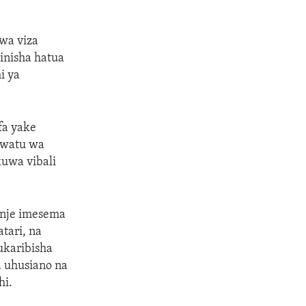
wa viza
inisha hatua
i ya
fa yake
a watu wa
kuwa vibali
 nje imesema
tari, na
ukaribisha
 uhusiano na
hi.