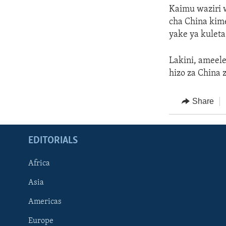
Kaimu waziri 
cha China kime
yake ya kulet
Lakini, ameel
hizo za China 
Share
EDITORIALS
Africa
Asia
Americas
Europe