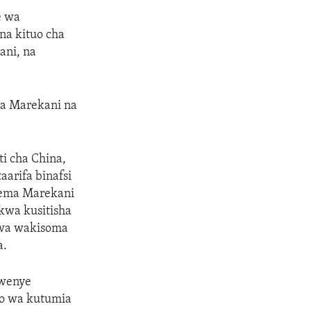
e wa
na kituo cha
ani, na
da Marekani na
i cha China,
aarifa binafsi
sema Marekani
 kwa kusitisha
uwa wakisoma
a.
 wenye
no wa kutumia