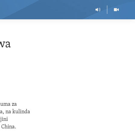
wa
aluma za
a, na kulinda
jini
 China.