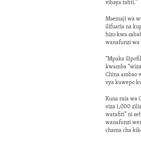
vibaya tafiti.”
Msemaji wa wi
ilifuatia na k
hizo kwa sabab
wanafunzi wa 
“Mpaka ilipof
kwamba “wizara
China ambao w
vya kuwepo k
Kuna raia wa 
viza 1,000 zi
watafiti” ni s
wanafunzi wen
chama cha kik