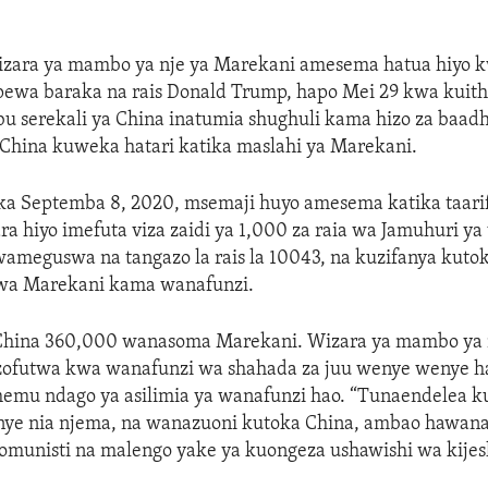
zara ya mambo ya nje ya Marekani amesema hatua hiyo k
upewa baraka na rais Donald Trump, hapo Mei 29 kwa kuith
u serekali ya China inatumia shughuli kama hizo za baadh
China kuweka hatari katika maslahi ya Marekani.
ika Septemba 8, 2020, msemaji huyo amesema katika taari
 hiyo imefuta viza zaidi ya 1,000 za raia wa Jamuhuri y
ameguswa na tangazo la rais la 10043, na kuzifanya kuto
wa Marekani kama wanafunzi.
China 360,000 wanasoma Marekani. Wizara ya mambo ya
lizofutwa kwa wanafunzi wa shahada za juu wenye wenye ha
ehemu ndago ya asilimia ya wanafunzi hao. “Tunaendelea k
ye nia njema, na wanazuoni kutoka China, ambao hawana
omunisti na malengo yake ya kuongeza ushawishi wa kijes