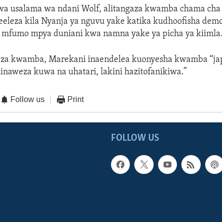
wa usalama wa ndani Wolf, alitangaza kwamba chama cha
eleza kila Nyanja ya nguvu yake katika kudhoofisha demo
a mfumo mpya duniani kwa namna yake ya picha ya kiimla
eza kwamba, Marekani inaendelea kuonyesha kwamba “j
zinaweza kuwa na uhatari, lakini hazitofanikiwa.”
Follow us
Print
FOLLOW US