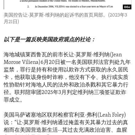
ENVIRONMENT AND HEALTH
美国控告让·莫罗斯·维列纳的起诉书的首页局部。(2023年3
IDEALS AND INSTITUTIONS
月21日)
以下是一篇反映美国政府观点的社论：
海地城镇莱西鲁瓦的前市长让·莫罗斯·维列纳(Jean
Morose Viliena)6月20日被一名美国联邦法官判处九年
监禁，罪行是持有和使用以欺诈方式获取的永久居民
卡，他获取该身份时诈称，他没有下令、执行或实质
性协助针对海地人民的法外和政治杀戮和其它暴力行
径。联邦陪审团2025年3月判定维列纳三项签证欺诈
罪成立。
美国马萨诸塞地区联邦检察官利亚·弗利(Leah Foley)
说：“让·莫罗斯·维列纳通过掩盖有关其暴力过去的真
相而在美国营造新生活--其过去充满政治迫害、血腥