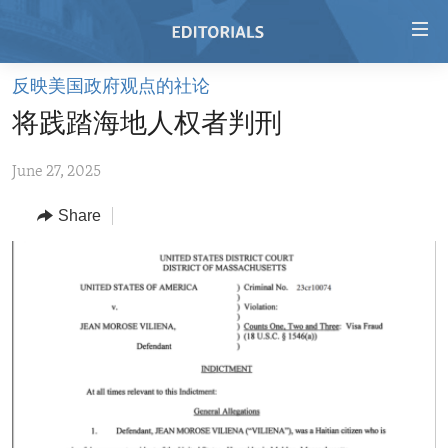
Accessibility
links
Skip
反映美国政府观点的社论
to
HOME
将践踏海地人权者判刑
main
VIDEO
content
June 27, 2025
RADIO
Skip
to
REGIONS
Share
main
TOPICS
AFRICA
Navigation
Skip
ARCHIVE
AMERICAS
HUMAN RIGHTS
to
ABOUT US
ASIA
SECURITY AND DEFENSE
Search
EUROPE
AID AND DEVELOPMENT
FOLLOW US
MIDDLE EAST
DEMOCRACY AND GOVERNANCE
ECONOMY AND TRADE