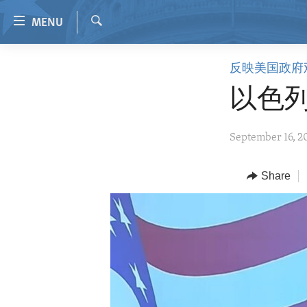
Accessibility
MENU
links
Search
Skip
HOME
反映美国政府
to
VIDEO
main
以色
content
RADIO
Skip
REGIONS
September 16, 2
to
main
TOPICS
AFRICA
Navigation
Share
ARCHIVE
AMERICAS
HUMAN RIGHTS
Skip
to
ABOUT US
ASIA
SECURITY AND DEFENSE
Search
EUROPE
AID AND DEVELOPMENT
MIDDLE EAST
DEMOCRACY AND GOVERNANCE
ECONOMY AND TRADE