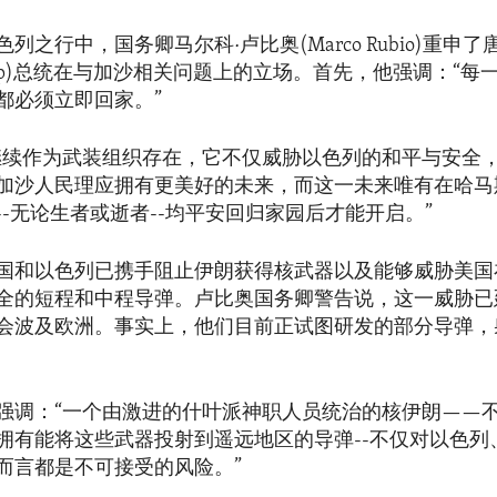
列之行中，国务卿马尔科·卢比奥(Marco Rubio)重申了
 Trump)总统在与加沙相关问题上的立场。首先，他强调：“
都必须立即回家。”
继续作为武装组织存在，它不仅威胁以色列的和平与安全
加沙人民理应拥有更美好的未来，而这一未来唯有在哈马
--无论生者或逝者--均平安回归家园后才能开启。”
国和以色列已携手阻止伊朗获得核武器以及能够威胁美国
全的短程和中程导弹。卢比奥国务卿警告说，这一威胁已
会波及欧洲。事实上，他们目前正试图研发的部分导弹，
强调：“一个由激进的什叶派神职人员统治的核伊朗——
拥有能将这些武器投射到遥远地区的导弹--不仅对以色列
而言都是不可接受的风险。”