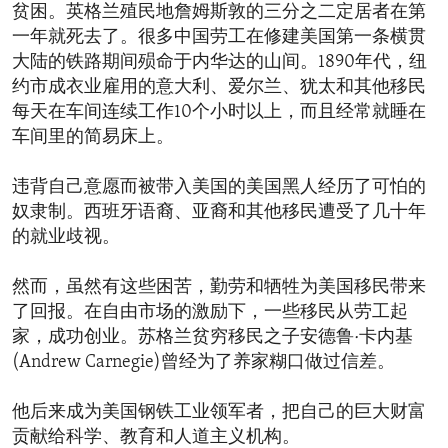
贫困。英格兰殖民地詹姆斯敦的三分之二定居者在第
一年就死去了。很多中国劳工在修建美国第一条横贯
大陆的铁路期间殒命于内华达的山间。1890年代，纽
约市成衣业雇用的意大利、爱尔兰、犹太和其他移民
每天在车间连续工作10个小时以上，而且经常就睡在
车间里的简易床上。
违背自己意愿而被带入美国的美国黑人经历了可怕的
奴隶制。西班牙语裔、亚裔和其他移民遭受了几十年
的就业歧视。
然而，虽然有这些困苦，勤劳和牺牲为美国移民带来
了回报。在自由市场的激励下，一些移民从劳工起
家，成功创业。苏格兰贫穷移民之子安德鲁·卡内基
(Andrew Carnegie)曾经为了养家糊口做过信差。
他后来成为美国钢铁工业领军者，把自己的巨大财富
贡献给科学、教育和人道主义机构。