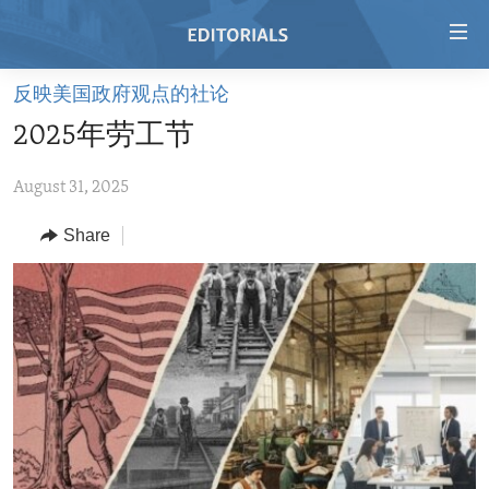
Accessibility
links
Skip
反映美国政府观点的社论
to
HOME
2025年劳工节
main
VIDEO
content
August 31, 2025
RADIO
Skip
to
REGIONS
Share
main
TOPICS
AFRICA
Navigation
Skip
ARCHIVE
AMERICAS
HUMAN RIGHTS
to
ABOUT US
ASIA
SECURITY AND DEFENSE
Search
EUROPE
AID AND DEVELOPMENT
FOLLOW US
MIDDLE EAST
DEMOCRACY AND GOVERNANCE
ECONOMY AND TRADE