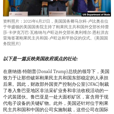
ENVIRONMENT AND HEALTH
IDEALS AND INSTITUTIONS
资料照片：2025年6月27日，美国国务卿马尔科·卢比奥在位
于华盛顿的美国国务院主持了刚果民主共和国外交部长特蕾
莎·卡伊克万巴·瓦格纳与卢旺达外交部长奥利维尔·恩杜洪吉
雷海签署刚果民主共和国-卢旺达和平协议的仪式。(美国国
务院照片)
以下是一篇反映美国政府观点的社论:
在唐纳德·特朗普(Donald Trump)总统的领导下，美国
致力于让那些破坏刚果民主共和国东部稳定的人承担
后果。因此，财政部外国资产控制办公室(OFAC)制裁
了卷入鲁巴亚地区非法采矿业务和非法收税活动的一
个武装团伙。鲁巴亚是一处大面积矿区，富含用于现
代电子设备的关键矿物。此外，美国还针对位于刚果
民主共和国和中国的公司实施制裁，这些公司在国际