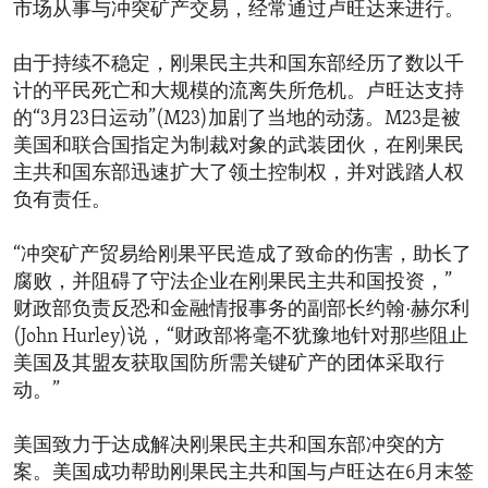
市场从事与冲突矿产交易，经常通过卢旺达来进行。
由于持续不稳定，刚果民主共和国东部经历了数以千
计的平民死亡和大规模的流离失所危机。卢旺达支持
的“3月23日运动”(M23)加剧了当地的动荡。M23是被
美国和联合国指定为制裁对象的武装团伙，在刚果民
主共和国东部迅速扩大了领土控制权，并对践踏人权
负有责任。
“冲突矿产贸易给刚果平民造成了致命的伤害，助长了
腐败，并阻碍了守法企业在刚果民主共和国投资，”
财政部负责反恐和金融情报事务的副部长约翰·赫尔利
(John Hurley)说，“财政部将毫不犹豫地针对那些阻止
美国及其盟友获取国防所需关键矿产的团体采取行
动。”
美国致力于达成解决刚果民主共和国东部冲突的方
案。美国成功帮助刚果民主共和国与卢旺达在6月末签