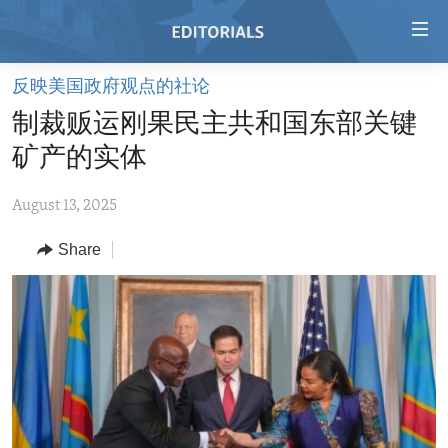
Accessibility
links
Skip
反映美国政府观点的社论
to
HOME
制裁贩运刚果民主共和国东部关键
main
VIDEO
content
矿产的实体
RADIO
Skip
to
August 13, 2025
REGIONS
main
Share
TOPICS
AFRICA
Navigation
Skip
ARCHIVE
AMERICAS
HUMAN RIGHTS
to
ABOUT US
ASIA
SECURITY AND DEFENSE
Search
EUROPE
AID AND DEVELOPMENT
FOLLOW US
MIDDLE EAST
DEMOCRACY AND GOVERNANCE
ECONOMY AND TRADE