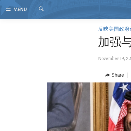
Accessibility
MENU
links
Search
Skip
HOME
反映美国政府
to
VIDEO
main
加强
content
RADIO
Skip
REGIONS
November 19, 2
to
main
TOPICS
AFRICA
Navigation
Share
ARCHIVE
AMERICAS
HUMAN RIGHTS
Skip
to
ABOUT US
ASIA
SECURITY AND DEFENSE
Search
EUROPE
AID AND DEVELOPMENT
MIDDLE EAST
DEMOCRACY AND GOVERNANCE
ECONOMY AND TRADE