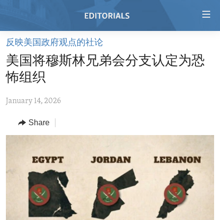
Accessibility
links
Skip
反映美国政府观点的社论
to
HOME
美国将穆斯林兄弟会分支认定为恐
main
VIDEO
content
怖组织
RADIO
Skip
to
January 14, 2026
REGIONS
main
Share
TOPICS
AFRICA
Navigation
Skip
ARCHIVE
AMERICAS
HUMAN RIGHTS
to
ABOUT US
ASIA
SECURITY AND DEFENSE
Search
EUROPE
AID AND DEVELOPMENT
FOLLOW US
MIDDLE EAST
DEMOCRACY AND GOVERNANCE
ECONOMY AND TRADE