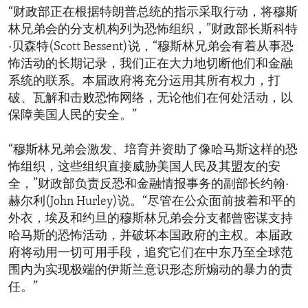
“财政部正在根据特朗普总统的指示采取行动，将穆斯
林兄弟会的分支机构列为恐怖组织，”财政部长斯科特
·贝森特(Scott Bessent)说，“穆斯林兄弟会有着从事恐
怖活动的长期记录，我们正在大力地切断他们和金融
系统的联系。本届政府将充分运用其所有权力，打
破、瓦解和击败恐怖网络，无论他们在何处活动，以
保障美国人民的安全。”
“穆斯林兄弟会激发、培育并资助了像哈马斯这样的恐
怖组织，这些组织直接威胁美国人民及其盟友的安
全，”财政部负责反恐和金融情报事务的副部长约翰·
赫尔利(John Hurley)说。“尽管在公众面前披着和平的
外衣，埃及和约旦的穆斯林兄弟会分支都曾密谋支持
哈马斯的恐怖活动，并破坏本国政府的主权。本届政
府将动用一切可用手段，追究它们在中东乃至全球范
围内为实现极端的伊斯兰意识形态所煽动的暴力的责
任。”