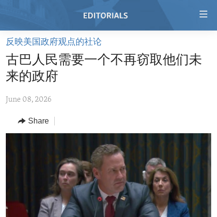
Accessibility
links
Skip
反映美国政府观点的社论
to
HOME
古巴人民需要一个不再窃取他们未
main
VIDEO
content
来的政府
RADIO
Skip
to
June 08, 2026
REGIONS
main
Share
TOPICS
AFRICA
Navigation
Skip
ARCHIVE
AMERICAS
HUMAN RIGHTS
to
ABOUT US
ASIA
SECURITY AND DEFENSE
Search
EUROPE
AID AND DEVELOPMENT
FOLLOW US
MIDDLE EAST
DEMOCRACY AND GOVERNANCE
ECONOMY AND TRADE