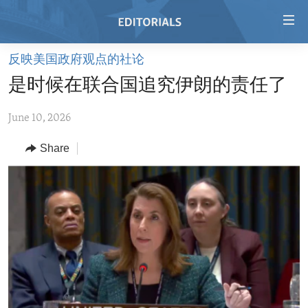
Accessibility
links
Skip
反映美国政府观点的社论
to
HOME
是时候在联合国追究伊朗的责任了
main
VIDEO
content
June 10, 2026
RADIO
Skip
to
REGIONS
Share
main
TOPICS
AFRICA
Navigation
Skip
ARCHIVE
AMERICAS
HUMAN RIGHTS
to
ABOUT US
ASIA
SECURITY AND DEFENSE
Search
EUROPE
AID AND DEVELOPMENT
FOLLOW US
MIDDLE EAST
DEMOCRACY AND GOVERNANCE
ECONOMY AND TRADE