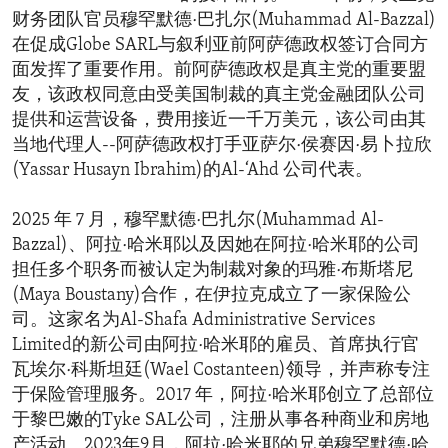
财务团队官员穆罕默德·巴扎尔(Muhammad Al-Bazzal)
在促成Globe SARL与叙利亚前阿萨德政权签订合同方
面发挥了重要作用。前阿萨德政权是真主党的重要盟
友，该政权同意由受美国制裁的真主党金融团队公司
提供和运营设备，费用接近一千万美元，该公司由其
当地代理人--阿萨德政权打手亚萨尔·侯赛因·易卜拉欣
(Yassar Husayn Ibrahim)的Al-‘Ahd 公司代表。
2025 年 7 月，穆罕默德·巴扎尔(Muhammad Al-
Bazzal)、阿拉·哈米耶以及因她在阿拉·哈米耶的公司
担任多个职务而被认定为制裁对象的玛雅·布斯塔尼
(Maya Boustany)合作，在伊拉克成立了一家保险公
司。这家名为Al-Shafa Administrative Services
Limited的新公司由阿拉·哈米耶的雇员、首席执行官
瓦埃尔·科斯坦廷(Wael Costanteen)领导，并声称专注
于保险管理服务。2017 年，阿拉·哈米耶创立了总部位
于黎巴嫩的Tyke SAL公司，注册从事各种商业和房地
产活动。2023年9月，阿拉·哈米耶的兄弟穆罕默德·哈