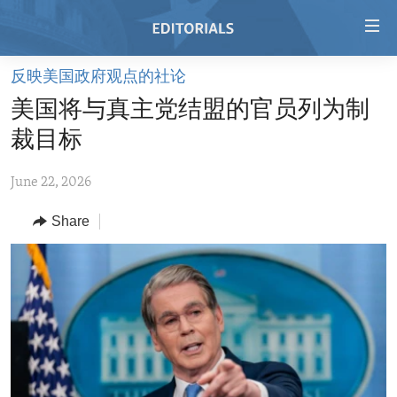
Accessibility
links
Skip
反映美国政府观点的社论
to
HOME
美国将与真主党结盟的官员列为制
main
VIDEO
content
裁目标
RADIO
Skip
to
June 22, 2026
REGIONS
main
Share
TOPICS
AFRICA
Navigation
Skip
ARCHIVE
AMERICAS
HUMAN RIGHTS
to
ABOUT US
ASIA
SECURITY AND DEFENSE
Search
EUROPE
AID AND DEVELOPMENT
FOLLOW US
MIDDLE EAST
DEMOCRACY AND GOVERNANCE
ECONOMY AND TRADE