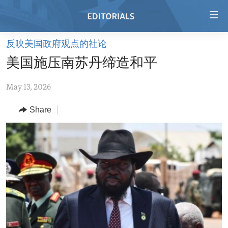
Accessibility
links
Skip
反映美国政府观点的社论
to
HOME
美国施压南苏丹缔造和平
main
VIDEO
content
May 13, 2026
RADIO
Skip
to
REGIONS
Share
main
TOPICS
AFRICA
Navigation
Skip
ARCHIVE
AMERICAS
HUMAN RIGHTS
to
ABOUT US
ASIA
SECURITY AND DEFENSE
Search
EUROPE
AID AND DEVELOPMENT
FOLLOW US
MIDDLE EAST
DEMOCRACY AND GOVERNANCE
ECONOMY AND TRADE