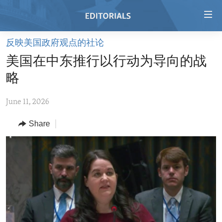
Accessibility
links
Skip
反映美国政府观点的社论
to
HOME
美国在中东推行以行动为导向的战
main
VIDEO
content
略
RADIO
Skip
to
June 11, 2026
REGIONS
main
Share
TOPICS
AFRICA
Navigation
Skip
ARCHIVE
AMERICAS
HUMAN RIGHTS
to
ABOUT US
ASIA
SECURITY AND DEFENSE
Search
EUROPE
AID AND DEVELOPMENT
FOLLOW US
MIDDLE EAST
DEMOCRACY AND GOVERNANCE
ECONOMY AND TRADE