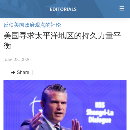
Accessibility
links
Skip
反映美国政府观点的社论
to
HOME
美国寻求太平洋地区的持久力量平
main
VIDEO
content
衡
RADIO
Skip
to
June 02, 2026
REGIONS
main
Share
TOPICS
AFRICA
Navigation
Skip
ARCHIVE
AMERICAS
HUMAN RIGHTS
to
ABOUT US
ASIA
SECURITY AND DEFENSE
Search
EUROPE
AID AND DEVELOPMENT
FOLLOW US
MIDDLE EAST
DEMOCRACY AND GOVERNANCE
ECONOMY AND TRADE