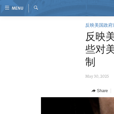
Accessibility
MENU
links
Search
Skip
HOME
反映美国政府
to
VIDEO
main
反映
content
RADIO
Skip
些对
REGIONS
to
main
TOPICS
AFRICA
制
Navigation
ARCHIVE
AMERICAS
HUMAN RIGHTS
Skip
May 30, 2025
to
ABOUT US
ASIA
SECURITY AND DEFENSE
Search
EUROPE
AID AND DEVELOPMENT
Share
MIDDLE EAST
DEMOCRACY AND GOVERNANCE
ECONOMY AND TRADE