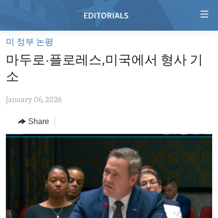
Accessibility
links
Skip
미 정부 논평
to
HOME
마두로·플로레스,미국에서 형사 기
main
VIDEO
content
소
RADIO
Skip
to
January 06, 2026
REGIONS
main
Share
TOPICS
AFRICA
Navigation
Skip
ARCHIVE
AMERICAS
HUMAN RIGHTS
to
ABOUT US
ASIA
SECURITY AND DEFENSE
Search
EUROPE
AID AND DEVELOPMENT
FOLLOW US
MIDDLE EAST
DEMOCRACY AND GOVERNANCE
ECONOMY AND TRADE