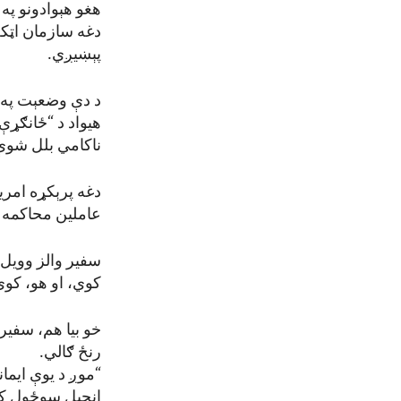
هغو هېوادونو په
پېښیږي.
د دې وضعېت په ځ
هیواد د “ځانګړې
ناکامي بلل شوې
دغه پرېکړه امری
عاملین محاکمه 
سفیر والز وویل: 
کوي، او هو، کوي
خو بیا هم، سفیر
رنځ ګالي.
“موږ د یوې ایما
انجیل سوځول ک