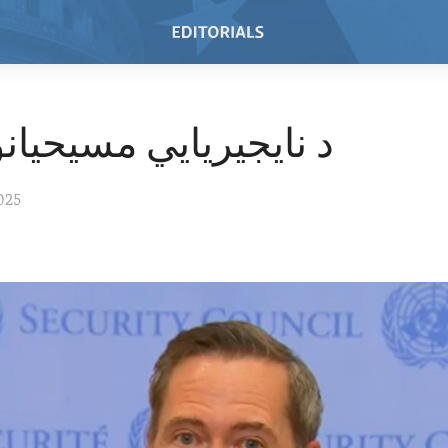
س
د نایجیریایي مسیحیانو
025