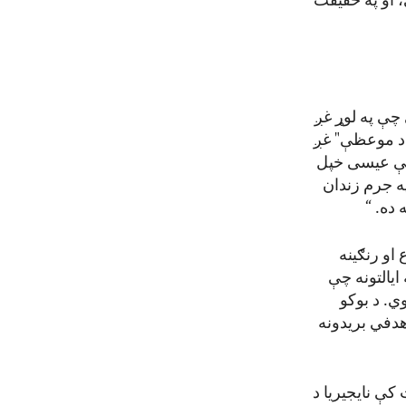
 او په حقیقت
چې په لوړ غږ
 د موعظې" غږ
 چې عیسی خپل
ه جرم زندان
ده. “
 او رنګینه
اصرې لاندې ده. ددې هیواد په شمالي سیمه کې ۱۲ هغه ایالتونه چې
هیسې یې پلي کوي. د بوکو
هدفي بریدونه
۲۰۲۵ کال په نړیوال لیست کې نایجیریا د