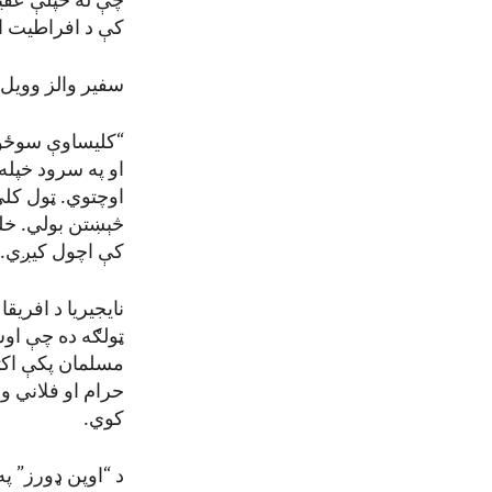
چې له خپلې عقی
کې د افراطیت ا
سفیر والز وویل 
“کلیساوې سوځول
او په سرود خپل
اوچتوي. ټول کلي
څېښتن بولي. خلک
کې اچول کیږي. د
نایجیریا د افریق
حرام او فلاني وس
کوي.