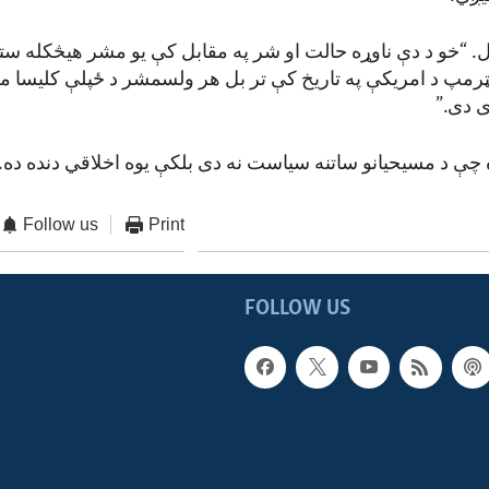
ل. “خو د دې ناوړه حالت او شر په مقابل کې یو مشر هیڅکله ست
مپ د امریکې په تاریخ کې تر بل هر ولسمشر د ځپلې کلیسا ملا
 دی.”
 چې د مسیحیانو ساتنه سیاست نه دی بلکې یوه اخلاقي دنده ده.
Follow us
Print
FOLLOW US