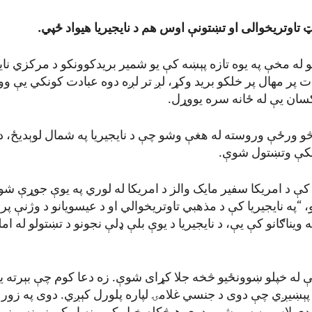
تاوتریخوالی او تښتونې اوس هم د نایجیریا هیواد ځپي.
و له مخې په یوه تازه پېښه کې یو شمیر بریدکوونکو د مرکزي نایج
ت پر مهال پر خلکو برید وکړ، لږ تر لږه دوه عبادت کونکي یې 
کسان یې له ځانه سره یووړل.
څو ورځې وروسته له هغې وشو چې د نایجیریا په شمال لوېدیځ، د 
 کې د امریکا سفیر مایک والز د امریکا له لوري په یوې جوړې ش
“په نایجیریا کې د مذهبي تاوتریخوالي او د عیسویانو د وژنې پر
ویناګانو کې یې، د نایجیریا د یوې بلې ډلې نجونو د تښتولو له ام
ونې له خپلو ښوونځیو څخه جلا کړای شوې. زه دعا کوم چې بېرته 
ېښیږي چې دوی د جنسي غلامۍ لپاره پلورل کېږي. دوی په زور 