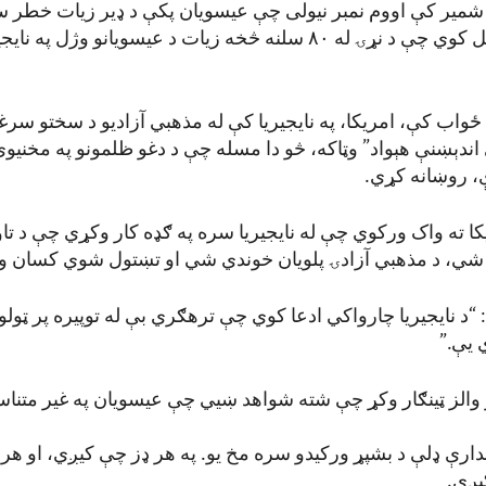
 شمیر کې اووم نمبر نیولی چې عیسویان پکې د ډیر زیات خطر 
دغه سازمان اټکل کوي چې د نړۍ له ۸۰ سلنه څخه زیات د عیسویانو وژل په
واب کې، امریکا، په نایجیریا کې له مذهبي آزادیو د سختو سرغړو
 اندېښنې هېواد” وټاکه، څو دا مسله چې د دغو ظلمونو په مخنی
، روښانه کړي.
کا ته واک ورکوي چې له نایجیریا سره په ګډه کار وکړي چې د تا
شي، د مذهبي آزادۍ پلویان خوندي شي او تښتول شوي کسان 
“د نایجیریا چارواکي ادعا کوي چې ترهګري بې له توپیره پر ټولو 
 یې.”
 والز ټینګار وکړ چې شته شواهد ښيي چې عیسویان په غیر متن
ندارې ډلې د بشپړ ورکیدو سره مخ یو. په هر ډز چې کیږي، او ه
یږي.