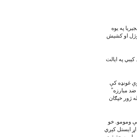
یریا په یوه
ووژل او کشیش
کیبي په ایالت
وې غونډه کې
 ضد مبارزه”
له ژور خپګان
یې ومومو. خو
اړ ایستل کېږي