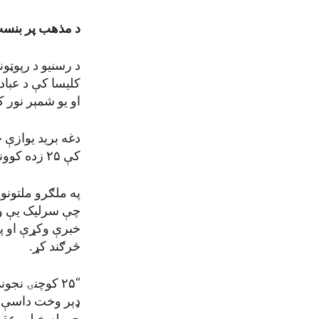
د مذهب پر بنسټ 
د رسنیو د رپوټون
کلیسا کې د عباد
او یو شمېر نور 
دغه برید یوازې 
کې ۲۵ زده کوونکې وتښتول شوې.
په ملګرو ملتونو
چې سرلیک یې و، 
خبرې وکړې او په 
څرګند کړ.
“۲۵ کوچنۍ نج
ډېر وخت داسې پ