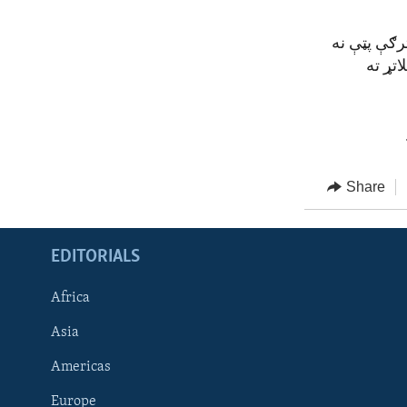
رګې پټې نه
تړ ته
Share
EDITORIALS
Africa
Asia
Americas
Europe