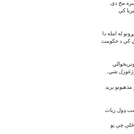
سره مخ دي.
 نایجیریا کې
نو له امله دا
وي کې د حکومت
وتریخوالي
وژغورل شي.
مذهبونو برید
اسب ډول زیات
رځلې چې یو