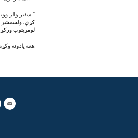
” سفیر والز ووی
کړې. ولسمشر ټر
لومړیتوب ورکړی
هغه یادونه وکړه