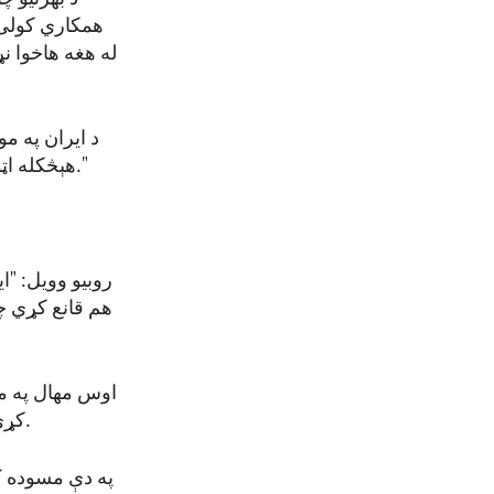
همکاري کولی 
له هغه هاخوا نړ
د ایران په م
هېڅکله اټومي وسلې نه شي لرلی او د دې لپاره باید د غني شویو یورانیمو موضوع حل کړو."
روبیو وویل: "
هم قانع کړي چ
اوس مهال په مل
کړې چې هدف یې د هرمز تنګې په زیاتېدونکو کړکېچونو کې د حل د لارې موندل دي.
په دې مسوده ک