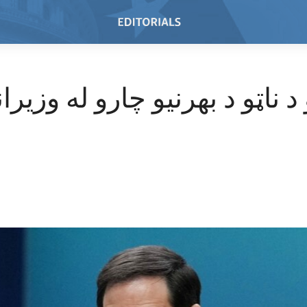
س
د ناټو د بهرنیو چارو له وزیر