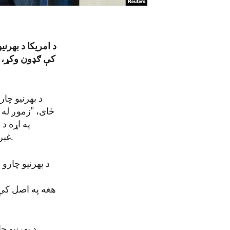
د امریکا د بهرنی
کې ګډون وکړ، چ
د بهرنیو چا
ځای، "زموږ له ځ
په اړه د
غبرګون په ځینو کې د محدودې همکارۍ نه نیولې تر ښکاره مخالفت پورې متفاوت و.
د بهرنیو چارو
د بهرنیو چ