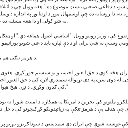
شو، د دفاعي صنعتي بنسټ موضوع ده." هغه وویل چې د ائتلاف ټ
ۍ ته، دا روښانه ده چې اوسمهال موږ د اړتیا وړ په اندازه د وسلو 
نه شو کولی او دا هغه مسئله ده چې باید حل شي.
وضوع کې، وزیر روبیو وویل: "اساسي اصول هماغه دي." او ټینګار 
د هرمز تنګی هم مهمه اندېښنه ده.
ایران هڅه کوي د حق العبور اخیستلو یو سیستم جوړ کړي. هغوی
ې له دوی سره په دې نړیواله سمندري لاره کې د حق العبور اخ
کې ګډون وکړي. د نړۍ هېڅ هېواد باید دا ونه مني."
ګرو ملتونو کې بحرین د امریکا په همکارۍ د امنیت شورا ته یو
ې غوښتنه شوې چې ایران دې سمدستي د سوداګریزو بېړیو پر ض