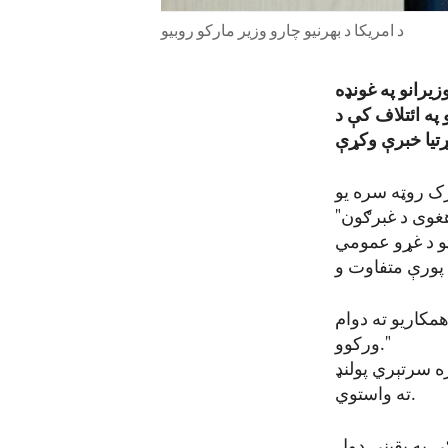
د امریکا د بهرنیو چارو وزیر مارکو روبیو
زیرانو په غونډه
په ائتلاف کې د
رک روټه سره یو
 هغوی د غبرګون"
ټو د غړو عمومي
مکاریو ته دوام
ورکوو."
ې د ولسمشر ټرمپ هغه اعلان ته اشاره وکړه چې امریکا به ۵ زره سرتېري پولنډ
ته واستوي.
کې په یقیني ډول