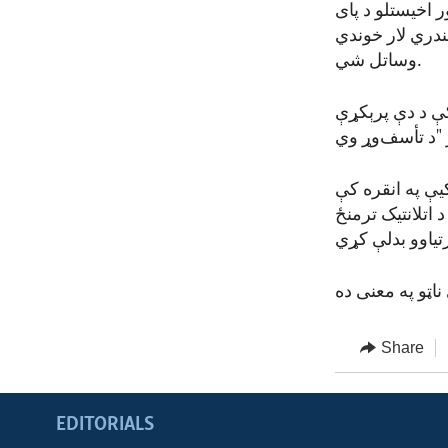
ر اخیستلو د پای
ندري لار خوندي
وساتل شي.
کې د دې پرېکړې
یې په انقره کې
اتلانتیک ترمنځ
Share
EDITORIALS