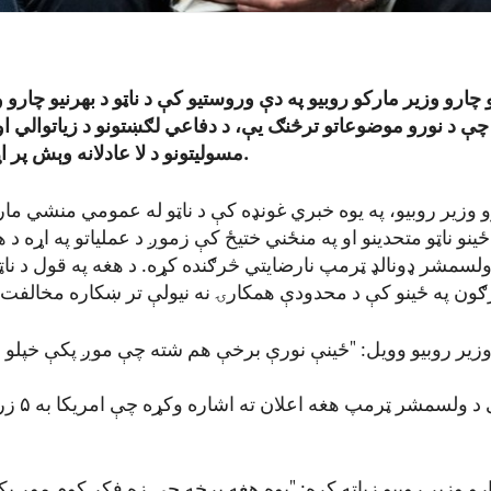
و چارو وزیر مارکو روبیو په دې وروستیو کې د ناټو د بهرنیو چارو و
ې د نورو موضوعاتو ترڅنګ یې، د دفاعي لګښتونو د زیاتوالي او 
مسولیتونو د لا عادلانه وېش پر اړتیا خبرې وکړې.
رو وزیر روبیو، په یوه خبري غونډه کې د ناټو له عمومي منشي ما
ینو ناټو متحدینو او په منځني ختیځ کې زموږ د عملیاتو په اړه د
 ولسمشر ډونالډ ټرمپ نارضایتي څرګنده کړه. د هغه په قول د نا
 وزیر روبیو وویل: "ځینې نورې برخې هم شته چې موږ پکې خپلو ه
هغه په اصل ک
ارو وزیر روبیو زیاته کړه: "یوه هغه برخه چې زه فکر کوم موږ پ