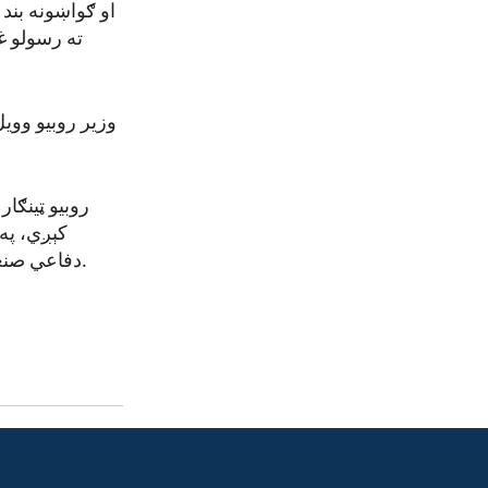
او ګواښونه بند 
ته رسولو غ
وزیر روبیو وویل
روبیو ټینګا
کېږي، په 
دفاعي صنعتي بنسټ به پراخ کړي، او د لګښت ژمنې به په واقعي پوځي وړتیاوو بدلې کړي.