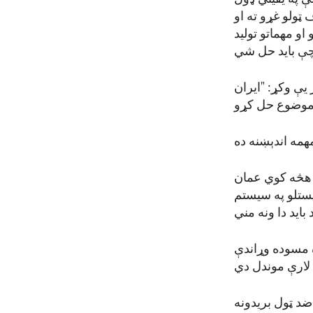
ولو غړو ته او
او مهماتو تولید
یې وکړ: "ایران
 هڅه کوي عمان
یستلو په سیستم
ه مسوده وړاندې
د ټول بریدونه