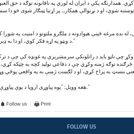
کړي. همدارنګه پکې د ایران له لوري په ناقانونه توګه د حق العبو
وښتنه شوې، او د نړیوالې همکارۍ پر اړتیا ټینګار شوی څو دا سم
، له بده مرغه ځینې هېوادونه د ملګرو ملتونو د امنیت په شورا 
د ویټو په اړه فکر کوي، او دا به ډېر "د تأسف‌وړ وي."
ر وکړ چې ناټو باید د راتلونکې سرمشریزې په غونډه کې چې د ترک
څرګنده توګه ژمنه وکړي چې د دفاعي تولید کچه به چټکه کړي، د 
هغه وویل: "یوه پیاوړی اروپا د یوې پیاوړې ناټو په معنی ده."
Follow us
Print
FOLLOW US