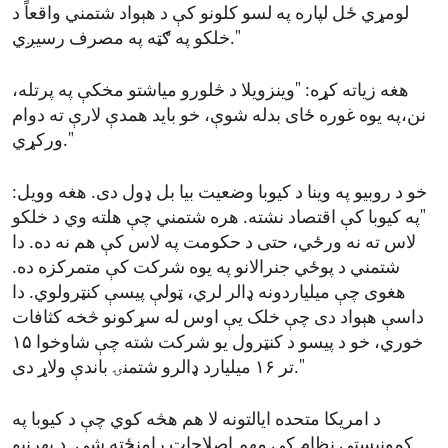
لومړي ځل لپاره په لسو کلونو کې د هېواد شتمني واقعاً د
خلکو په ګټه په مصرف رسیږي."
هغه زیاته کړه: "وینزویلا د څلورو میاشتو مخکې په پرتله،
نن،په یوه غوره ځای بدله شوې، خو باید همدې لارې ته دوام
ورکړي."
خو د روبیو په وینا د کیوبا وضعیت بیا بل ډول دی. هغه وویل:
"په کیوبا کې اقتصاد نشته. هره شتمني چې هلته وي د خلکو
لاس ته نه ورځي، حتی د حکومت په لاس کې هم نه ده. دا
شتمني د پوځي جنرالانو په یوه شرکت کې متمرکزه ده.
هغوی چې میلیاردونه ډالر لري، ټولې پیسې کنټرولوي. دا
داسې هېواد دی چې خلک یې اوس له سړکونو څخه کثافات
خوري، خو د پیسو د کنټرول یو شرکت شته چې شاوخوا ۱۵
تر ۱۶ میلیارد ډالرو شتمنۍ باندې ولاړ دی."
د امریکا متحده ایالتونه لا هم هڅه کوي چې د کیوبا په
کمونیستي نظام کې مهم اصلاحات رامنځته شي. د بهرنیو