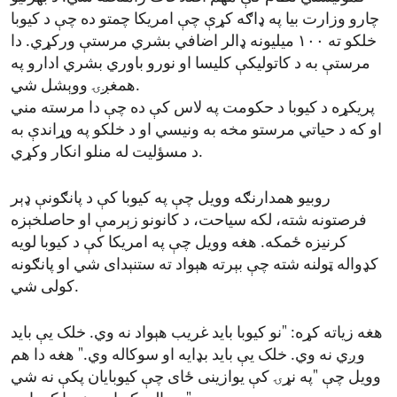
چارو وزارت بیا په ډاګه کړې چې امریکا چمتو ده چې د کیوبا
خلکو ته ۱۰۰ میلیونه ډالر اضافي بشري مرستې ورکړي. دا
مرستې به د کاتولیکې کلیسا او نورو باوري بشري ادارو په
همغږۍ ووېشل شي.
پریکړه د کیوبا د حکومت په لاس کې ده چې دا مرسته مني
او که د حیاتي مرستو مخه به ونیسي او د خلکو په وړاندې به
د مسؤلیت له منلو انکار وکړي.
روبیو همدارنګه وویل چې په کیوبا کې د پانګونې ډېر
فرصتونه شته، لکه سیاحت، د کانونو زېرمې او حاصلخېزه
کرنیزه ځمکه. هغه وویل چې په امریکا کې د کیوبا لویه
کډواله ټولنه شته چې بېرته هېواد ته ستنېدای شي او پانګونه
کولی شي.
هغه زیاته کړه: "نو کیوبا باید غریب هېواد نه وي. خلک یې باید
وږي نه وي. خلک یې باید بډایه او سوکاله وي." هغه دا هم
وویل چې "په نړۍ کې یوازینی ځای چې کیوبایان پکې نه شي