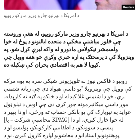
ENVIRONMENT AND HEALTH
د امریکا د بهرنیو چارو وزیر مارکو روبیو
IDEALS AND INSTITUTIONS
د امریکا د بهرنیو چارو وزیر مارکو روبیو، له هغې وروسته
چې څلور میاشتې مخکې د متحده ایالتونو د پوځ له خوا
ولسمشر نیکولاس مادورو له واکه لیرې کړل شو، په
وینزویلا کې د پرمختګ په اړه خبرې وکړې خو هغه وویل چې
کیوبا لا هم په اقتصادي بحران کې ښکېله ده.
روبیو د فاکس نیوز له تلویزیوني شبکې سره په یوه مرکه
کې وویل چې وینزویلا "یو داسې هېواد دی چې زیاته شتمني
لري، خو دا شتمني غلا کېدله او د خلکو په ګټه نه کارېدله.
موږ داسې میکانېزمونه جوړ کړي دي چې اوس د تیلو ټول
عواید په نیویارک کې یو بانکي حساب ته ورځي، او دا بهیر د
[محاسبې شرکت – یا KPMG] له خوا څارل کېږي، او دا
پیسې د ښوونکو، د اطفاییې کارکونکو، پولیسو او د
پوهنتونونو استادانو د معاشونو لپاره کارول کېږي. نو د