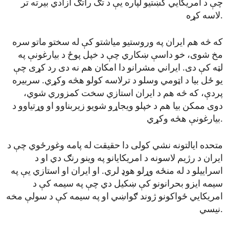
چې د امریکایي کښتیو لپاره یې د تګ راتګ آزادي بیرته تر
لاسه کړه.
که څه هم ایران په وروستیو میاشتو کې له سختو ماتو سره
مخ شوی، خو داسې ښکاري چې د خپل پوځ د بیارغونې په
لټه کې دی. ایراني مشرانو دا امکان هم نه دی رد کړی چې
یو ځل بیا د اټومي وسلو د ترلاسه کولو هڅه وکړي. سربیره
پردې، که څه هم د ایران استازي سخت کمزوري شوي،
دوی ممکن بیا هم د خپلو ویجاړو شویو زیربناوو او وړتیاوو د
بیارغونې هڅه وکړي.
متحده ایالتونه نشي کولی دا حقیقت له پامه وغورځوي چې د
ایران د رژیم لاسونه د امریکایانو په وینو رنګ دي او د
اسراییلو د له منځه وړلو هوډ لري. او ایران او استازي یې په
سیمه ایزو بحرانونو کې ښکیل دي چې په سیمه کې د
امریکایي ځواکونو ژوند ګواښي او په سیمه کې د سولې مخه
نیسي.