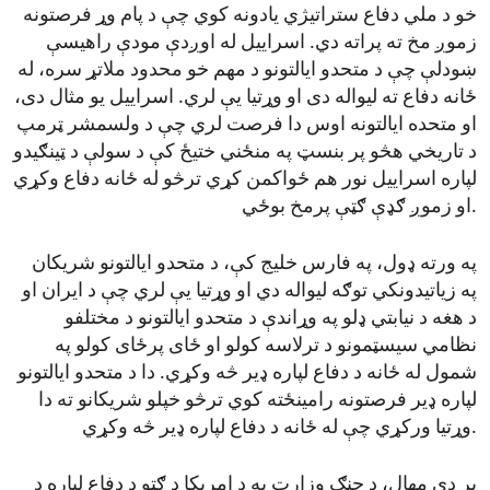
خو د ملي دفاع ستراتیژي یادونه کوي چې د پام وړ فرصتونه
زموږ مخ ته پراته دي. اسراییل له اوږدې مودې راهیسې
ښودلې چې د متحدو ایالتونو د مهم خو محدود ملاتړ سره، له
ځانه دفاع ته لیواله دی او وړتیا یې لري. اسراییل یو مثال دی،
او متحده ایالتونه اوس دا فرصت لري چې د ولسمشر ټرمپ
د تاریخي هڅو پر بنسټ په منځني ختیځ کې د سولې د ټینګیدو
لپاره اسراییل نور هم ځواکمن کړي ترڅو له ځانه دفاع وکړي
او زموږ ګډې ګټې پرمخ بوځي.
په ورته ډول، په فارس خلیج کې، د متحدو ایالتونو شریکان
په زیاتیدونکي توګه لیواله دي او وړتیا یې لري چې د ایران او
د هغه د نیابتي ډلو په وړاندې د متحدو ایالتونو د مختلفو
نظامي سیسټمونو د ترلاسه کولو او ځای پرځای کولو په
شمول له ځانه د دفاع لپاره ډیر څه وکړي. دا د متحدو ایالتونو
لپاره ډیر فرصتونه رامینځته کوي ترڅو خپلو شریکانو ته دا
وړتیا ورکړي چې له ځانه د دفاع لپاره ډیر څه وکړي.
یر دې مهال، د جنګ وزارت به د امریکا د ګټو د دفاع لپاره د