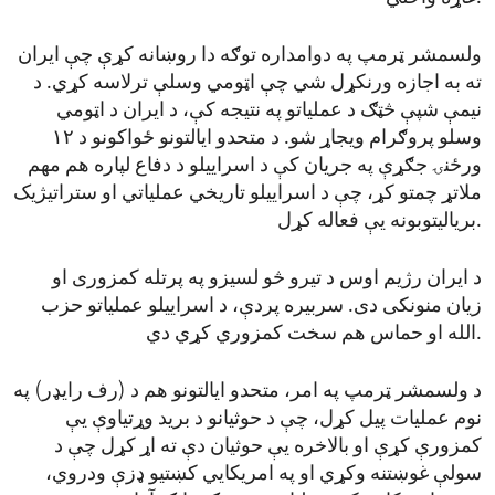
ولسمشر ټرمپ په دوامداره توګه دا روښانه کړې چې ایران
ته به اجازه ورنکړل شي چې اټومي وسلې ترلاسه کړي. د
نیمې شپې څټګ د عملیاتو په نتیجه کې، د ایران د اټومي
وسلو پروګرام ویجاړ شو. د متحدو ایالتونو ځواکونو د ۱۲
ورځنۍ جګړې په جریان کې د اسراییلو د دفاع لپاره هم مهم
ملاتړ چمتو کړ، چې د اسراییلو تاریخي عملیاتي او ستراتیژیک
بریالیتوبونه یې فعاله کړل.
د ایران رژیم اوس د تیرو څو لسیزو په پرتله کمزوری او
زیان منونکی دی. سربیره پردې، د اسراییلو عملیاتو حزب
الله او حماس هم سخت کمزوري کړي دي.
د ولسمشر ټرمپ په امر، متحدو ایالتونو هم د (رف رایډر) په
نوم عملیات پیل کړل، چې د حوثیانو د برید وړتیاوې یې
کمزورې کړې او بالاخره یې حوثیان دې ته اړ کړل چې د
سولې غوښتنه وکړي او په امریکایي کښتیو ډزې ودروي،