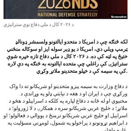
ENVIRONMENT AND HEALTH
IDEALS AND INSTITUTIONS
د ۲۰۲۶ کال د ملي دفاع نوې ستراتیژي
لکه څنګه چې د امریکا د متحدو ایالتونو ولسمشر ډونالډ
ټرمپ ویلي دي، امریکا د یو ډیر سوله ایز او سوکاله منځني
ختیځ په لټه کې ده. د ۲۰۲۶ کال د ملي دفاع تازه خپره شوې
ستراتیژۍ کې راغلي چې متحده ایالتونه به څنګه په دې لاره
کې په سیمه کې د خپلو متحدینو ملاتړ وکړي.
د دفاع وزارت به سیمه ییزو متحدینو او شریکانو ته دا واک
ورکړي چې د ایران او د هغه د نیابتي ډلو په وړاندې د
مخنیوي او له ځانه د دفاع لپاره په کلکه د اسراییلو د هڅو د
ملاتړ؛ د خلیج عربي شریکانو سره د همکارۍ د لا ژورولو؛ د
اسراییل او خلیج عربي شریکانو ترمنځ د یووالي د فعالولو؛ او
د ابراهیم تړونونو د پراخولو په شمول، لومړني مسؤلیت په
غاړه واخلي.