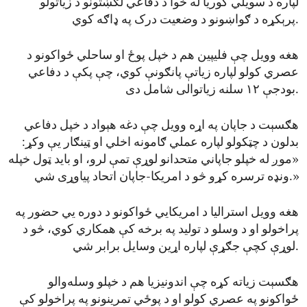
لپاره د سویلي کوریا له خوا د دفاعي لګښتونو د زیاتولو
پرېکړه د ګواښونو د وضعیت درک په ډاګه کوي.
هغه وویل چې فلیپین هم د خپل پوځ او ساحلي ځواکونو د
عصري کولو لپاره زیاتې پانګونې کوي، چې پکې د دفاعي
بودجې ۱۲ سلنه زیاتوالی شامل دی.
هګسېت د جاپان په اړه وویل چې دغه هېواد د خپل دفاعي
بدلون د چټکولو لپاره عملي ګامونه اخلي او ټینګار یې وکړ:
«موږ له خپلو جاپاني متحدانو لوړې تمې لرو، او باید ټول خپله
ونډه ترسره کړو څو د امریکا-جاپان اتحاد پیاوړی شي.»
هغه وویل استرالیا د امریکایي ځواکونو د دوره یي حضور په
پراخولو او د وسلو د تولید په برخه کې همکاري کوي، څو د
لوړې کچې جګړې لپاره اړین وسایل برابر شي.
هګسېت زیاته کړه چې اندونیزیا هم د خپلو وسله‌والو
ځواکونو په عصري کولو او د پوځي تمرینونو په پراخولو کې