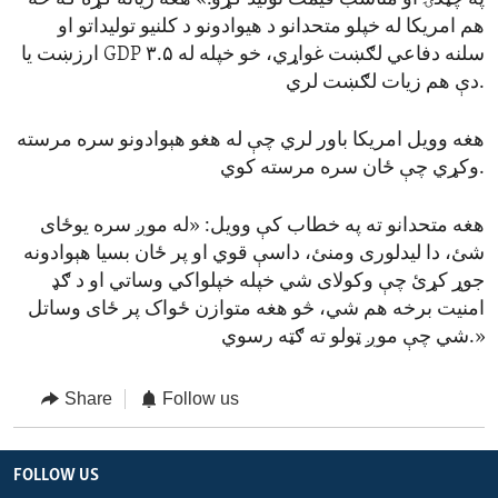
هم امریکا له خپلو متحدانو د هیوادونو د کلنیو تولیداتو او
ارزښت یا GDP ۳.۵ سلنه دفاعي لګښت غواړي، خو خپله له
دې هم زیات لګښت لري.
هغه وویل امریکا باور لري چې له هغو هېوادونو سره مرسته
وکړي چې ځان سره مرسته کوي.
هغه متحدانو ته په خطاب کې وویل: «له موږ سره یوځای
شئ، دا لیدلوری ومنئ، داسې قوي او پر ځان بسیا هېوادونه
جوړ کړئ چې وکولای شي خپله خپلواکي وساتي او د ګډ
امنیت برخه هم شي، څو هغه متوازن ځواک پر ځای وساتل
شي چې موږ ټولو ته ګټه رسوي.»
Share
Follow us
FOLLOW US