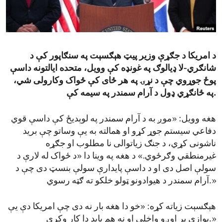
ENVIRONMENT AND HEALTH
IDEALS AND INSTITUTIONS
د امریکا د جګړې وزیر پیټ هېګسېت په سنګاپور کې د
شانګري-لا ډیالوګ په غونډه کې وویل، متحده ایالتونه داسې
پوځ جوړوي چې د نړۍ په هر ځای کې ځواک وکارولی شي،
په ځانګړي ډول د آرام سمندر په سیمه کې.
هغه وویل: «موږ به د آرام سمندر په لوېدیځ کې داسې قوي
دفاعي سیستم جوړ کړو او همالته به یې وساتو چې برید
ناشونی کړي، د جنګ زیاتوالی نا مطلوب او جګړه
غیرمنطقي وګرځوي.» د هغه په وینا دا «د ځواک له لارې د
سولې اصل دی او د داسې پایدارې سولې بنسټ دی چې د
آرام سمندر د هیوادونو ټولو خلکو ته ګټه رسوي.»
هېګسېت زیاته کړه: «خو دا هغه بار نه دی چې امریکا دې یې
یوازې پر اوږو واخلي او نه هم باید دا کار وکړي.»