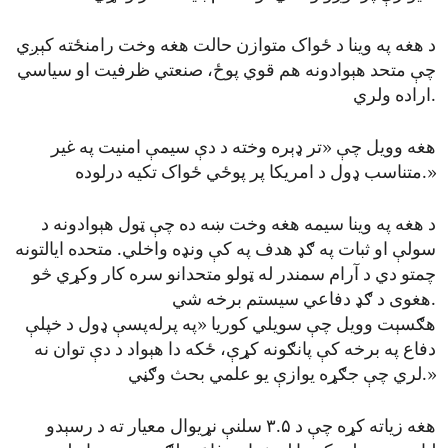
د هغه په وینا د ځواک متوازن حالت هغه وخت رامنځته کېږي
چې متحد هېوادونه هم قوي پوځ، صنعتي ظرفیت او سیاسي
اراده ولري.
هغه وویل چې «تر ډېره وخته د دې سیمې امنیت په غیر
متناسب ډول د امریکا پر پوځي ځواک تکیه درلوده.»
د هغه په وینا سیمه هغه وخت ښه ده چې ټول هېوادونه د
سولې او ثبات په ګډ هدف په کې ونډه واخلي. متحده ایالتونه
چمتو دي د آرام سمندر له ټولو متحدانو سره کار وکړي څو
هغوی د ګډ دفاعي سیستم برخه شي.
هګسېت وویل چې سویلي کوریا «په پرله‌پسې ډول د خپلې
دفاع په برخه کې پانګونه کړې، ځکه دا هېواد د دې توان نه
لري چې جګړه یوازې یو علمي بحث وګڼي.»
هغه زیاته کړه چې د ۳.۵ سلنې نړیوال معیار ته د رسېدو