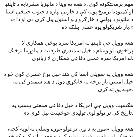
مهم پرمختګونه کوي. د هغه په وینا د مالیزیا مشرتابه د تایلنډ
او کمبوډیا ترمنځ پوله کې د څارنې لپاره د جنوب ختیځې اسیا
د ملتونو د ټولنې د څارګرو ډلو استول پیل کړي دي او دا «د
بار شریکولو یوه عملي بېلګه ده.»
هغه وویل چې تایلنډ له امریکا سره پوځي همکاري لا
پراخوي، او ویتنام د خپل سمندري ظرفیت د پیاوړتیا ترڅنګ
له امریکا سره عملي دفاعي همکاري لا زیاتوي.
هغه وویل په سویلي اسیا کې هند خپل پوځ عصري کوي څو د
خپل امنیتي بار برخه په ځانګړي ډول د هند سمندر کې په
خپله پورته کړي.
هګسېت وویل چې امریکا د خپل دفاعي صنعتي بنسټ په
تاریخ کې تر ټولو لوی تولیدي خوځښت پیل کړی دی.
هغه وویل: «موږ به د نړۍ تر ټولو غوره وسلې په لویه کچه،
په چټکۍ او مناسب قیمت تولید کړو.» هغه زیاته کړه که څه