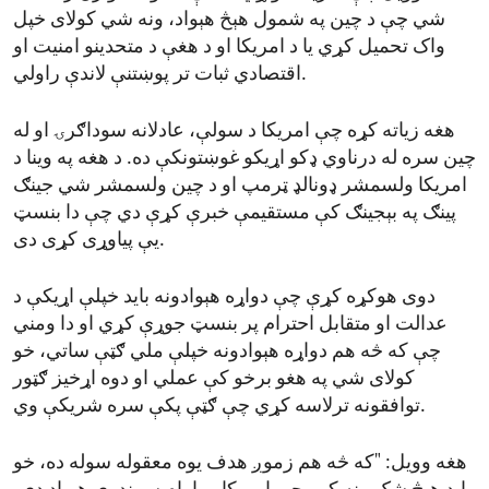
شي چې د چین په شمول هېڅ هېواد، ونه شي کولای خپل
واک تحمیل کړي یا د امریکا او د هغې د متحدینو امنیت او
اقتصادي ثبات تر پوښتنې لاندې راولي.
هغه زیاته کړه چې امریکا د سولې، عادلانه سوداګرۍ او له
چین سره له درناوي ډکو اړیکو غوښتونکې ده. د هغه په وینا د
امریکا ولسمشر ډونالډ ټرمپ او د چین ولسمشر شي جینګ
پینګ په بېجینګ کې مستقیمې خبرې کړې دي چې دا بنسټ
یې پیاوړی کړی دی.
دوی هوکړه کړې چې دواړه هېوادونه باید خپلې اړیکې د
عدالت او متقابل احترام پر بنسټ جوړې کړي او دا ومني
چې که څه هم دواړه هېوادونه خپلې ملي ګټې ساتي، خو
کولای شي په هغو برخو کې عملي او دوه اړخیز ګټور
توافقونه ترلاسه کړي چې ګټې پکې سره شریکې وي.
هغه وویل: "که څه هم زموږ هدف یوه معقوله سوله ده، خو