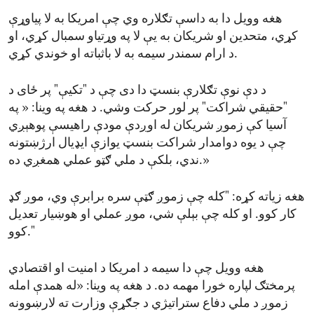
هغه وویل دا به داسې تګلاره وي چې امریکا به لا پیاوړې
کړي، متحدین او شریکان به یې لا په وړتیاو سمبال کړي، او
د ارام سمندر سیمه به لا باثباته او خوندي کړي.
د دې نوې تګلارې بنسټ دا دی چې د "تکیې" پر ځای د
"حقیقي شراکت" پر لور حرکت وشي. د هغه په وینا: « په
آسیا کې زموږ شریکان له اوږدې مودې راهیسې پوهېږي
چې د یوه دوامدار شراکت بنسټ یوازې ایډیال ارژښتونه
ندي، بلکې د ملي ګټو عملي همغږي ده.»
هغه زیاته کړه: "کله چې زموږ ګټې سره برابرې وي، موږ ګډ
کار کوو. او کله چې بېلې شي، موږ عملي او هوښیار تعدیل
کوو."
هغه وویل چې دا سیمه د امریکا د امنیت او اقتصادي
پرمختګ لپاره خورا مهمه ده. د هغه په وینا: «له همدې امله
زموږ د ملي دفاع ستراتیژي د جګړې وزارت ته لارښوونه