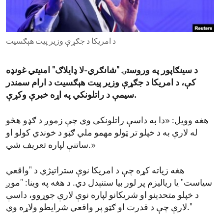
ENVIRONMENT AND HEALTH
IDEALS AND INSTITUTIONS
د امریکا د جګړې وزیر پیت هېګسیت
د سینګاپور په وروستۍ "شانګري-لا ډایلاګ" امنیتي غونډه
کې، د امریکا د جګړې وزیر پیت هېګسیت د ارام سمندر
سیمې د راتلونکي په اړه خبرې وکړې.
هغه وویل: «دا به داسې راتلونکی وي چې زموږ د ګډو هڅو
له لارې به د خپلو تر ټولو مهمو ملي ګټو د خوندي کولو او
ساتنې لپاره تعریف شي.»
هغه زیاته کړه چې د امریکا نوې ستراتیژي د "واقعي
سیاست" یا ریالیزم پر لور بیا ستنېدل دي. د هغه په وینا: "موږ
د خپلو متحدینو او شریکانو لپاره نوې لارې جوړوو، داسې
لارې چې د قدرت او ګټو پر واقعي شرایطو ولاړه وي."