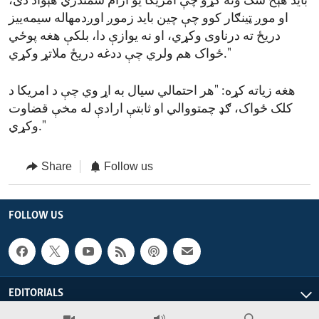
باید هېڅ شک ونه کړو چې امریکا یو ارام سمندري هېواد دی،
او موږ ټینګار کوو چې چین باید زموږ اوږدمهاله سیمه‌ییز
دریځ ته درناوی وکړي، او نه یوازې دا، بلکې هغه پوځي
ځواک هم ولري چې ددغه دریځ ملاتړ وکړي."
هغه زیاته کړه: "هر احتمالي سیال به اړ وي چې د امریکا د
کلک ځواک، ګډ چمتووالي او ثابتې ارادې له مخې قضاوت
وکړي."
Share
Follow us
FOLLOW US
EDITORIALS