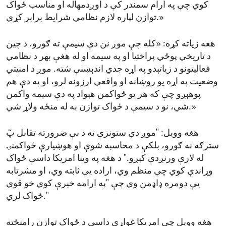
کوي چې په ارام سمندر کې د اوږدمهاله او مناسب ځواک
توازن لپاره لازم نظامي شرایط برابر کړي.»
هغه زیاته کړه: «کله چې موږ نن دې سیمې ته ګورو، د چین
د تاریخي پوځي پراختیا او په سیمه او له هغې بهر د نظامي
فعالیتونو د زیاتېدو په اړه جدي اندېښنې شته. موږ د امنیتي
وضعیت په اړه یو روښانه او واقعي ارزونه لرو، او په دې هم
پوهېږو چې که هر یو ځواکمن هېواد په دې سیمه واکمن
شي، نو د سیمې د ځواک توازن به له منځه ولاړ شي.»
هغه وویل: "موږ دې ستونزې ته د بې ضرورته تقابل پّ
سترګه نه ګورو، بلکې د محاسبه شوې او هوښیارې ځواکمنۍ
له لارې ورنږدې کېږو." د هغه په وینا امریکا داسې ځواک
وړاندې کوي چې منظم وي، اراده یې ثابته وي، او مشرتابه
یې دومره ډاډمن وي چې "په ارامه خبرې کوي خو قوي
ځواک لري."
هغه وویل چې امریکا غواړي داسې د ځواک توازن رامنځته