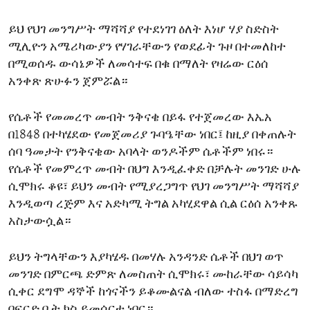
ENVIRONMENT AND HEALTH
ይህ የህገ መንግሥት ማሻሻያ የተደነገገ ዕለት እነሆ ሃያ ስድስት
IDEALS AND INSTITUTIONS
ሚሊዮን አሜሪካውያን የሃገራቸውን የወደፊት ጉዞ በተመለከተ
በሚወሰዱ ውሳኔዎች ለመሳተፍ በቁ በማለት የዛሬው ርዕሰ
አንቀጽ ጽሁፉን ጀምሯል።
የሴቶች የመመረጥ መብት ንቅናቄ በይፋ የተጀመረው እኤአ
በ1848 በተካሄደው የመጀመሪያ ጉባዔቸው ነበር፤ ከዚያ በቀጠሉት
ሰባ ዓመታት የንቅናቄው አባላት ወንዶችም ሴቶችም ነበሩ።
የሴቶች የመምረጥ መብት በህግ እንዲፈቀድ በቻሉት መንገድ ሁሉ
ሲሞክሩ ቆዩ፣ ይህን መብት የሚያረጋግጥ የህገ መንግሥት ማሻሻያ
እንዲወጣ ረጅም እና አድካሚ ትግል አካሂደዋል ሲል ርዕሰ አንቀጹ
አስታውሷል።
ይህን ትግላቸውን እያካሄዱ በመሃሉ አንዳንድ ሴቶች በህገ ወጥ
መንገድ በምርጫ ድምጽ ለመስጠት ሲሞክሩ፣ ሙከራቸው ሳይሳካ
ሲቀር ደግሞ ዳኞች ከጎናችን ይቆሙልናል ብለው ተስፋ በማድረግ
በፍርድ ቤት ክስ ይመሰርቱ ነበር።