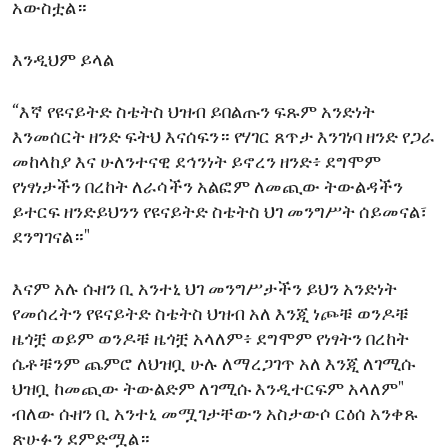
አውስቷል።
እንዲህም ይላል
“እኛ የዩናይትድ ስቴትስ ህዝብ ይበልጡን ፍጹም አንድነት
እንመሰርት ዘንድ ፍትህ እናሰፍን። የሃገር ጸጥታ እንገነባ ዘንድ የጋራ
መከላከያ እና ሁለንተናዊ ደኅንነት ይኖረን ዘንድ፥ ደግሞም
የነፃነታችን በረከት ለራሳችን አልፎም ለመጪው ትውልዳችን
ይተርፍ ዘንድይህንን የዩናይትድ ስቴትስ ህገ መንግሥት ሰይመናል፣
ደንግገናል።"
እናም አሉ ሱዘን ቢ አንተኒ ህገ መንግሥታችን ይህን አንድነት
የመሰረትን የዩናይትድ ስቴትስ ህዝብ አለ እንጂ ነጮቹ ወንዶቹ
ዜጎቿ ወይም ወንዶቹ ዜጎቿ አላለም፥ ደግሞም የነፃትን በረከት
ሴቶቹንም ጨምሮ ለህዝቧ ሁሉ ለማረጋገጥ አለ እንጂ ለገሚሱ
ህዝቧ ከመጪው ትውልድም ለገሚሱ እንዲተርፍም አላለም"
ብለው ሱዘን ቢ አንተኒ መሟገታቸውን አስታውሶ ርዕሰ አንቀጹ
ጽሁፉን ደምድሟል።