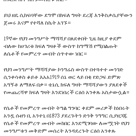
ይህ ዘዴ ሲከፍባቸው ደግሞ በክፍለ ግዛት ደረጃ እንቅስቃሴያቸውን
ጀመሩ እናም የተሻለ ስኬት አገኙ።
19ኛው የህገ መንግሥት ማሻሻያ በጸደቀበት ጊዜ ከዚያ ቀደም
ብለው ከሀገሪቱ ክፍለ ግዛቶች ውስጥ ከግማሽ የሚበልጡት
ለሴቶች የመምረጥ መብት ሰጥተው ነበር።
የህገ መንግሥት ማሻሻያው ኮንግሬስ ውስጥ በተጓተተ መንገድ
ሲንቀሳቀስ ቆይቶ እአአ1919 ሰኔ ወር ላይ በቂ የድጋፍ ድምጽ
አግኝቶ ለማለፍ በቃ። ቴኔሲ ክፍለ ግዛት ማሻሻያውን ያጸደቀች
የመጨረሻዋ ክፍለ ግዛት እንደነበረች ርዕሰ አንቀጹ አስታውሷል።
የሴቶች የመምረጥ መብት ትግል ግንባር ቀደም መሪዎች ከነበሩት
አንዷ ሱዘን ቢ አንተኒ በ1873 ያደረጉትን ድንቅ ንግግር ሲያዘጋጁ
የሴቶች የመምረጥ መብት መከበር እንደሚገባው ለመሟገት የህገ
መንግሥቱን መቅድም መሰረት እንዳደረጉት ርዕሰ አንቀጹ