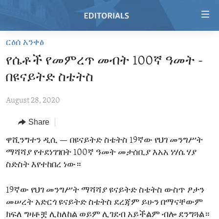
Accessibility
links
Skip
ርዕሰ አንቀፅ
to
HOME
የሴቶች የመምረጥ መብት 100ኛ ዓመት -
main
VIDEO
content
በዩናይትድ ስቴትስ
RADIO
Skip
to
August 28, 2020
REGIONS
main
Share
TOPICS
AFRICA
Navigation
Skip
ARCHIVE
ዋሺንግተን ዲሲ —
በዩናይትድ ስቴትስ 19ኛው የህገ መንግሥት
AMERICAS
HUMAN RIGHTS
to
ማሻሻያ የተደነገገበት 100ኛ ዓመት መታሰቢያ እአአ ነሃሴ ሃያ
ABOUT US
ASIA
SECURITY AND DEFENSE
Search
ስድስት እየተከበረ ነው።
EUROPE
AID AND DEVELOPMENT
FOLLOW US
19ኛው የህገ መንግሥት ማሻሻያ ዩናይትድ ስቴትስ ውስጥ ፆታን
MIDDLE EAST
DEMOCRACY AND GOVERNANCE
መሠረት አድርጎ ዩናይትድ ስቴትስ ደረጃም ይሁን በማናቸውም
ECONOMY AND TRADE
ክፍለ ግዛቶቿ ሊከለከል ወይም ሊገደብ አይችልም ብሎ ደንግጓል።