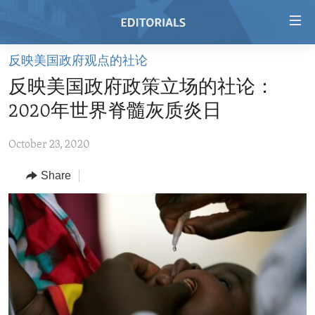
Accessibility
links
Skip
反映美国政府观点的社论
to
HOME
反映美国政府政策立场的社论：
main
VIDEO
content
2020年世界脊髓灰质炎日
RADIO
Skip
to
October 23, 2020
REGIONS
main
Share
TOPICS
AFRICA
Navigation
Skip
ARCHIVE
AMERICAS
HUMAN RIGHTS
to
ABOUT US
ASIA
SECURITY AND DEFENSE
Search
EUROPE
AID AND DEVELOPMENT
FOLLOW US
MIDDLE EAST
DEMOCRACY AND GOVERNANCE
ECONOMY AND TRADE