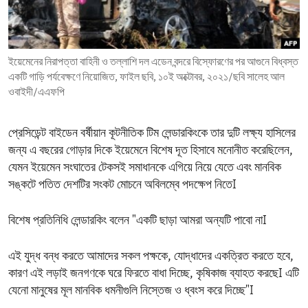
ENVIRONMENT AND HEALTH
IDEALS AND INSTITUTIONS
ইয়েমেনের নিরাপত্তা বাহিনী ও তল্লাশি দল এডেন বন্দরে বিস্ফোরণের পর আগুনে বিধ্বস্ত
একটি গাড়ি পর্যবেক্ষণে নিয়োজিত, ফাইল ছবি, ১০ই অক্টোবর, ২০২১/ছবি সালেহ আল
ওবাইদী/এএফপি
প্রেসিডেন্ট বাইডেন বর্ষীয়ান কূটনীতিক টিম লেন্ডারকিংকে তার দুটি লক্ষ্য হাসিলের
জন্য এ বছরের গোড়ার দিকে ইয়েমেনে বিশেষ দূত হিসাবে মনোনীত করেছিলেন,
যেমন ইয়েমেন সংঘাতের টেকসই সমাধানকে এগিয়ে নিয়ে যেতে এবং মানবিক
সঙ্কটে পতিত দেশটির সংকট মোচনে অবিলম্বে পদক্ষেপ নিতেI
বিশেষ প্রতিনিধি লেন্ডারকিং বলেন "একটি ছাড়া আমরা অন্যটি পাবো নাI
এই যুদ্ধ বন্ধ করতে আমাদের সকল পক্ষকে, যোদ্ধাদের একত্রিত করতে হবে,
কারণ এই লড়াই জনগণকে ঘরে ফিরতে বাধা দিচ্ছে, কৃষিকাজ ব্যাহত করছেI এটি
যেনো মানুষের মূল মানবিক ধমনীগুলি নিস্তেজ ও ধ্বংস করে দিচ্ছে"I