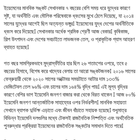
ইয়েমেনের মানবিক সঙ্কট সেখানকার ৭ বছরের বেশি সময় ধরে যুদ্ধের কারণে
সৃষ্ট, যা অর্থনীতি এবং মৌলিক পরিষেবাকে ধ্বংসের মুখে ঠেলে দিয়েছে, যা ২০১৪
সালের যুদ্ধের আগেই ছিল অত্যন্ত ভঙ্গুরI ইয়েমেনের যুদ্ধ দেশের অর্থনীতিকে
ধ্বংস করে দিয়েছেI সেখানকার অর্ধেক শ্রমিক শ্রেণী আজ বেকারI কৃষিকাজ,
শিল্প উৎপাদন এবং দেশের সবচাইতে লাভজনক তেল, ও প্রাকৃতিক গ্যাস আহরণ
ব্যাহত হয়েছেI
গত বছর সামগ্রিকভাবে মুদ্রাস্ফীতির হার ছিল ২৬ শতাংশের ওপরে, তবে ৫
বছরের হিসাবে, বিশেষ করে খাদ্যের বেলায় তা আরো সঙ্কটজনকI ২০১৬ সালের
ফেব্রুয়ারী থেকে ২০২০ সালের অক্টোবর সময়টাতে আটার দাম ১৩৩%
ভেজিটেবল তেল ৯৬% এবং চালের দাম ১৬৪% বৃদ্ধি পায়I এই মূল্য বৃদ্ধির
কারণে বেশির ভাগ ইয়েমেনি জনগণ বাজার করা থেকে বিরত থাকেন I আজ ৮০%
ইয়েমেনি জনগণ আন্তর্জাতিক সাহায্যের ওপর নির্ভরশীলI মানবিক সহায়তা
সেখানে ব্যাপক দুর্ভিক্ষ এড়াতে এবং জীবন বাঁচাতে সহায়ক হয়েছেI শুধুমাত্র
বিভিন্ন ইয়েমেনি দলগুলির মধ্যে টেকসই রাজনৈতিক নিষ্পত্তি এবং অর্থনৈতিক
পুনরুদ্ধার প্রক্রিয়া ইয়েমেনের রাজনৈতিক সঙ্কটের সমাধান দিতে পারেI