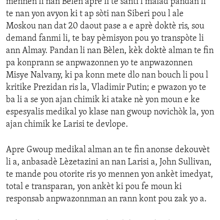
mennen li nan Bèlen apre li te santi l malad pandan li
te nan yon avyon ki t ap sòti nan Siberi pou l ale
Moskou nan dat 20 daout pase a e aprè doktè ris, sou
demand fanmi li, te bay pèmisyon pou yo transpòte li
ann Almay. Pandan li nan Bèlen, kèk doktè alman te fin
pa konprann se anpwazonnen yo te anpwazonnen
Misye Nalvany, ki pa konn mete dlo nan bouch li pou l
kritike Prezidan ris la, Vladimir Putin; e pwazon yo te
ba li a se yon ajan chimik ki atake nè yon moun e ke
espesyalis medikal yo klase nan gwoup novichòk la, yon
ajan chimik ke Larisi te devlope.
Apre Gwoup medikal alman an te fin anonse dekouvèt
li a, anbasadè Lèzetazini an nan Larisi a, John Sullivan,
te mande pou otorite ris yo mennen yon ankèt imedyat,
total e transparan, yon ankèt ki pou fe moun ki
responsab anpwazonnman an rann kont pou zak yo a.