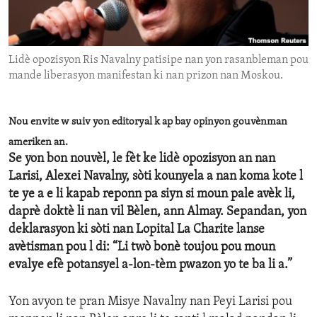
ENVIRONMENT AND HEALTH
IDEALS AND INSTITUTIONS
Lidè opozisyon Ris Navalny patisipe nan yon rasanbleman pou
mande liberasyon manifestan ki nan prizon nan Moskou.
Nou envite w suiv yon editoryal k ap bay opinyon gouvènman
ameriken an.
Se yon bon nouvèl, le fèt ke lidè opozisyon an nan
Larisi, Alexei Navalny, sòti kounyela a nan koma kote l
te ye a e li kapab reponn pa siyn si moun pale avèk li,
daprè doktè li nan vil Bèlen, ann Almay. Sepandan, yon
deklarasyon ki sòti nan Lopital La Charite lanse
avètisman pou l di: “Li twò bonè toujou pou moun
evalye efè potansyel a-lon-tèm pwazon yo te ba li a.”
Yon avyon te pran Misye Navalny nan Peyi Larisi pou