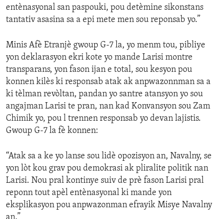
entènasyonal san paspouki, pou detèmine sikonstans
tantativ asasina sa a epi mete men sou reponsab yo.”
Minis Afè Etranjè gwoup G-7 la, yo menm tou, pibliye
yon deklarasyon ekri kote yo mande Larisi montre
transparans, yon fason ijan e total, sou kesyon pou
konnen kilès ki responsab atak ak anpwazonnman sa a
ki tèlman revòltan, pandan yo santre atansyon yo sou
angajman Larisi te pran, nan kad Konvansyon sou Zam
Chimik yo, pou l trennen responsab yo devan lajistis.
Gwoup G-7 la fè konnen:
“Atak sa a ke yo lanse sou lidè opozisyon an, Navalny, se
yon lòt kou grav pou demokrasi ak pliralite politik nan
Larisi. Nou pral kontinye suiv de prè fason Larisi pral
reponn tout apèl entènasyonal ki mande yon
eksplikasyon pou anpwazonman efrayik Misye Navalny
an.”