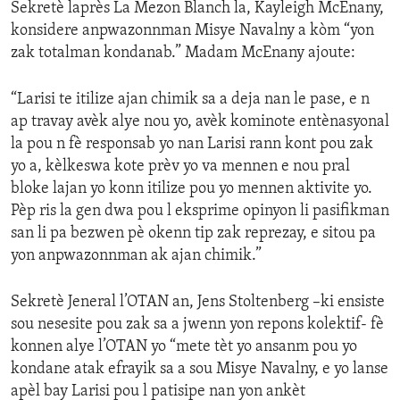
Sekretè laprès La Mezon Blanch la, Kayleigh McEnany,
konsidere anpwazonnman Misye Navalny a kòm “yon
zak totalman kondanab.” Madam McEnany ajoute:
“Larisi te itilize ajan chimik sa a deja nan le pase, e n
ap travay avèk alye nou yo, avèk kominote entènasyonal
la pou n fè responsab yo nan Larisi rann kont pou zak
yo a, kèlkeswa kote prèv yo va mennen e nou pral
bloke lajan yo konn itilize pou yo mennen aktivite yo.
Pèp ris la gen dwa pou l eksprime opinyon li pasifikman
san li pa bezwen pè okenn tip zak reprezay, e sitou pa
yon anpwazonnman ak ajan chimik.”
Sekretè Jeneral l’OTAN an, Jens Stoltenberg –ki ensiste
sou nesesite pou zak sa a jwenn yon repons kolektif- fè
konnen alye l’OTAN yo “mete tèt yo ansanm pou yo
kondane atak efrayik sa a sou Misye Navalny, e yo lanse
apèl bay Larisi pou l patisipe nan yon ankèt