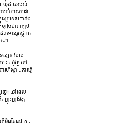
នា​យូដាយ​របស់​
អាល់​របស់​កាណាដា​
នុង​ប្រទេស​បារាំង​
កម្ម​ដូចជា​ពាក្យ​ថា
ែល​មាន​រូប​ផ្កាយ​
ដើម»។
ង​ទស្សនៈ​ដែល​
៖ «ប៉ុន្តែ នៅ​
រ​ហិង្សា...ការ​ធ្វើ​
ដូច្នេះ នៅ​ពេល​
តែ​ញុះញង់​ឱ្យ​
ឺ​មិន​មែន​ជា​ការ​