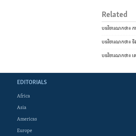
Related
បទវិចារណកថា៖ ការប្រ
បទវិចារណកថា៖ ទិវ
បទវិចារណកថា៖ សេរី
EDITORIALS
Africa
Asia
Americas
Europe
FOLLOW US