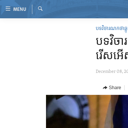
Accessibility
MENU
links
Search
Skip
HOME
បទវិចារណកថាឆ្លុះ
to
VIDEO
main
បទវិចារ
content
RADIO
Skip
រើសអើស​
REGIONS
to
main
TOPICS
AFRICA
December 08, 2
Navigation
ARCHIVE
AMERICAS
HUMAN RIGHTS
Skip
to
ABOUT US
Share
ASIA
SECURITY AND DEFENSE
Search
EUROPE
AID AND DEVELOPMENT
MIDDLE EAST
DEMOCRACY AND GOVERNANCE
ECONOMY AND TRADE