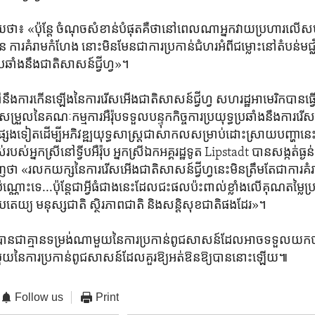
យ​ថា៖ «ប៉ុន្តែ ចំណុច​សំខាន់​បំផុត​គឺ​ថា​នៅ​ពេល​ណា​អ្នក​វាយ​ប្រហារ​លើ​សហគ
ួន ការ​គំរាម​កំហែង នោះ​មិន​មែន​ជា​ការ​ប្រកាន់​ជំហរ​អំពី​ជម្លោះ​នៅ​តំបន់​មជ្
្រឆាំង​នឹង​ជាតិ​សាសន៍​ជ្វីហ្វ»។
នឹង​ការ​កើនឡើង​នៃ​ការ​រើសអើង​ជាតិ​សាសន៍​ជ្វីហ្វ សហរដ្ឋ​អាមេរិក​បាន​ធ្វើកា
្រួល​នៃ​គណៈកម្មការ​អឺរ៉ុប​ទទួល​បន្ទុក​កិច្ចការ​ប្រយុទ្ធ​ប្រឆាំង​នឹង​ការ​
ាំ​ផ្សេង​ទៀត​ដើម្បី​អភិវឌ្ឍ​យុទ្ធសាស្ត្រ​ជា​សាកល​សម្រាប់​ដោះស្រាយ​បញ្ហា​នេ
របស់​អ្នកស្រី​នៅ​ទ្វីប​អឺរ៉ុប អ្នកស្រី​ឯកអគ្គរដ្ឋទូត Lipstadt បាន​សង្កត់ធ្ងន
ា «រលក​យក្ស​នៃ​ការ​រើសអើង​ជាតិ​សាសន៍​ជ្វីហ្វ​នេះ​មិន​ត្រឹមតែ​ជា​ការ​គ
ប៉ុណ្ណោះ​ទេ...ប៉ុន្តែ​ជា​អ្វី​ធំ​ជាង​នេះ​ដែល​ជះ​ផល​ប៉ះពាល់​ខ្លាំង​លើ​គុណតម្លៃ
ិបតេយ្យ មនុស្ស​ជាតិ ស្ថិរភាព​ជាតិ និង​សន្តិសុខ​ជាតិ​ផង​ដែរ»។
​បាន​ជា​គ្មាន​ទម្រង់​ណា​មួយនៃ​ការ​ប្រកាន់​ពូជសាសន៍​ដែល​អាច​ទទួល​យ
ា​មួយ​នៃ​ការ​ប្រកាន់​ពូជសាសន៍​ដែល​គួរ​ឱ្យ​អត់ឱន​ឱ្យ​បាន​នោះ​ឡើយ៕
Follow us
Print