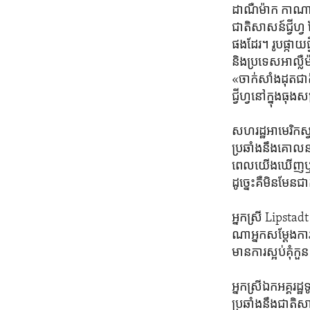
ដាណឺម៉ាក កាណាដា 
ជាតិ​សាសន៍​ជ្វីហ្វ 
ផង​ដែរ។ រូប​ផ្កាយ​ជ
និង​ប្រទេស​អាល្លឺម៉
«ចាក់​សាំង​ដុត​ជា
ជ្វីហ្វ​នៅ​ក្នុង
សហរដ្ឋ​អាមេរិក​ស្
ប្រឆាំង​នឹង​គោល​
ពេល​យើង​ឃើញ​ឬ​ក៏​ឮ​
ដូច្នេះ​គឺ​មិន​មែន​
អ្នកស្រី Lipstadt 
ណា​អ្នក​សម្តែង​ការ
មាន​ការ​ស្អប់​គុំកួ
អ្នកស្រី​ឯកអគ្គរដ្
ប្រឆាំង​នឹង​ជាតិ​សា