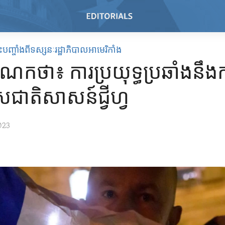
បញ្ចាំងពីទស្សនៈរដ្ឋាភិបាលអាមេរិកាំង
ណកថា៖ ការប្រយុទ្ធ​ប្រឆាំង​នឹង​
ជាតិ​សាសន៍​ជ្វីហ្វ
023