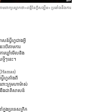
ពាក្យស្លោក​ថា«ពន្លឺ​នៃ​ក្តីសង្ឃឹម‍» ប្រឆាំងនឹងការ
ជ្វីហ្វ​ជាង​អ្វី​
ះ​បើ​តាម​ការ​
ារ​ឃ្លាំមើល​និង​
​ថ្មីៗ​នេះ។
ស់ (Hamas)
វីហ្វ​តាំងពី​
ោះ​ក្រុម​ហាម៉ាស់​
ង​នឹង​ជាតិ​សាសន៍​
ក្នុង​ប្រទេស​ក្រិក