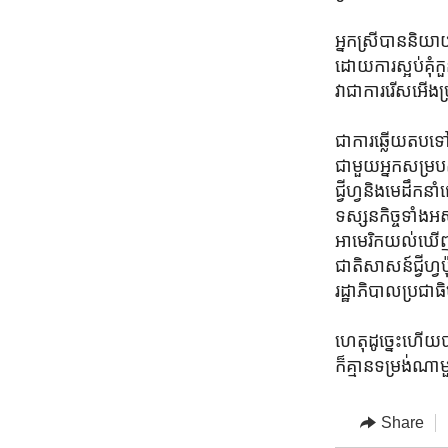
អ្នកស្រី​បាន​និយា
ដោយ​ការ​ស្អប់​គុំក
វា​ជា​ការ​រើសអើង​ប
ជា​ការ​ឆ្លើយតប​ទៅ​
ជាមួយ​អ្នក​សម្របសម
ជ្វីហ្វ​និង​មេដឹកន
ទស្សនកិច្ច​ទាំងអស់​
អាមេរិក​យល់​ឃើញ​ថ
ជាតិ​សាសន៍​ជ្វីហ្វ​
រដ្ឋាភិបាល​ប្រជាធ
ហេតុ​ដូច្នេះ​ហើយ
ក៏​គ្មាន​ទម្រង់​ណ
Share