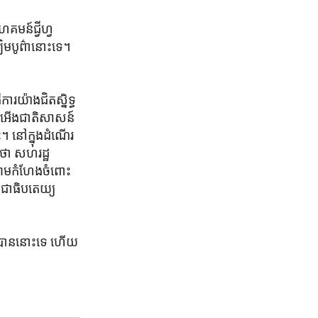
មន៍​ជ្វីហ្វ​
ឈិម​បូព៌ា​នោះ​ទេ។
រ​យ៉ាង​ជិតស្និទ្ធ​
រើសអើង​ជាតិ​សាសន៍​
ះ។ នៅ​ក្នុង​ដំណើរ​
់​ថា សហរដ្ឋ​
ំរាមកំហែង​ចំពោះ​
​ប្រជាធិបតេយ្យ
ក​បាន​នោះ​ទេ ហើយ​