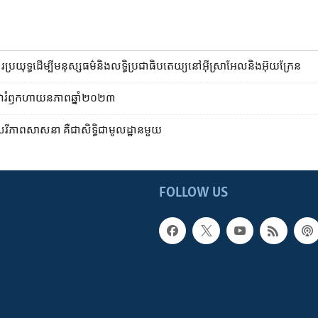
យុទ្ធ​ដើម្បី​មនុស្សធម៌​និង​លទ្ធិ​ប្រជាធិបតេយ្យ​នៅ​អ៊ីស្រាអែល​និង​អ៊ុយក្រែន
ា​រំឭក​ហាយនភាព​ឆ្នាំ២០២៣
ភាព​សាសនា គឺជា​សិទ្ធិ​ជា​មូលដ្ឋាន​មួយ
FOLLOW US