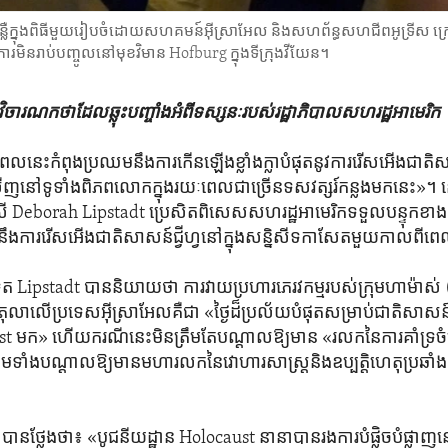
ពន្លឺ​ក្នុង​ពិធីមួយរៀបចំដោយសហគមន៍​អ៊ីស្រាអែល និង​សហព័ន្ធ​សហជីពអូទ្រីស ក្រោម
និងការមិនរាប់បញ្ចូលនៅមុខ​វិមាន Hofburg ក្នុង​ទីក្រុងវីយែន។
​វិចារណកថា​ដែល​ឆ្លុះ​បញ្ចាំង​អំពី​ទស្សនៈ​របស់​រដ្ឋាភិបាល​សហរដ្ឋ​អាមេរិក
ះ​កំពុង​ប្រឈម​នឹង​ការ​កើនឡើង​ខ្លាំងក្លា​បំផុត​នូវ​ការ​រើសអើង​ជាតិ​សាសន៍​
នៅ​ទូទាំង​ពិភពលោក​ក្នុង​រយៈពេល​ជា​ច្រើន​ទសវត្សរ៍​កន្លង​មក​នេះ»។ នេ
ស្រី Deborah Lipstadt ប្រេសិត​ពិសេស​សហរដ្ឋ​អាមេរិក​ទទួល​បន្ទុក​ខាង​ក
ំង​នឹង​ការ​រើសអើង​ជាតិ​សាសន៍​ជ្វីហ្វ​នៅ​ក្នុង​សន្និសីទ​កាសែត​មួយ​កាលពី​ពេល
្ឋទូត Lipstadt បាន​និយាយ​ថា ការ​វាយ​ប្រហារ​ភេរវកម្ម​របស់​ក្រុម​ហាម៉ា
តុលា​លើ​ប្រទេស​អ៊ីស្រាអែល​គឺ​ជា «ថ្ងៃ​ដ៏​ប្រល័យ​បំផុត​សម្រាប់​ជាតិ​សាសន៍​ជ្
ក» ហើយ​ករណី​នេះ​មិន​ត្រឹមតែ​បណ្ដាល​ឱ្យ​មាន «រលក​នៃ​ការ​គាំទ្រ​ចំព
ែ​ថែម​ទាំង​បណ្ដាល​ឱ្យ​មាន​មហា​រលក​នៃ​វោហារសាស្ត្រ​និង​ឧប្បត្តិហេតុ​ប្រឆាំ
បាន​ថ្លែង​ថា៖ «បូជនីយដ្ឋាន Holocaust នានា​បាន​រង​ការ​បំផ្លិច​បំផ្លាញ​នៅ​