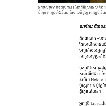
អ្នកចូលរួមម្នាក់ថតរូបកាន់ទង់ជាតិ​អ៊ីស្រាអែល និង​
បំភ្លេច ការប្រឆាំងនឹង​ជាតិ​សាសន៍​ជ្វីហ្វ ការស្អប់ 
តទៅ​នេះ​ គឺ​ជា​បទ
ពិភពលោក «នៅ​ពេល​នេ
ដែល​យើង​បាន​ឃើញ​
បញ្ជាក់​របស់​អ្នក
ការ​ប្រយុទ្ធ​ប្រឆា
អ្នកស្រី​ឯកអគ្គរដ
កាលពី​ថ្ងៃ​ទី ៧ ខែ​
សម័យ Holocaust ម
ប៉ុណ្ណោះ​ទេ ប៉ុន្ត
ជ្វីហ្វ​ផង​ដែរ»។
អ្នកស្រី Lipstadt 