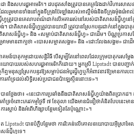
និង​សហរដ្ឋ​អាមេរិក។ ដប​ដុត​សាំង​ត្រូវ​បាន​គេ​គ្រវែង​ដាក់​វិហារ​សាស
ដែល​រួម​មាន​ទាំង​នៅ​ក្នុង​ទីក្រុង​ប៊ែរឡាំង​របស់​អាល្លឺម៉ង់​និង​ទីក្រុង​ម៉ុងរ៉េ
្វីហ្វ​ត្រូវ​បាន​គេ​លាប​ពណ៌​ដាក់​លើ​អគារ​រស់នៅ​របស់​ជាតិ​សាសន៍​ជ្វីហ្វ​នៅ​ក្
ង់។ ជាតិ​សាសន៍​ជ្វីហ្វ​ត្រូវ​បាន​យាយី ត្រូវ​បាន​ស្រែក​បន្ទរ​ដាក់​នៅ​ក្នុង​បាតុ
តិ​សាសន៍​ជ្វីហ្វ» និង «សម្លាប់​ជាតិ​សាសន៍​ជ្វីហ្វ» ជាដើម។ ប័ណ្ណ​ប្រកាស​ដ
​ធុង​សម្រាម​មាន​ពាក្យ​ថា «បោស​សម្អាត​សង្គម» និង «ដោះលែង​សង្គម» ជា
វាគមន៍​បាតុកម្ម​ដោយ​សន្តិវិធី បើ​សូម្បីតែ​នៅ​ពេល​ដែល​ក្រុម​បាតុករ​សម្ដែ
នយោបាយ​របស់​សហរដ្ឋ​អាមេរិក​ក៏ដោយ។ អ្នកស្រី Lipstadt បាន​បញ្ជាក់​ថា
មនុស្ស​ស្រែក​បន្ទរ​ឱ្យ​សម្លាប់​ជន​អំបូរ​ជ្វីហ្វ​ឬ​ក៏​អំពាវនាវ​ឱ្យ​មាន​ការ​បះបោ
ជា​ការ​គាំទ្រ​ដល់​សិទ្ធិ​របស់​ប្រជាជន​ប៉ាឡេស្ទីន​នោះ​ទេ»។
បាន​ថ្លែង​ថា៖ «នេះ​ជា​ការ​ប្រឆាំង​នឹង​ជាតិ​សាសន៍​ជ្វីហ្វ​យ៉ាង​ពិត​ប្រាកដ។ 
​គាំទ្រ​ចំពោះ​ភេរវកម្ម​ថ្ងៃ​ទី ៧ ខែ​តុលា យើង​មាន​ជំនឿ​ថា​គំនិត​បែប​នេះ​មាន
ន ការ​ស្លាប់ និង​អំពើ​ហិង្សា​បន្ថែម​ទៀត​តែ​ប៉ុណ្ណោះ»។
ឋទូត Lipstadt បាន​បំភ្លឺ​បន្ថែម​ថា ការ​រិះគន់​លើ​គោល​នយោបាយ​អ៊ីស្រាអែល​គ
សន៍​ជ្វីហ្វ​ទេ។