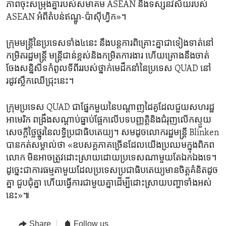
ភាព​ចុះសម្រុង​គ្នា​របស់​សមាគម ASEAN ​និង​ទស្សនវិស័យរបស់​
ASEAN អំពីតំបន់​ឥណ្ឌូ-ប៉ាស៊ីហ្វិក»។
ក្រុម​មន្ត្រី​នៃ​ប្រទេស​ទាំង​៤​នេះ​ ​នឹងបន្តការ​ពិគ្រោះ​គ្នាជា​ទៀង​ទាត់​នៅ​
កម្រិតរដ្ឋមន្ត្រី​ មន្ត្រី​ជាន់​ខ្ពស់​និងកម្រិត​ការងារ ហើយ​គ្រោងនឹង​ចាត់​
ចែងសន្និសីទ​កំពូល​ទីពីរ​របស់​ថ្នាក់​មេដឹកនាំនៃ​ប្រទេស​ QUAD នៅ
រដូវស្លឹក​ឈើជ្រុះ​នេះ។
ក្រុម​ប្រទេស QUAD ជាផ្នែក​មួយនៃ​បណ្តាញ​ដៃគូដែល​ជួយ​សហរដ្ឋ​
អាមេរិក ​ពង្រឹងសណ្តាប់​ធ្នាប់ផ្អែក​លើ​បទ​បញ្ញត្តិ​និង​ជំរុញ​លើកស្ទួយ​
សេចក្តី​ថ្លៃ​ថ្នូរ​នៃ​លទ្ធិ​ប្រជាធិបតេយ្យ។ សម​ដូចលោករដ្ឋមន្ត្រី​ Blinken
បាន​កត់​សម្គាល់​ថា «ឧបសគ្គ​ភាគច្រើន​ដែល​យើងប្រឈម​ក្នុងពិភព​
លោក មិន​អាច​ត្រូវដោះស្រាយ​ដោយ​ប្រទេស​ណាមួយ​តែ​ឯកឯង​ទេ។
ដូច្នេះជាការ​ធម្មតាមួយដែលប្រទេស​ប្រជាធិបតេយ្យមានចិត្ត​គំនិត​ដូច​
គ្នា​ ជួប​ជុំ​គ្នា​ ហើយធ្វើ​ការជា​មួយ​គ្នាដើម្បី​ដោះស្រាយ​បញ្ហាទាំងអស់
នេះ»៕
Share
Follow us