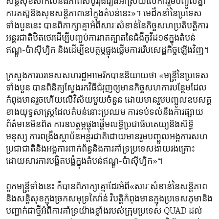
សន្តិសុខសាកលនិង​ភាពសំបូរ​រុង​រឿងអាស្រ័យ​លើការ​រួមបញ្ចូលគ្នា​
ការតស៊ូនិង​សុខសន្តិភាព​នៅ​ក្នុង​តំបន់នេះ»។ មេដឹកនាំ​នៃ​ប្រទេស
ទាំង​បួននេះ ​បានពិភាក្សា​គ្នា​អំពីសារៈសំខាន់​នៃកិច្ច​សហប្រតិបត្តិការ
អន្តរជាតិឋិត​ថេរ​ដើម្បីបញ្ចប់ការរាតត្បាត​នៃ​ជំងឺ​កូវីដ១៩​ក្នុង​តំបន់​
ឥណ្ឌូ-ប៉ាស៊ីហ្វិក ​និង​ដើម្បី​ឧបត្ថម្ភ​ផ្ចុងផ្តើមការ​រើប​សេដ្ឋកិច្ចឡើង​វិញ។
ក្រសួង​ការបរទេសសហរដ្ឋអាមេរិកបាននិយាយ​ថា «​មន្ត្រី​នៃ​ប្រទេស​
ទាំងបួន ​បាន​ពិនិត្យ​ស្វែងរក​វិធី​ជំរុញ​ឲ្យ​មាន​កិច្ច​សហការ​បន្ថែមដែល
កំពុង​មាន​រួច​ហើយលើ​វិស័យមួយ​ចំនួន​ ​ដោយ​មានរួមបញ្ចូលឧបសគ្គ​
ខាង​យុទ្ធសាស្ត្រដែល​តំបន់​នោះប្រឈម ការទប់ទល់​នឹង​ការផ្សាយ​
ព័ត៌មានមិន​ពិត ការឧបត្ថម្ភផ្ចុង​ផ្តើមលទ្ធិ​ប្រជាធិបតេយ្យ​និង​សិទ្ធិ
មនុស្ស​ ការពង្រឹង​ស្ថាប័ន​អន្តរជាតិ​ដោយ​មានរួមបញ្ចូល​អង្គការ​សហ
ប្រជាជាតិ​និងអង្គការពាក់ព័ន្ធនិង​ការគាំទ្រប្រទេស​ងាយ​រងគ្រោះ​
ដោយសារ​ការ​បង្ខិតបង្ខំ​ក្នុង​តំបន់​ឥណ្ឌូ-ប៉ាស៊ីហ្វិក»។​
ពួកមន្ត្រីទាំង​នេះ​ ក៏​បាន​ពិភាក្សា​គ្នា​ដែរ​អំពី​«សារៈ​សំខាន់​នៃសន្តិភាព​
និងសន្តិសុខក្នុង​ច្រក​សមុទ្រ​តៃវ៉ាន់ វិបត្តិ​កំពុង​មានក្នុងប្រទេសភូមា​និង​
បញ្ជាក់ជា​ថ្មី​អំពី​ការ​គាំទ្រ​យ៉ាងខ្លាំង​របស់ក្រុម​ប្រទេស QUAD ​ដល់