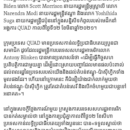
Biden លោក Scott Morrison នាយក​រដ្ឋមន្ត្រី​អូស្ត្រាលី លោក
Narendra Modi នាយក​រដ្ឋមន្ត្រី​ឥណ្ឌា​ និង​លោក Yoshihida
Suga នាយករដ្ឋមន្ត្រី​ជប៉ុននៅ​ក្នុងសន្និសីទ​កំពូល​របស់​មេដឹកនាំ​
អង្គការ QUAD កាលពី​ថ្ងៃទី១២ ខែ​មីនា​ឆ្នាំ២០២១។
ក្រុមប្រទេស QUAD មានប្រទេស​កាន់​លទ្ធិប្រជាធិបតេយ្យបួន​ជា​
សមាជិក​ ដូចដែល​រដ្ឋមន្ត្រី​ការបរទេស​សហរដ្ឋ​អាមេរិកលោក
Antony Blinken បានមានប្រសាសន៍​ថា «ដើម្បី​ធ្វើ​កិច្ចសហ
ប្រតិបត្តិការ​ជាមួយគ្នា​ ដើម្បី​ដោះស្រាយ​បញ្ហា​ដែល​មានផល​ប៉ះពាល់​
ដល់​ពលរដ្ឋ​នៃ​ប្រទេសរបស់​យើង​និង​ដល់​តំបន់​ឥណ្ឌូ-ប៉ាស៊ីហ្វិកទាំង​
មូល​ផង​ដែរ។ ហើយនៅ​ក្រោម​នេះ ​គឺ​ជំនឿ​យ៉ាង​ជាក់លាក់មួយ​ថា​
តំបន់​ឥណ្ឌូ-ប៉ាស៊ីហ្វិក ត្រូវ​តែជាតំបន់សេរី និង​បើក​ចំហ​មួយ​ជាបន្ត​ទៅ​
អនាគត»។
នៅ​ក្នុង​សេចក្តី​ថ្លែងការណ៍មួយ​ ក្រសួង​ការបរទេស​សហរដ្ឋ​អាមេរិក​
បានកត់​សម្គាល់​ថា នៅ​ក្នុង​ការប្រជុំ​គ្នា​កាល​ពី​ថ្ងៃ១២ ខែសីហា ​
ប្រទេសកាន់​លទ្ធិប្រជាធិបតេយ្យទាំង​បួន​នេះ បាន​«ទទួល​ស្គាល់ថា​