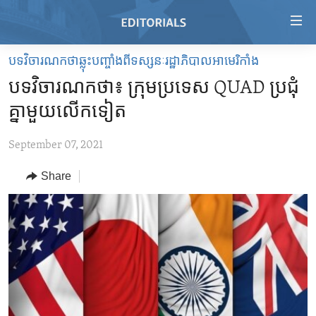
Accessibility
links
Skip
បទវិចារណកថាឆ្លុះបញ្ចាំងពីទស្សនៈរដ្ឋាភិបាលអាមេរិកាំង
to
HOME
បទវិចារណកថា៖ ក្រុម​ប្រទេស QUAD ប្រជុំ​
main
VIDEO
content
គ្នា​មួយ​លើក​ទៀត
RADIO
Skip
to
September 07, 2021
REGIONS
main
Share
TOPICS
AFRICA
Navigation
Skip
ARCHIVE
AMERICAS
HUMAN RIGHTS
to
ABOUT US
ASIA
SECURITY AND DEFENSE
Search
EUROPE
AID AND DEVELOPMENT
FOLLOW US
MIDDLE EAST
DEMOCRACY AND GOVERNANCE
ECONOMY AND TRADE