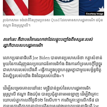
ENVIRONMENT AND HEALTH
IDEALS AND INSTITUTIONS
រូបឯកសារ៖ ទង់ជាតិ​នៃ​ក្រុមប្រទេស Quad ដែលមាន​​សហរដ្ឋ​អាមេរិក ជប៉ុន
ឥណ្ឌា​ ​​​និង​អូស្ត្រាលី​។
តទៅនេះ គឺជា​បទវិចារណកថា​ដែល​ឆ្លុះ​បញ្ចាំង​ពី​ទស្សនៈ​របស់​
រដ្ឋាភិបាល​សហរដ្ឋ​អាមេរិក
លោកប្រធានាធិបតី Joe Biden បាន​មានប្រសាសន៍​ថា ​កត្តា​សំខាន់
មួយ​នៃ​ការ​ជំរុញផល​ប្រយោជន៍​អាមេរិកាំង និងការ​គាំទ្រ​សេចក្តីថ្លៃ​ថ្នូរ​
ជាសាកល​របស់​យើង​គឺ «ធ្វើការ​ក្នុង​បុព្វហេតុរូម​គ្នាជាមួយ​សម្ព័ន្ធមិត្ត​
ជិត​ស្និទ្ធ​របស់​យើង និងដៃ​គូ​របស់​យើង»។
ដើម្បី​សម្រេច​គោល​ដៅ​នេះ មន្ត្រី​ជាន់​ខ្ពស់​នៃ​សហរដ្ឋ​អាមេរិក
អូស្ត្រាលី​ ឥណ្ឌា​ និង​ជប៉ុន​ បាន​ប្រជុំ​គ្នា​តាម​អនឡាញ ដើម្បី​ពិគ្រោះ
យោបល់​គ្នា​កាល​ពីថ្ងៃទី​១២ ​ខែ​សីហា។ ការ​ពិគ្រោះគ្នា​លើកទី​៨ ជា​
ការបន្តការ​ពិភាក្សា​គ្នា​ជា​ប្រវត្តិសាស្ត្ររវាងលោកប្រធានាធិបតី​ Joe