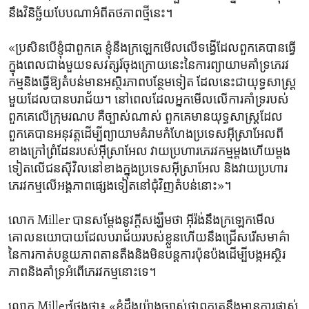
នឹង​វិនិច្ឆ័យ​បែបណា​អំពី​តថភាព​ថ្មី​នេះ។
«ប្រសិនបើ​ខ្ញុំ​ជា​ពួកគេ ខ្ញុំ​នឹង​ក្រឡេក​មើល​លើ​ទង្វើ​ដែល​ពួកគេ​បាន​ធ្វើ​
ក្នុង​ពេល​ជាង​មួយ​ទសវត្សរ៍​ចុង​ក្រោយ​នេះ​នៃ​ការ​ព្យាយាម​គាំទ្រ​ភេរវ
កម្ម​និង​ធ្វើ​ឱ្យ​តំបន់​មាន​អស្ថិរភាព​បន្ថែម​ទៀត ដែល​នេះ​ជា​យុទ្ធសាស្ត្រ​
មួយ​ដែល​បាន​បរាជ័យ។ នៅពេល​ដែល​អ្នក​មើល​លើ​ការ​គាំទ្រ​របស់​
ពួកគេ​លើ​ក្រុម​រណប គឺ​ច្បាស់​ណាស់ ពួកគេ​មាន​យុទ្ធសាស្ត្រ​ដែល​
ពួកគេ​បាន​អនុវត្ត​ដើម្បី​ព្យាយាម​គំរាម​កំហែង​ប្រទេស​អ៊ីស្រាអែល​ពី​
ខាង​ក្រៅ​ព្រំដែន​របស់​អ៊ីស្រាអែល វាយ​ប្រហារ​ភេរវកម្ម​ម្តង​ហើយ​ម្តង​
ទៀត​លើ​ជន​ស៊ីវិល​នៅ​ខាង​ក្នុង​ប្រទេស​អ៊ីស្រាអែល និង​វាយ​ប្រហារ​
ភេរវកម្ម​លើ​អង្គភាព​ផ្សេង​ទៀត​នៅ​ជុំវិញ​តំបន់​នោះ»។
លោក Miller បាន​សម្តែង​នូវ​ក្តី​សង្ឃឹម​ថា អ៊ីរ៉ង់​នឹង​ក្រឡេក​មើល​
គោលនយោបាយ​ដែល​បរាជ័យ​របស់​ខ្លួន​ហើយ​នឹង​ជ្រើសរើស​មាគ៌ា​
នៃ​ការ​កាត់​បន្ថយ​ភាព​តានតឹង​និង​មិន​បន្ត​ការ​ប៉ុនប៉ង​ដើម្បី​បង្ក​អស្ថិរ
ភាព​និង​គាំទ្រ​អំពើ​ភេរវកម្ម​នោះទេ។
លោក Millerថ្លែង​ថា៖ «ខ្ញុំ​ដឹង​យ៉ាង​ច្បាស់​ថា​ពួកគេ​នឹង​មាន​ការ​ផ្លាស់