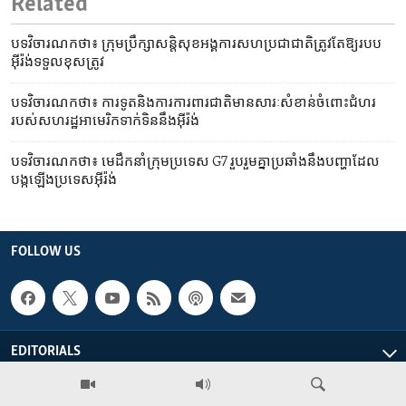
Related
បទវិចារណកថា៖ ក្រុមប្រឹក្សា​សន្តិសុខ​អង្គការ​សហប្រជាជាតិ​ត្រូវតែ​ឱ្យ​របប​
អ៊ីរ៉ង់​ទទួល​ខុសត្រូវ
បទវិចារណកថា៖ ការទូត​និង​ការ​ការពារ​ជាតិ​មាន​សារៈសំខាន់​ចំពោះ​ជំហរ​
របស់​សហរដ្ឋ​អាមេរិក​ទាក់ទិន​នឹង​អ៊ីរ៉ង់
បទវិចារណកថា៖ មេដឹកនាំ​ក្រុម​ប្រទេស G7 រួបរួមគ្នា​ប្រឆាំងនឹង​បញ្ហា​ដែល​
បង្ក​ឡើង​ប្រទេស​អ៊ីរ៉ង់
FOLLOW US
EDITORIALS