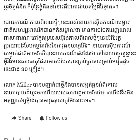
ប្តូរ​ចិត្ត​គំនិត ក៏ប៉ុន្តែ​ខ្ញុំ​គិត​ថា​នោះ​គឺជា​ការ​វាយតម្លៃ​ដ៏​វៃឆ្លាត»។
របាយការណ៍​កាលពី​ពេល​ថ្មីៗ​នេះ​របស់​នាយក​ស៊ើបការណ៍​សម្ងាត់​
ជាតិ​សហរដ្ឋ​អាមេរិក​បាន​កត់សម្គាល់​ថា មាន​ការ​ជជែក​ដេញដោល​
ជា​សាធារណៈ​នៅ​ក្នុង​ប្រទេស​អ៊ីរ៉ង់​កាលពី​ពេល​ថ្មីៗ​នេះ​អំពី​អត្ថ​
ប្រយោជន៍​បែប​កម្លា​រារាំង​នៃ​អាវុធ​នុយក្លេអ៊ែរ។ នាយក​ស៊ើបការណ៍​
សម្ងាត់​ជាតិ​អាមេរិក​ក៏​បាន​រាយការណ៍​ផងដែរ​ថា នៅពេល​បច្ចុប្បន្ន​នេះ​
អ៊ីរ៉ង់​មាន​សារធាតុ​ដែល​អាច​បំបែក​បាន​គ្រប់គ្រាន់​សម្រាប់​អាវុធ​ដូច
នេះ​ជាង ១០ គ្រឿង។
លោក Miller បាន​បញ្ជាក់​ជា​ថ្មី​និង​បាន​សង្កត់ធ្ងន់​អំពី​គោល
នយោបាយ​ដ៏​យូរ​មក​ហើយ​របស់​សហរដ្ឋ​អាមេរិក​ថា៖ «យើង​នឹង​មិន​
អនុញ្ញាត​ឱ្យ​អ៊ីរ៉ង់​បាន​អាវុធ​នុយក្លេអ៊ែរ​នោះទេ»៕
Share
Follow us