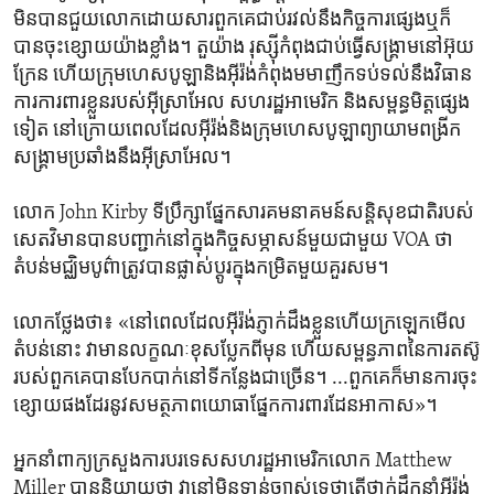
មិន​បាន​ជួយ​លោក​ដោយសារ​ពួកគេ​ជាប់​រវល់​នឹង​កិច្ចការ​ផ្សេង​ឬ​ក៏​
បាន​ចុះខ្សោយ​យ៉ាង​ខ្លាំង។ តួយ៉ាង រុស្ស៊ី​កំពុង​ជាប់​ធ្វើ​សង្គ្រាម​នៅ​អ៊ុយ
ក្រែន ហើយ​ក្រុម​ហេសបូឡា​និង​អ៊ីរ៉ង់​កំពុង​មមាញឹក​ទប់ទល់​នឹង​វិធាន
ការ​ការពារ​ខ្លួន​របស់​អ៊ីស្រាអែល សហរដ្ឋ​អាមេរិក និង​សម្ពន្ធមិត្ត​ផ្សេង​
ទៀត នៅ​ក្រោយ​ពេល​ដែល​អ៊ីរ៉ង់​និង​ក្រុម​ហេសបូឡា​ព្យាយាម​ពង្រីក​
សង្គ្រាម​ប្រឆាំង​នឹង​អ៊ីស្រាអែល។
លោក John Kirby ទីប្រឹក្សា​ផ្នែក​សារគមនាគមន៍​សន្តិសុខ​ជាតិ​របស់​
សេតវិមាន​បាន​បញ្ជាក់​នៅ​ក្នុង​កិច្ចសម្ភាសន៍​មួយ​ជាមួយ VOA ថា
តំបន់​មជ្ឈិម​បូព៌ា​ត្រូវបាន​ផ្លាស់ប្តូរ​ក្នុង​កម្រិត​មួយ​គួរសម។
លោក​ថ្លែង​ថា៖ «នៅពេល​ដែល​អ៊ីរ៉ង់​ភ្ញាក់​ដឹង​ខ្លួន​ហើយ​ក្រឡេក​មើល​
តំបន់​នោះ វា​មាន​លក្ខណៈ​ខុសប្លែក​ពី​មុន ហើយ​សម្ពន្ធភាព​នៃ​ការ​តស៊ូ​
របស់​ពួកគេ​បាន​បែកបាក់​នៅ​ទីកន្លែង​ជាច្រើន។ ...ពួកគេ​ក៏​មាន​ការ​ចុះ
ខ្សោយ​ផងដែរ​នូវ​សមត្ថភាព​យោធា​ផ្នែក​ការពារ​ដែន​អាកាស»។
អ្នក​នាំពាក្យ​ក្រសួង​ការបរទេស​សហរដ្ឋ​អាមេរិក​លោក Matthew
Miller បាន​និយាយ​ថា វា​នៅ​មិន​ទាន់​ច្បាស់​ទេ​ថាតើ​ថ្នាក់ដឹកនាំ​អ៊ីរ៉ង់​