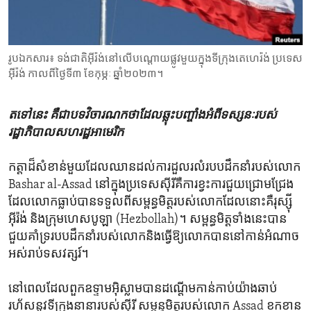
ENVIRONMENT AND HEALTH
IDEALS AND INSTITUTIONS
រូបឯកសារ៖ ទង់ជាតិ​អ៊ីរ៉ង់​នៅ​លើ​បណ្តោយ​ផ្លូវ​មួយ​ក្នុង​ទីក្រុង​តេហេរ៉ង់ ប្រទេស​
អ៊ីរ៉ង់ កាលពី​ថ្ងៃទី៣ ខែកុម្ភៈ ឆ្នាំ២០២៣។
តទៅ​នេះ​ គឺ​ជា​បទ​វិចារណកថា​ដែល​ឆ្លុះ​បញ្ចាំង​អំពី​ទស្សនៈ​របស់​
រដ្ឋាភិបាល​សហរដ្ឋ​អាមេរិក
កត្តា​ដ៏​សំខាន់​មួយ​ដែល​ឈាន​ដល់​ការ​ដួលរលំ​របប​ដឹកនាំ​របស់​លោក
Bashar al-Assad នៅ​ក្នុង​ប្រទេស​ស៊ីរី​គឺ​ការ​ខ្វះ​ការ​ជួយ​ជ្រោមជ្រែង​
ដែល​លោក​ធ្លាប់​បាន​ទទួល​ពី​សម្ពន្ធមិត្ត​របស់​លោក​ដែល​នោះ​គឺ​រុស្ស៊ី
អ៊ីរ៉ង់ និង​ក្រុម​ហេសបូឡា (Hezbollah)។ សម្ពន្ធមិត្ត​ទាំងនេះ​បាន​
ជួយ​គាំទ្រ​របប​ដឹកនាំ​របស់​លោក​និង​ធ្វើឱ្យ​លោក​បាន​នៅ​កាន់​អំណាច​
អស់​រាប់​ទសវត្សរ៍។
នៅពេល​ដែល​ពួក​ឧទ្ទាម​អ៊ិស្លាម​បាន​ដណ្តើម​កាន់កាប់​យ៉ាង​ឆាប់​
រហ័ស​នូវ​ទីក្រុង​នានា​របស់​ស៊ីរី សម្ពន្ធមិត្ត​របស់​លោក Assad ខកខាន​