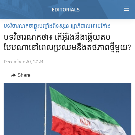
Accessibility
links
Skip
បទវិចារណកថាឆ្លុះបញ្ចាំងពីទស្សនៈរដ្ឋាភិបាលអាមេរិកាំង
to
HOME
បទវិចារណកថា៖ តើ​អ៊ីរ៉ង់​នឹង​ឆ្លើយតប​
main
VIDEO
content
បែបណា​នៅ​ពេល​ប្រឈម​នឹង​តថភាព​ថ្មី​មួយ?
RADIO
Skip
to
December 20, 2024
REGIONS
main
Share
TOPICS
AFRICA
Navigation
Skip
ARCHIVE
AMERICAS
HUMAN RIGHTS
to
ABOUT US
ASIA
SECURITY AND DEFENSE
Search
EUROPE
AID AND DEVELOPMENT
FOLLOW US
MIDDLE EAST
DEMOCRACY AND GOVERNANCE
ECONOMY AND TRADE