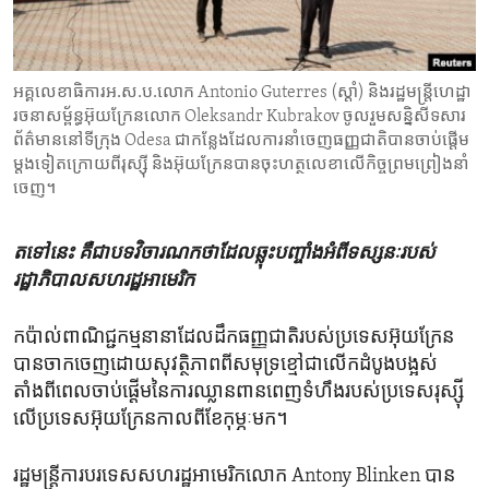
ENVIRONMENT AND HEALTH
IDEALS AND INSTITUTIONS
អគ្គលេខាធិការអ.ស.ប.លោក Antonio Guterres (ស្តាំ) និង​រដ្ឋមន្ត្រី​ហេដ្ឋា
រចនាសម្ព័ន្ធ​អ៊ុយក្រែន​លោក Oleksandr Kubrakov ចូលរួម​សន្និសីទ​សារ
ព័ត៌មាន​នៅទីក្រុង Odesa ជា​កន្លែង​ដែល​ការនាំចេញ​ធញ្ញជាតិ​បានចាប់ផ្តើម​
ម្តងទៀតក្រោយពី​រុស្ស៊ី និងអ៊ុយក្រែន​បាន​ចុះហត្ថលេខា​លើកិច្ចព្រមព្រៀងនាំ
ចេញ។
តទៅនេះ ​គឺ​ជា​បទ​វិចារណកថា​ដែល​ឆ្លុះ​បញ្ចាំង​អំពី​ទស្សនៈ​របស់​
រដ្ឋាភិបាល​សហរដ្ឋ​អាមេរិក
កប៉ាល់​ពាណិជ្ជកម្ម​នានា​ដែល​ដឹក​ធញ្ញជាតិ​របស់​ប្រទេស​អ៊ុយក្រែន​
បាន​ចាកចេញ​ដោយ​សុវត្ថិភាព​ពី​សមុទ្រ​ខ្មៅ​ជា​លើក​ដំបូង​បង្អស់
តាំងពី​ពេល​ចាប់ផ្ដើម​នៃ​ការ​ឈ្លានពាន​ពេញ​ទំហឹង​របស់​ប្រទេស​រុស្ស៊ី​
លើ​ប្រទេស​អ៊ុយក្រែន​កាលពី​ខែ​កុម្ភៈ​មក។
រដ្ឋមន្ត្រី​ការបរទេស​សហរដ្ឋ​អាមេរិក​លោក Antony Blinken បាន​