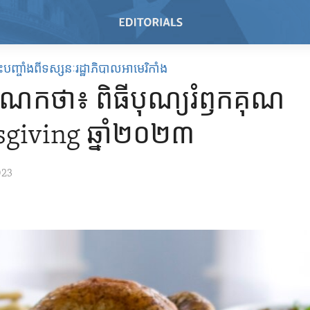
បញ្ចាំងពីទស្សនៈរដ្ឋាភិបាលអាមេរិកាំង
រណកថា៖ ពិធី​បុណ្យ​រំឭកគុណ
giving ឆ្នាំ២០២៣
023